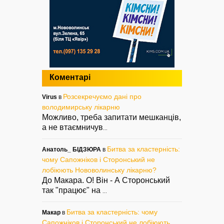
Коментарі
Розсекречуємо дані про
Virus
в
володимирську лікарню
Можливо, треба запитати мешканців,
а не втаємничув
...
Битва за кластерність:
Анатоль_ БІДЗЮРА
в
чому Сапожніков і Сторонський не
лобіюють Нововолинську лікарню?
До Макара. О! Він - А Сторонський
так "працює" на
...
Битва за кластерність: чому
Макар
в
Сапожніков і Сторонський не лобіюють