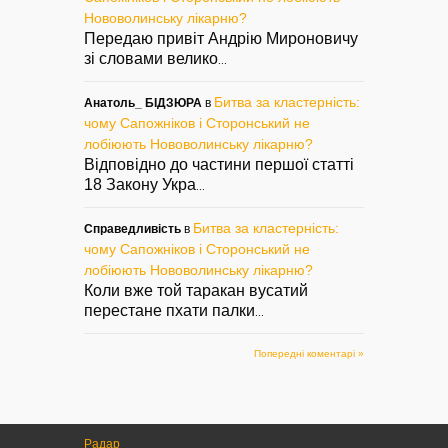
Нововолинську лікарню?
Передаю привіт Андрію Мироновичу
зі словами велико
...
Битва за кластерність:
Анатоль_ БІДЗЮРА
в
чому Сапожніков і Сторонський не
лобіюють Нововолинську лікарню?
Відповідно до частини першої статті
18 Закону Укра
...
Битва за кластерність:
Справедливість
в
чому Сапожніков і Сторонський не
лобіюють Нововолинську лікарню?
Коли вже той таракан вусатий
перестане пхати палки
...
Попередні коментарі »
Радар