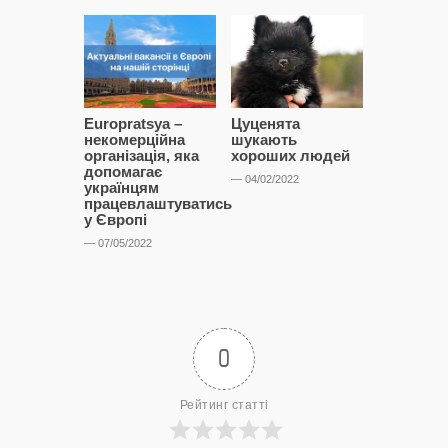
Europratsya –
Цуценята
Чий лабр
некомерційна
шукають
гасає міс
організація, яка
хороших людей
— 12/11/2021
допомагає
— 04/02/2022
українцям
працевлаштуватись
у Європі
— 07/05/2022
0
Рейтинг статті