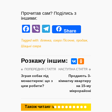
Прочитав сам? Поділись з
іншими:
Facebook
Viber
Telegram
Share
Tagged with:
ділянка
,
озеро Пісочне
,
продаж
,
Шацькі озера
Розкажу iншим:
ПОПЕРЕДНЯ СТАТТЯ
НАСТУПНА СТАТТЯ
Зграя собак під
Продають 3-
монастирем: що з
кімнатну квартиру
цим робити?
на 15-му
мікрорайоні
Також читають