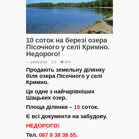
10 соток на березі озера
Пісочного у селі Кримно.
Недорого!
— 24/06/2018
0
874
Продають земельну ділянку
біля озера Пісочного у селі
Кримно.
Це одне з найчарівніших
Шацьких озер.
Площа ділянки –
10
соток.
Є всі документи на забудову.
НЕДОРОГО!
Тел.
067 9 38 38 55.