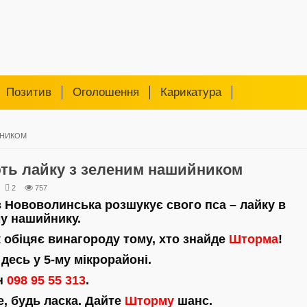
Позитив
Оголошення
Карикатура
ЙНИКОМ
ть лайку з зеленим нашийником
2
757
з Нововолинська розшукує свого пса – лайку в
у нашийнику.
 обіцяє винагороду тому, хто знайде
Шторма
!
 десь у 5-му мікрорайоні.
н
098 95 55 313
.
, будь ласка. Дайте
Шторму
шанс.