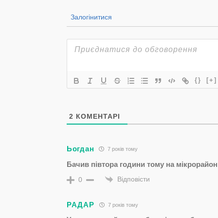
Залогінитися
{}
[+]
2
КОМЕНТАРІ
Ьогдан
7 років тому
Бачив півтора години тому на мікрорайон
Відповісти
0
РАДАР
7 років тому