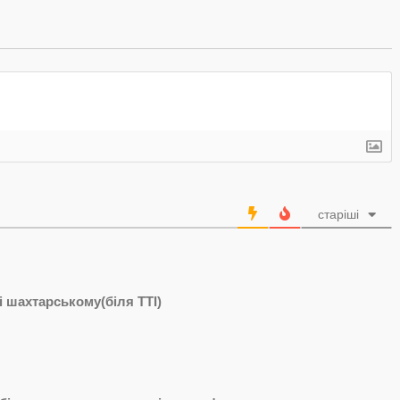
старіші
і шахтарському(біля ТТІ)