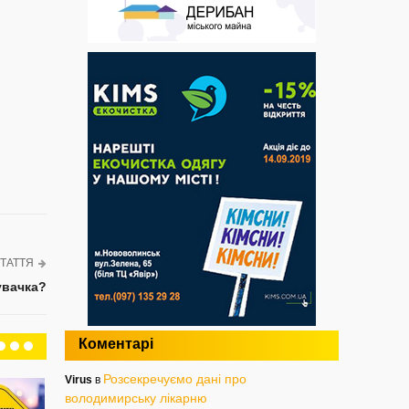
ТАТТЯ
увачка?
Коментарі
Розсекречуємо дані про
Virus
в
володимирську лікарню