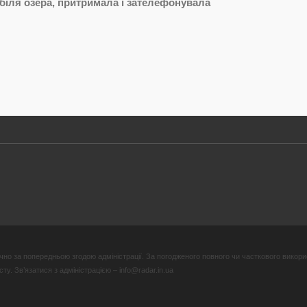
 біля озера, притримала і зателефонувала
но за попередньою згодою адміністрації. За погодженого повного чи часткового викори
у. Зв’язатися з адміністрацією – info@radar.in.ua