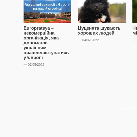
Europratsya –
Цуценята шукають
Ч
некомерційна
хороших людей
м
організація, яка
— 04/02/2022
— 
допомагає
українцям
працевлаштуватись
у Європі
— 07/05/2022