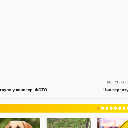
НАСТУПНА С
ягнуло у конвеєр. ФОТО
Чия перевз