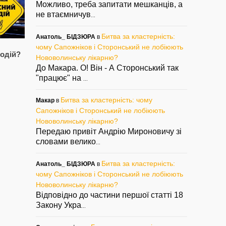
Можливо, треба запитати мешканців, а
не втаємничув
...
Битва за кластерність:
Анатоль_ БІДЗЮРА
в
Кому красуню і
Задарма віддають
Шу
чому Сапожніков і Сторонський не лобіюють
одій?
розумницю?
козла! Щоб жив і
з 
Нововолинську лікарню?
пасся
на
— 30/05/2021
До Макара. О! Він - А Сторонський так
— 18/05/2021
— 2
"працює" на
...
Битва за кластерність: чому
Макар
в
Сапожніков і Сторонський не лобіюють
Нововолинську лікарню?
Передаю привіт Андрію Мироновичу зі
словами велико
...
Битва за кластерність:
Анатоль_ БІДЗЮРА
в
чому Сапожніков і Сторонський не лобіюють
Нововолинську лікарню?
Відповідно до частини першої статті 18
Закону Укра
...