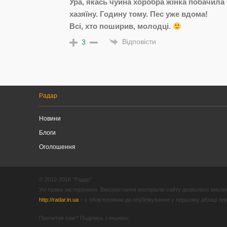
Ура, якась чуйна хоробра жінка побачила
хазяїну. Годину тому. Пес уже вдома!
Всі, хто поширив, молодці.
Відповісти
3
Радар
Новини
Блоги
Оголошення
© 2012-2016 “Радар”
Усі права застережено. Використання матеріалів сайту дозволено виключ
http://radar.in.ua
– є обов’язковим до опублікування у першому абзаці текст
Прочитав сам? Поділись з іншими: