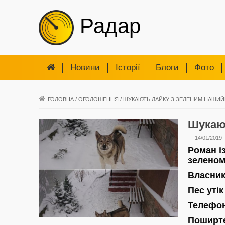
Радар
Новини
Iсторії
Блоги
Фото
ГОЛОВНА
/
ОГОЛОШЕННЯ
/
ШУКАЮТЬ ЛАЙКУ З ЗЕЛЕНИМ НАШИ
Шукаю
— 14/01/2019
Роман і
зеленом
Власник
Пес утік
Телефо
Поширте