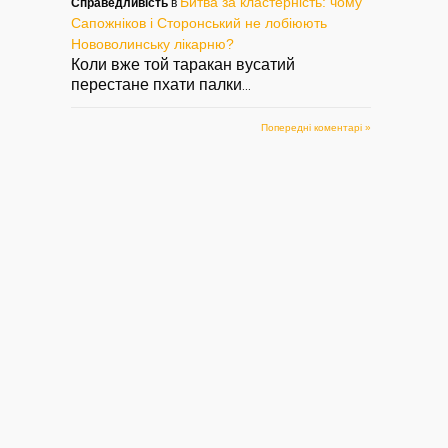
Битва за кластерність: чому
Справедливість
в
Сапожніков і Сторонський не лобіюють
Нововолинську лікарню?
Коли вже той таракан вусатий
перестане пхати палки
...
Попередні коментарі »