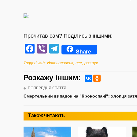
Прочитав сам? Поділись з іншими:
Facebook
Viber
Telegram
Share
Tagged with:
Нововолинськ
,
пес
,
розшук
Розкажу iншим:
ПОПЕРЕДНЯ СТАТТЯ
Смертельний випадок на "Кроноспані": хлопця зат
Також читають