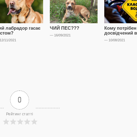
ий лабрадор гасає
ЧИЙ ПЕС???
Кому потрібен
істом?
досвідчений в
— 16/09/2021
12/11/2021
— 10/08/2021
0
Рейтинг статті