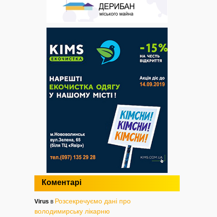
Коментарі
Розсекречуємо дані про
Virus
в
володимирську лікарню