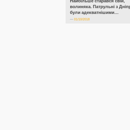
Найбільше старався свій,
волиняка. Патрульні з Дніп
були адекватнішими…
—
01/10/2018