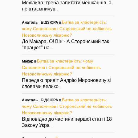
Можливо, треба запитати мешканців, а
не втаємничув
...
Битва за кластерність:
Анатоль_ БІДЗЮРА
в
чому Сапожніков і Сторонський не лобіюють
Нововолинську лікарню?
До Макара. О! Він - А Сторонський так
"працює" на
...
Битва за кластерність: чому
Макар
в
Сапожніков і Сторонський не лобіюють
Нововолинську лікарню?
Передаю привіт Андрію Мироновичу зі
словами велико
...
Битва за кластерність:
Анатоль_ БІДЗЮРА
в
чому Сапожніков і Сторонський не лобіюють
Нововолинську лікарню?
Відповідно до частини першої статті 18
Закону Укра
...