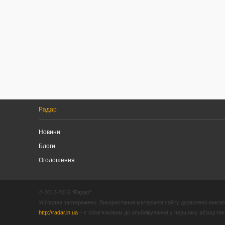
Радар
Новини
Блоги
Оголошення
© 2012-2016 “Радар”
Усі права застережено. Використання матеріалів сайту дозволено виключ
http://radar.in.ua
– є обов’язковим до опублікування у першому абзаці текст