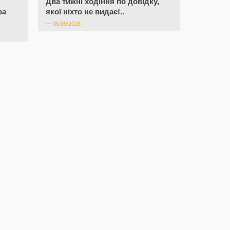
Два тижні ходіння по довідку,
ра
якої ніхто не видає!..
—
05/09/2018