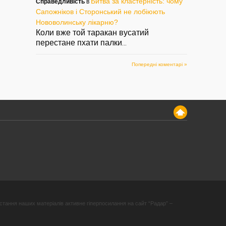
Битва за кластерність: чому
Справедливість
в
Сапожніков і Сторонський не лобіюють
Нововолинську лікарню?
Коли вже той таракан вусатий
перестане пхати палки
...
Попередні коментарі »
стання наших матеріалів активне гіперпосилання на сайт “Радар” –