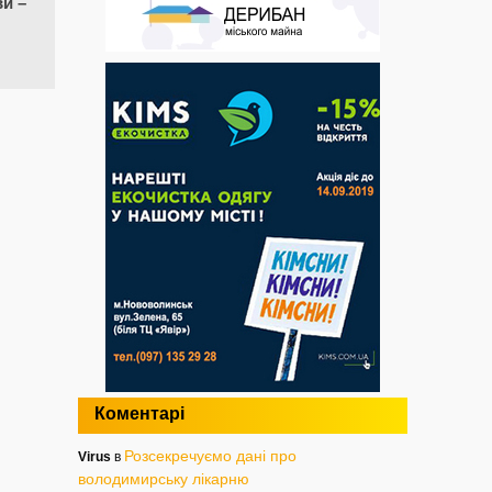
ви –
Коментарі
Розсекречуємо дані про
Virus
в
володимирську лікарню