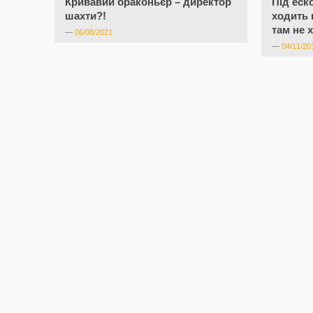
Кривавий браконьєр – директор
Під еск
шахти?!
ходить 
там не 
—
06/08/2021
—
04/11/20