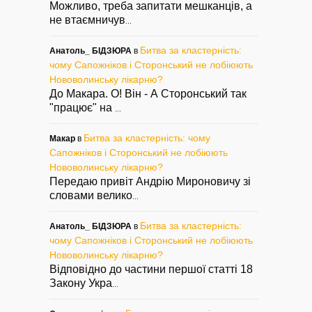
Можливо, треба запитати мешканців, а
не втаємничув
...
Битва за кластерність:
Анатоль_ БІДЗЮРА
в
чому Сапожніков і Сторонський не лобіюють
Нововолинську лікарню?
До Макара. О! Він - А Сторонський так
"працює" на
...
Битва за кластерність: чому
Макар
в
Сапожніков і Сторонський не лобіюють
Нововолинську лікарню?
Передаю привіт Андрію Мироновичу зі
словами велико
...
Битва за кластерність:
Анатоль_ БІДЗЮРА
в
чому Сапожніков і Сторонський не лобіюють
Нововолинську лікарню?
Відповідно до частини першої статті 18
Закону Укра
...