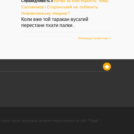
Битва за кластерність: чому
Справедливість
в
Сапожніков і Сторонський не лобіюють
Нововолинську лікарню?
Коли вже той таракан вусатий
перестане пхати палки
...
Попередні коментарі »
стання наших матеріалів активне гіперпосилання на сайт “Радар” –