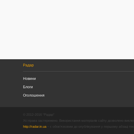
Радар
Новини
Блоги
Оголошення
© 2012-2016 “Радар”
Усі права застережено. Використання матеріалів сайту дозволено виключ
http://radar.in.ua
– є обов’язковим до опублікування у першому абзаці текст