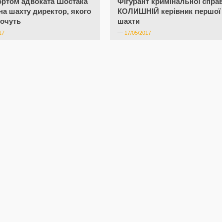
ортом адвоката Шостака
Фігурант кримінальної спра
на шахту директор, якого
КОЛИШНІЙ керівник першої
хочуть
шахти
17
—
17/05/2017