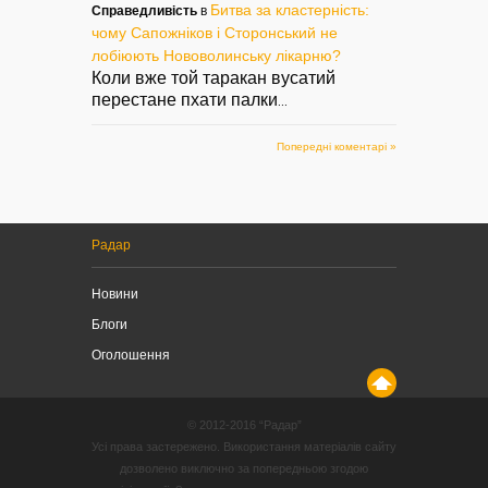
Битва за кластерність:
Справедливість
в
чому Сапожніков і Сторонський не
лобіюють Нововолинську лікарню?
Коли вже той таракан вусатий
перестане пхати палки
...
Попередні коментарі »
Радар
Новини
Блоги
Оголошення
© 2012-2016 “Радар”
Усі права застережено. Використання матеріалів сайту
дозволено виключно за попередньою згодою