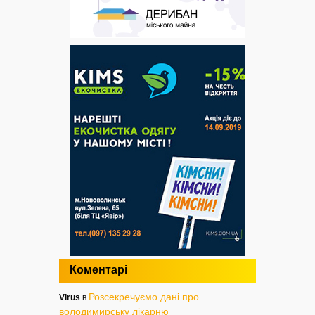
Коментарі
Розсекречуємо дані про
Virus
в
володимирську лікарню