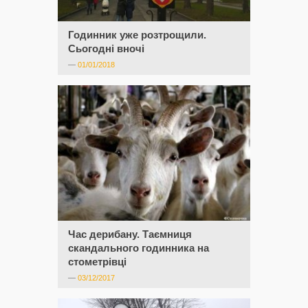
Годинник уже розтрощили.
Сьогодні вночі
—
01/01/2018
Час дерибану. Таємниця
скандального годинника на
стометрівці
—
03/12/2017