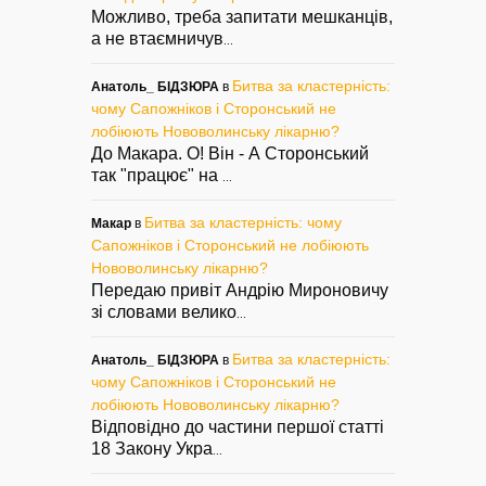
Можливо, треба запитати мешканців,
а не втаємничув
...
Битва за кластерність:
Анатоль_ БІДЗЮРА
в
чому Сапожніков і Сторонський не
лобіюють Нововолинську лікарню?
До Макара. О! Він - А Сторонський
так "працює" на
...
Битва за кластерність: чому
Макар
в
Сапожніков і Сторонський не лобіюють
Нововолинську лікарню?
Передаю привіт Андрію Мироновичу
зі словами велико
...
Битва за кластерність:
Анатоль_ БІДЗЮРА
в
чому Сапожніков і Сторонський не
лобіюють Нововолинську лікарню?
Відповідно до частини першої статті
18 Закону Укра
...