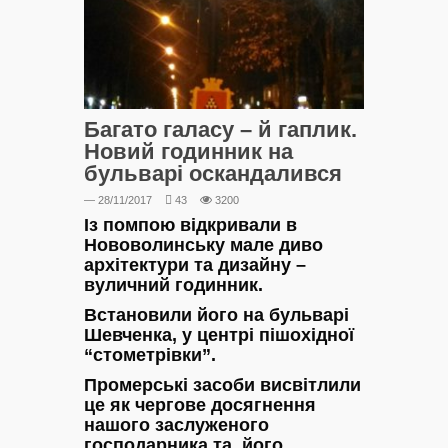
Багато галасу – й гаплик.
Новий годинник на
бульварі оскандалився
— 28/11/2017
43
3200
Із помпою відкривали в
Нововолинську мале диво
архітектури та дизайну –
вуличний годинник.
Встановили його на бульварі
Шевченка, у центрі пішохідної
“стометрівки”.
Промерські засоби висвітлили
це як чергове досягнення
нашого заслуженого
господарника та його