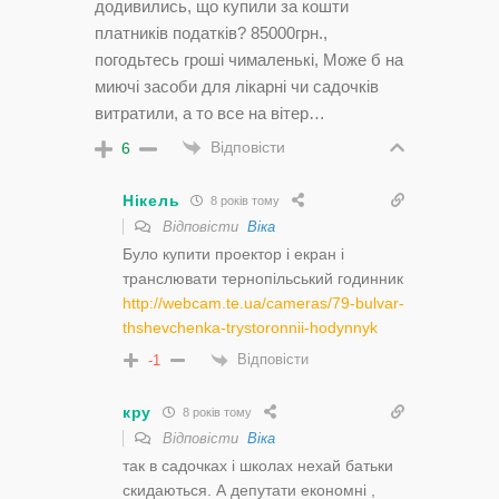
додивились, що купили за кошти
платників податків? 85000грн.,
погодьтесь гроші чималенькі, Може б на
миючі засоби для лікарні чи садочків
витратили, а то все на вітер…
Відповісти
6
Нікель
8 років тому
Відповісти
Віка
Було купити проектор і екран і
транслювати тернопільський годинник
http://webcam.te.ua/cameras/79-bulvar-
thshevchenka-trystoronnii-hodynnyk
Відповісти
-1
кру
8 років тому
Відповісти
Віка
так в садочках і школах нехай батьки
скидаються. А депутати економні ,