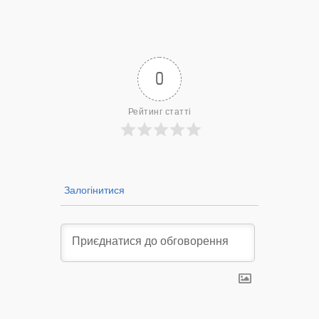
Нововол
лікарню?
— 14/09/2022
0
Рейтинг статті
Залогінитися