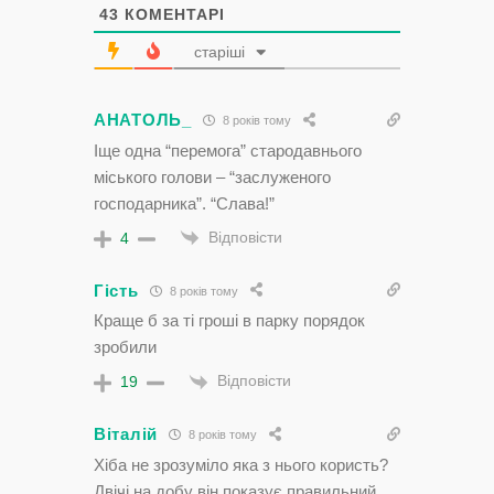
43
КОМЕНТАРІ
старіші
АНАТОЛЬ_
8 років тому
Іще одна “перемога” стародавнього
міського голови – “заслуженого
господарника”. “Слава!”
Відповісти
4
Гість
8 років тому
Краще б за ті гроші в парку порядок
зробили
Відповісти
19
Віталій
8 років тому
Хіба не зрозуміло яка з нього користь?
Двічі на добу він показує правильний