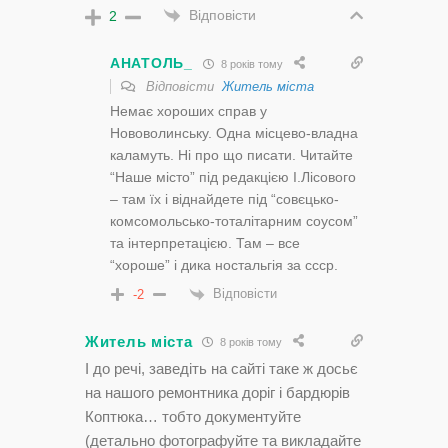
Відповісти
2
АНАТОЛЬ_
8 років тому
Відповісти
Житель міста
Немає хороших справ у
Нововолинську. Одна місцево-владна
каламуть. Ні про що писати. Читайте
“Наше місто” під редакцією І.Лісового
– там їх і віднайдете під “совєцько-
комсомольсько-тоталітарним соусом”
та інтерпретацією. Там – все
“хороше” і дика ностальгія за ссср.
Відповісти
-2
Житель міста
8 років тому
І до речі, заведіть на сайті таке ж досьє
на нашого ремонтника доріг і бардюрів
Коптюка… тобто документуйте
(детально фотографуйте та викладайте