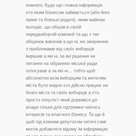
кожного, буде ще і повна інформація
хто яким бізнесом займається (або його
прямі та близькі родичі), яким майном
володіє, що обіцяв в своїй
передвиборчій компанії та що з тих
обіцянок виконав а що ні, які звернення
з проблемами від своїх виборців
вирішив а які ні, за які рішення чи
питання на зібраннях міської ради
голосував а за які ні… тобто щоб
абсолютно всім виборцям та жителям
міста було видно хто дійсно працює на
благо міста та своїх виборців а хто
просто популіст який дорвався до
влади тільки для підтримки чиїхось
інтересів та власного бізнесу. Та ще й
щоб під кожним депутатом читачі самі
могли добавляти відому їм інформацію