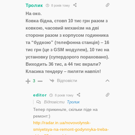
Тролик
8 років тому
На око.
Ковка бідна, стовп 10 тис грн разом з
ковкою, часовий механізм на дві
сторони разом з корпусом годинника
та “будкою” (телефонна станція) – 16
тис грн (це з GSM модулем), 10 тис на
установку (супердорого пораховано).
Виходить 36 тис, а 44 тис вкрали?
Класика тендеру – пиляти навпіл!
Відповісти
3
editor
8 років тому
Відповісти
Тролик
Тепер прикиньте, скільки піде на
ремонт:)
http://radar.in.ua/novovolynsk-
smiyetsya-na-remont-godynnyka-treba-