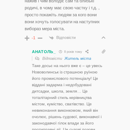
нажив і чим володіє сам та близькі
родичі, в чому має свою частку і т.д. ,
просто покажіть людям за кого вони
вони хочуть голосувати на наступних
вибораз мера міста.
Відповісти
-1
АНАТОЛЬ_
8 років тому
Відповісти
Житель міста
Таке досьє на нього вже є – це увесь
Нововолинськ із страшною руїною
його промислового потенціалу! Це
віддані задарма і недобудовані
дитсадки, школа, земля… Це
тоталітарний стиль керівництва
містом, куміство, сватівство. Це
невиконання виконкомом, який він
очолює, рішень судової, виконавчої і
законодавчої гілок влади за його
протиправні дії. Це судові позови