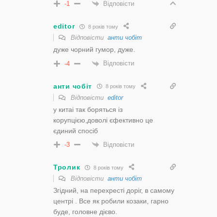
Відповісти
-1
editor
8 років тому
Відповісти
анти чобіт
дуже чорний гумор, дуже.
Відповісти
-4
анти чобіт
8 років тому
Відповісти
editor
у китаі так боряться із
корупцією,доволі єфективно це
єдиний спосіб
Відповісти
-3
Тролик
8 років тому
Відповісти
анти чобіт
Згідний, на перехресті доріг, в самому
центрі . Все як робили козаки, гарно
буде, головне дієво.