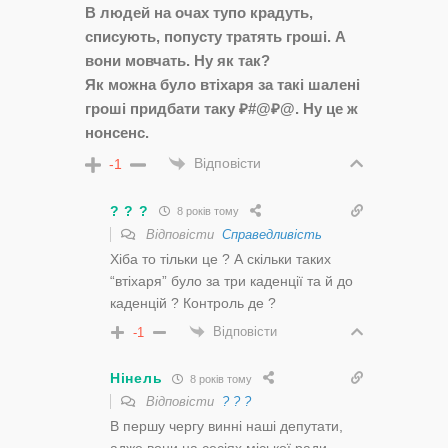
В людей на очах тупо крадуть,
списують, попусту тратять гроші. А
вони мовчать. Ну як так?
Як можна було втіхаря за такі шалені
гроші придбати таку ₽#@₽@. Ну це ж
нонсенс.
Відповісти
-1
? ? ?
8 років тому
Відповісти
Справедливість
Хіба то тільки це ? А скільки таких
“втіхаря” було за три каденції та й до
каденцій ? Контроль де ?
Відповісти
-1
Нінель
8 років тому
Відповісти
? ? ?
В першу чергу винні наші депутати,