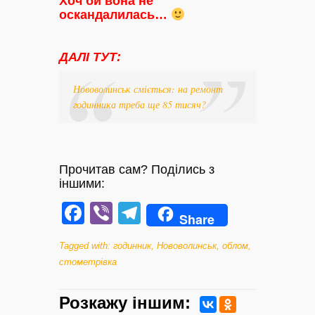
Хоч би вона не
оскандалилась…
ДАЛІ ТУТ:
Нововолинськ сміється: на ремонт
годинника треба ще 85 тисяч?
Прочитав сам? Поділись з
іншими:
Facebook
Viber
Telegram
Share
Tagged with:
годинник
,
Нововолинськ
,
облом
,
стометрівка
Розкажу iншим: