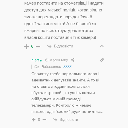
камер поставити на стометрівці і надати
доступ для міської поліції, котра вільно
зможе переглядати порядок їоча б
однієї частини міста! А не бігаютб як
вжарені по всіх структурах котрі за
власні кошти поставили ті ж камери!
Відповісти
6
гість
8 років тому
Відповісти
5555
Спочатку треба нормального мера І
адекватних депутатів знайти. А то ці
на стовпа з годинником стільки
вбухали грошей , то уявіть скільки
обійдуться міській громаді
телекамери. Контролю ж немає
ніякого, одні “схеми” ,куди не тикнись.
Відповісти
0