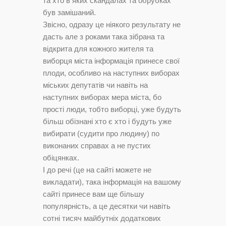
та хто в яких скандалах та обрубках
був замішаний.
Звісно, одразу це ніякого результату не
дасть але з роками така зібрана та
відкрита для кожного жителя та
виборця міста інформація принесе свої
плоди, особливо на наступних виборах
міських депутатів чи навіть на
наступних виборах мера міста, бо
прості люди, тобто виборці, уже будуть
більш обізнані хто є хто і будуть уже
вибирати (судити про людину) по
виконаних справах а не пустих
обіцянках.
І до речі (це на сайті можете не
викладати), така інформація на вашому
сайті принесе вам ще більшу
популярність, а це десятки чи навіть
сотні тисяч майбутніх додаткових