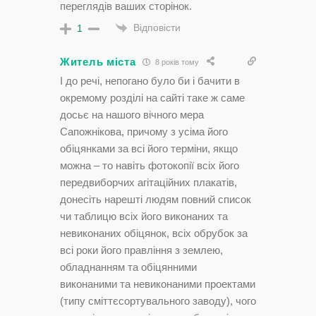
переглядів ваших сторінок.
Відповісти
1
Житель міста
8 років тому
І до речі, непогано було би і бачити в
окремому розділі на сайті таке ж саме
досьє на нашого вічного мера
Сапожнікова, причому з усіма його
обіцянками за всі його терміни, якщо
можна – то навіть фотокопії всіх його
передвиборчих агітаційних плакатів,
донесіть нарешті людям повний список
чи таблицю всіх його виконаних та
невиконаних обіцянок, всіх обрубок за
всі роки його правління з землею,
обладнанням та обіцянними
виконаними та невиконаними проектами
(типу сміттєсортувального заводу), чого