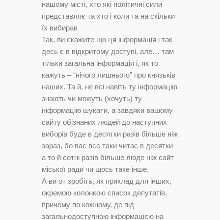
нашому місті, хто які політичні сили
представляє та хто і коли та на скільки
їх вибирав
Так, ви скажите що ця інформація і так
десь є в відкритому доступі, але… там
тільки загальна інформація і, як то
кажуть – “нічого лишнього” про князьків
наших. Та й, не всі навіть ту інформацію
знають чи можуть (хочуть) ту
інформацію шукати, а завдяки вашому
сайту обізнаних людей до наступних
виборів буде в десятки разів більше ніж
зараз, бо вас все таки читає в десятки
а то й сотні разів більше люде ніж сайт
міської ради чи щось таке інше.
А ви от зробіть, як приклад для інших,
окремою колонкою список депутатів,
причому по кожному, де під
загальнодоступною інформацією на