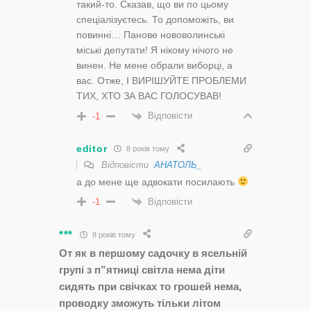
такий-то. Сказав, що ви по цьому
спеціалізуєтесь. То допоможіть, ви
повинні… Панове нововолинські
міські депутати! Я нікому нічого не
винен. Не мене обрали виборці, а
вас. Отже, І ВИРІШУЙТЕ ПРОБЛЕМИ
ТИХ, ХТО ЗА ВАС ГОЛОСУВАВ!
Відповісти
-1
editor
8 років тому
Відповісти
АНАТОЛЬ_
а до мене ще адвокати посилають
Відповісти
-1
***
8 років тому
От як в першому садочку в ясельній
групі з п”ятниці світла нема діти
сидять при свічках то грошей нема,
проводку зможуть тільки літом