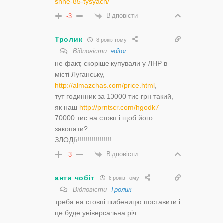
shhe-85-tysyach/
Відповісти
-3
Тролик
8 років тому
Відповісти
editor
не факт, скоріше купували у ЛНР в
місті Луганську,
http://almazchas.com/price.html
,
тут годинник за 10000 тис грн такий,
як наш
http://prntscr.com/hgodk7
70000 тис на стовп і щоб його
закопати?
ЗЛОДІї!!!!!!!!!!!!!!!!!
Відповісти
-3
анти чобіт
8 років тому
Відповісти
Тролик
треба на стовпі шибеницю поставити і
це буде універсальна річ