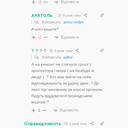
Відповісти
-2
АНАТОЛЬ_
8 років тому
Відповісти
анти чобіт
А кого вішати?
Відповісти
-2
? ? ? ?
8 років тому
Відповісти
editor
А на ремонт не стягнути гроші з
архітектора і мера ( не безбідні ж
люди ). ? Хто має взяти на себе
відповідальність за дурну ідею. ? До
яких пір чиновники за власні промахи
будуть віддуватися громадським
коштом ?.
Відповісти
1
Справедливість
8 років тому