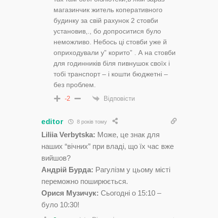
магазинчик житель коперативного
будинку за свій рахунок 2 стовби
установив,., бо допроситися було
неможливо. Небось ці стовби уже й
оприходували у” корито” . А на стовби
для годинників біля пивнушок своїх і
тобі транспорт – і кошти бюджетні –
без проблем.
Відповісти
-2
editor
8 років тому
Liliia Verbytska:
Може, це знак для
наших “вічних” при владі, що їх час вже
вийшов?
Андрій Бурда:
Рагулізм у цьому місті
переможно поширюється.
Орися Музичук:
Сьогодні о 15:10 –
було 10:30!