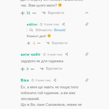
час. Вам цього мало?
Відповісти
31
editor
8 років тому
Відповісти
Віталій
Комент дня!
Відповісти
-1
анти чобіт
8 років тому
задорого як для годиника
Відповісти
3
Віка
8 років тому
Ех, а мені ще навіть не пощастило
побачити той годинник, а він вже
зіпсований.
Що ж Ви, пане Сапожніков, невже не