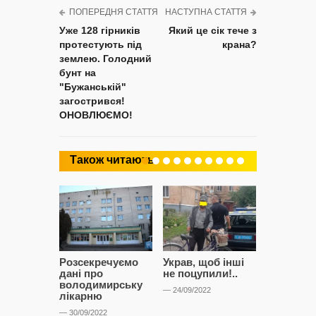
ПОПЕРЕДНЯ СТАТТЯ
НАСТУПНА СТАТТЯ
Уже 128 гірників
Який це сік тече з
протестують під
крана?
землею. Голодний
бунт на
"Бужанській"
загострився!
ОНОВЛЮЄМО!
Також читають
Розсекречуємо
Украв, щоб інші
Битва за
дані про
не поцупили!..
кластерні
володимирську
чому Сап
— 24/09/2022
лікарню
і Сторон
лобіюют
— 30/09/2022