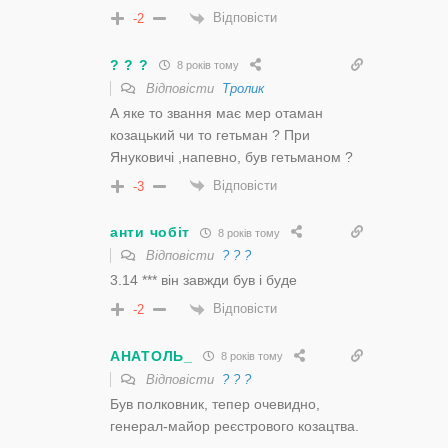
Відповісти
-2
? ? ?
8 років тому
Відповісти
Тролик
А яке то звання має мер отаман
козацький чи то гетьман ? При
Януковичі ,напевно, був гетьманом ?
Відповісти
-3
анти чобіт
8 років тому
Відповісти
? ? ?
3.14 *** він завжди був і буде
Відповісти
-2
АНАТОЛЬ_
8 років тому
Відповісти
? ? ?
Був полковник, тепер очевидно,
генерал-майор реєстрового козацтва.