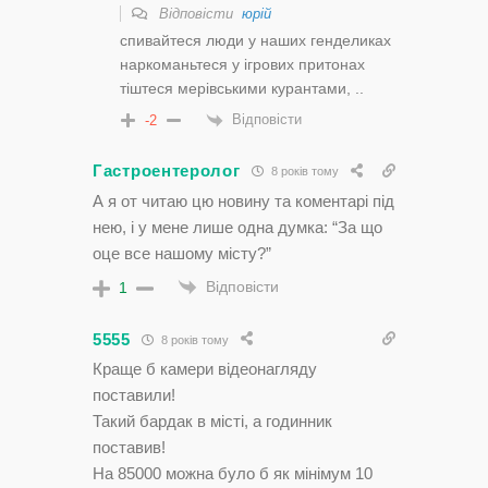
Відповісти
юрій
спивайтеся люди у наших генделиках
наркоманьтеся у ігрових притонах
тіштеся мерівськими курантами, ..
Відповісти
-2
Гастроентеролог
8 років тому
А я от читаю цю новину та коментарі під
нею, і у мене лише одна думка: “За що
оце все нашому місту?”
Відповісти
1
5555
8 років тому
Краще б камери відеонагляду
поставили!
Такий бардак в місті, а годинник
поставив!
На 85000 можна було б як мінімум 10