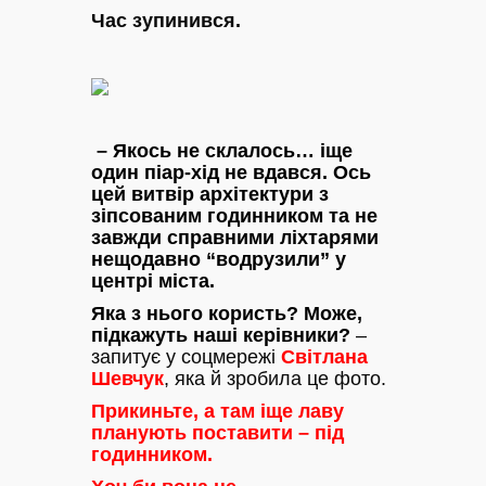
Час зупинився.
– Якось не склалось… іще
один піар-хід не вдався. Ось
цей витвір архітектури з
зіпсованим годинником та не
завжди справними ліхтарями
нещодавно “водрузили” у
центрі міста.
Яка з нього користь? Може,
підкажуть наші керівники?
–
запитує у соцмережі
Світлана
Шевчук
, яка й зробила це фото.
Прикиньте, а там іще лаву
планують поставити – під
годинником.