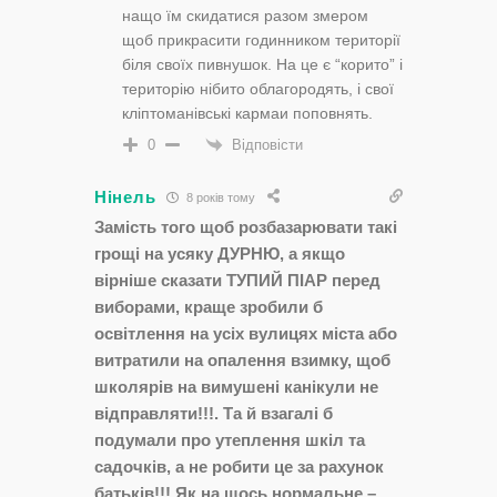
нащо їм скидатися разом змером
щоб прикрасити годинником території
біля своїх пивнушок. На це є “корито” і
територію нібито облагородять, і свої
кліптоманівські кармаи поповнять.
Відповісти
0
Нінель
8 років тому
Замість того щоб розбазарювати такі
грощі на усяку ДУРНЮ, а якщо
вірніше сказати ТУПИЙ ПІАР перед
виборами, краще зробили б
освітлення на усіх вулицях міста або
витратили на опалення взимку, щоб
школярів на вимушені канікули не
відправляти!!!. Та й взагалі б
подумали про утеплення шкіл та
садочків, а не робити це за рахунок
батьків!!! Як на щось нормальне –