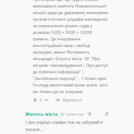
виконавчого комітету Нововолинської
міської ради до державних виконавчих
органів стосовно штрафів накладених
за невиконання рішень судів у
розмірах 5100 + 5100 + 10200
гривень. Це ігнорування
конституційних прав і свобод
громадян, вимог Регламенту
міськради і Статуту міста, ЗУ “Про
місцеве самоврядування”, Про доступ
до публічної інформації” і
“Запобігання корупції”… І тільки один
Господь милостивий може знати, чого
він тільки ще не порушив.
Відповісти
0
Житель міста
8 років тому
І про хороші справи теж не забувайте
писати…