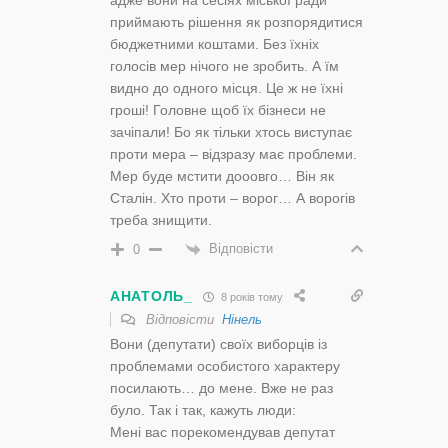
адже вони на сесіях міської ради
приймають рішення як розпорядитися
бюджетними коштами. Без їхніх
голосів мер нічого не зробить. А їм
видно до одного місця. Це ж не їхні
гроші! Головне щоб їх бізнеси не
зачіпали! Бо як тільки хтось виступає
проти мера – відзразу має проблеми.
Мер буде мстити дооовго… Він як
Сталін. Хто проти – ворог… А ворогів
треба знищити.
Відповісти
0
АНАТОЛЬ_
8 років тому
Відповісти
Нінель
Вони (депутати) своїх виборців із
проблемами особистого характеру
посилають… до мене. Вже не раз
було. Так і так, кажуть люди:
Мені вас порекомендував депутат