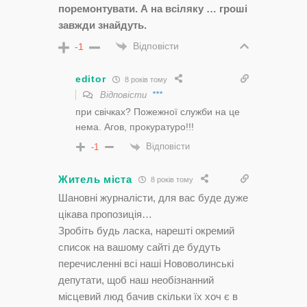
поремонтувати. А на всіляку … гроші
завжди знайдуть.
Відповісти
-1
editor
8 років тому
Відповісти
***
при свічках? Пожежної служби на це
нема. Агов, прокуратуро!!!
Відповісти
-1
Житель міста
8 років тому
Шановні журналісти, для вас буде дуже
цікава пропозиція…
Зробіть будь ласка, нарешті окремий
список на вашому сайті де будуть
перечисленні всі наші Нововолинські
депутати, щоб наш необізнанний
місцевий люд бачив скільки їх хоч є в