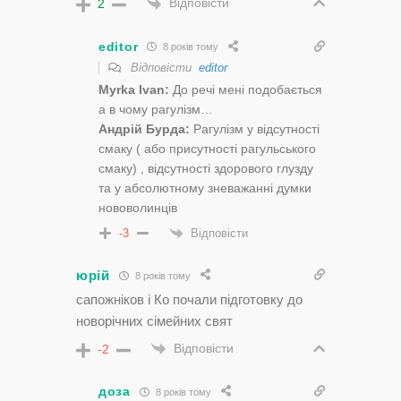
Відповісти
2
editor
8 років тому
Відповісти
editor
Myrka Ivan:
До речі мені подобається
а в чому рагулізм…
Андрій Бурда:
Рагулiзм у вiдсутностi
смаку ( або присутностi рагульського
смаку) , вiдсутностi здорового глузду
та у абсолютному зневажаннi думки
нововолинцiв
Відповісти
-3
юрій
8 років тому
сапожніков і Ко почали підготовку до
новорічних сімейних свят
Відповісти
-2
доза
8 років тому