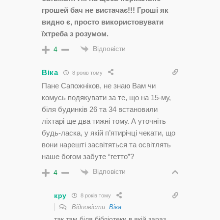
грошей бач не вистачає!!! Гроші як
видно є, просто використовувати
їхтреба з розумом.
Відповісти
4
Віка
8 років тому
Пане Сапожніков, не знаю Вам чи
комусь подякувати за те, що на 15-му,
біля будинків 26 та 34 встановили
ліхтарі ще два тижні тому. А уточніть
будь-ласка, у якій п’ятирічці чекати, що
вони нарешті засвітяться та освітлять
наше богом забуте “гетто”?
Відповісти
4
кру
8 років тому
Відповісти
Віка
так там біля бібліотеки,в якій зараз