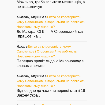
Можливо, треба запитати мешканців, а
не втаємничув
...
Битва за кластерність:
Анатоль_ БІДЗЮРА
в
чому Сапожніков і Сторонський не лобіюють
Нововолинську лікарню?
До Макара. О! Він - А Сторонський так
"працює" на
...
Битва за кластерність: чому
Макар
в
Сапожніков і Сторонський не лобіюють
Нововолинську лікарню?
Передаю привіт Андрію Мироновичу зі
словами велико
...
Битва за кластерність:
Анатоль_ БІДЗЮРА
в
чому Сапожніков і Сторонський не лобіюють
Нововолинську лікарню?
Відповідно до частини першої статті 18
Закону Укра
...