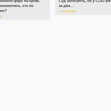
робили фарс на крові.
Суд затягують, бо у СІЗО рік
омовились, хто як
за два…
име?
—
02/11/2018
19