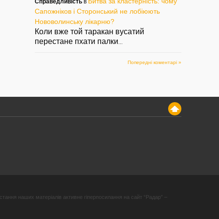
Битва за кластерність: чому
Справедливість
в
Сапожніков і Сторонський не лобіюють
Нововолинську лікарню?
Коли вже той таракан вусатий
перестане пхати палки
...
Попередні коментарі »
стання наших матеріалів активне гіперпосилання на сайт “Радар” –