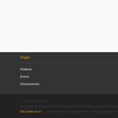
Радар
Новини
Блоги
Оголошення
© 2012-2016 “Радар”
Усі права застережено. Використання матеріалів сайту дозволено виключ
http://radar.in.ua
– є обов’язковим до опублікування у першому абзаці текст