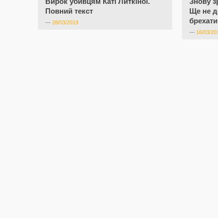
Вирок убивцям Каті Литкіної.
Знову з
Повний текст
Ще не д
брехат
—
28/03/2019
—
16/03/20