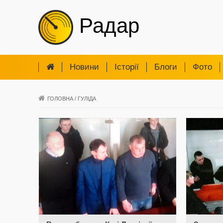
Радар
Новини
Iсторії
Блоги
Фото
ГОЛОВНА
/
ГУЛІДА