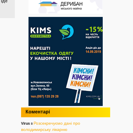
 іде
Коментарі
Розсекречуємо дані про
Virus
в
володимирську лікарню