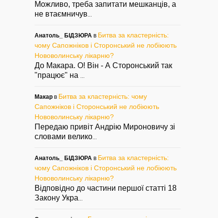
Можливо, треба запитати мешканців, а
не втаємничув
...
Битва за кластерність:
Анатоль_ БІДЗЮРА
в
чому Сапожніков і Сторонський не лобіюють
Нововолинську лікарню?
До Макара. О! Він - А Сторонський так
"працює" на
...
Битва за кластерність: чому
Макар
в
Сапожніков і Сторонський не лобіюють
Нововолинську лікарню?
Передаю привіт Андрію Мироновичу зі
словами велико
...
Битва за кластерність:
Анатоль_ БІДЗЮРА
в
чому Сапожніков і Сторонський не лобіюють
Нововолинську лікарню?
Відповідно до частини першої статті 18
Закону Укра
...