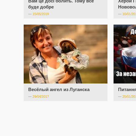
Вам це досі болить. Тому все
Херой і 
буде добре
Нововол
—
15/06/2019
—
16/01/20
Весёлый ангел из Луганска
Питання
—
29/04/2017
—
25/01/20