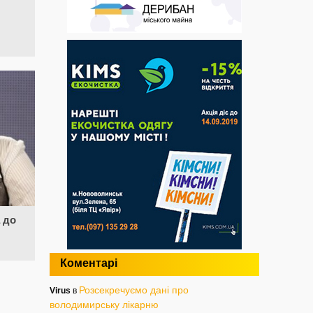
 до
Коментарі
Розсекречуємо дані про
Virus
в
володимирську лікарню