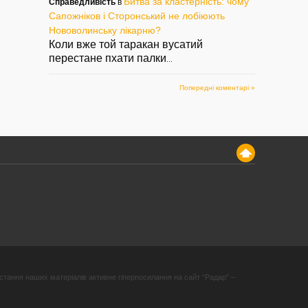
Битва за кластерність: чому
Справедливість
в
Сапожніков і Сторонський не лобіюють
Нововолинську лікарню?
Коли вже той таракан вусатий
перестане пхати палки
...
Попередні коментарі »
стання наших матеріалів активне гіперпосилання на сайт “Радар” –