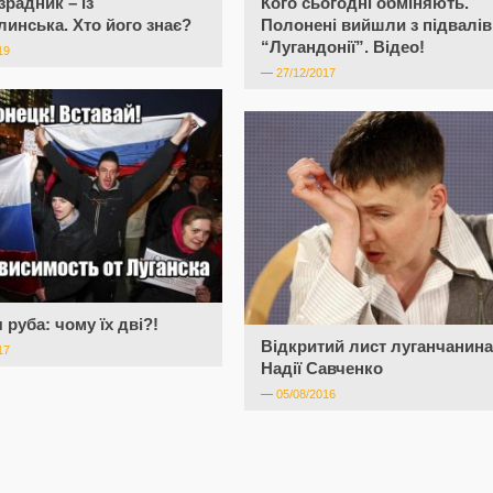
зрадник – із
Кого сьогодні обміняють.
инська. Хто його знає?
Полонені вийшли з підвалів
“Лугандонії”. Відео!
19
—
27/12/2017
 руба: чому їх дві?!
Відкритий лист луганчанина
17
Надії Савченко
—
05/08/2016