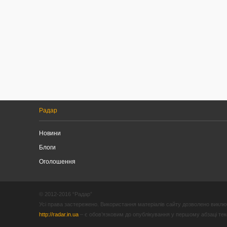
Радар
Новини
Блоги
Оголошення
© 2012-2016 “Радар”
Усі права застережено. Використання матеріалів сайту дозволено виключ
http://radar.in.ua
– є обов’язковим до опублікування у першому абзаці текст