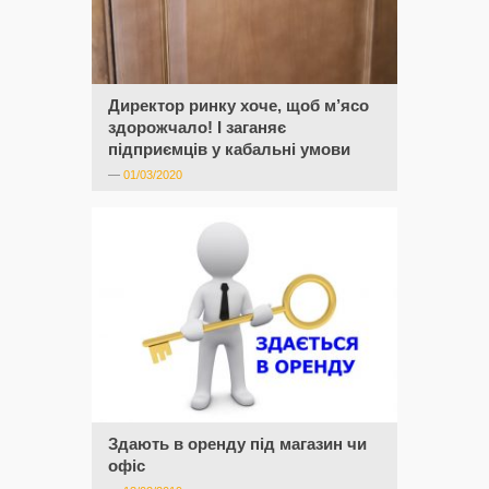
Директор ринку хоче, щоб м’ясо
здорожчало! І заганяє
підприємців у кабальні умови
—
01/03/2020
Здають в оренду під магазин чи
офіс