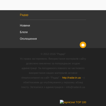
Радар
Новини
Блоги
Оголошення
© 2012-2016 “Радар”
Усі права застережено. Використання матеріалів сайту
дозволено виключно за попередньою згодою
адміністрації. За погодженого повного чи часткового
використання наших матеріалів активне
гіперпосилання на сайт “Радар” –
http://radar.in.ua
– є
обов’язковим до опублікування у першому абзаці
тексту. Зв’язатися з адміністрацією – info@radar.in.ua