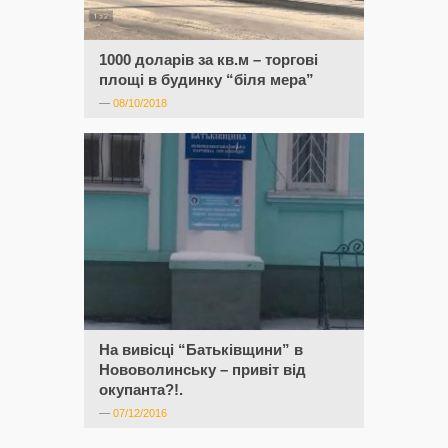
1000 доларів за кв.м – торгові
площі в будинку “біля мера”
—
08/10/2018
На вивісці “Батьківщини” в
Нововолинську – привіт від
окупанта?!.
—
07/12/2016