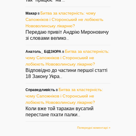
...
Битва за кластерність: чому
Макар
в
Сапожніков і Сторонський не лобіюють
Нововолинську лікарню?
Передаю привіт Андрію Мироновичу
зі словами велико
...
Битва за кластерність:
Анатоль_ БІДЗЮРА
в
чому Сапожніков і Сторонський не
лобіюють Нововолинську лікарню?
Відповідно до частини першої статті
18 Закону Укра
...
Битва за кластерність:
Справедливість
в
чому Сапожніков і Сторонський не
лобіюють Нововолинську лікарню?
Коли вже той таракан вусатий
перестане пхати палки
...
Попередні коментарі »