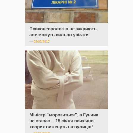
Психоневрологію не закриють,
але можуть сильно урізати
—
03/02/2017
Міністр “морозиться”, а Гунчик
не вгаває… 15 січня психічно
хворих виженуть на вулицю!