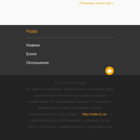
Попередні коментарі »
Радар
Новини
Блоги
Оголошення
© 2012-2016 “Радар”
Усі права застережено. Використання матеріалів сайту
дозволено виключно за попередньою згодою
адміністрації. За погодженого повного чи часткового
використання наших матеріалів активне
гіперпосилання на сайт “Радар” –
http://radar.in.ua
– є
обов’язковим до опублікування у першому абзаці
тексту. Зв’язатися з адміністрацією – info@radar.in.ua