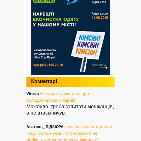
Коментарі
Розсекречуємо дані про
Virus
в
володимирську лікарню
Можливо, треба запитати мешканців,
а не втаємничув
...
Битва за кластерність:
Анатоль_ БІДЗЮРА
в
чому Сапожніков і Сторонський не
лобіюють Нововолинську лікарню?