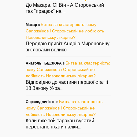
До Макара. О! Він - А Сторонський
так "працює" на
...
Битва за кластерність: чому
Макар
в
Сапожніков і Сторонський не лобіюють
Нововолинську лікарню?
Передаю привіт Андрію Мироновичу
зі словами велико
...
Битва за кластерність:
Анатоль_ БІДЗЮРА
в
чому Сапожніков і Сторонський не
лобіюють Нововолинську лікарню?
Відповідно до частини першої статті
18 Закону Укра
...
Битва за кластерність:
Справедливість
в
чому Сапожніков і Сторонський не
лобіюють Нововолинську лікарню?
Коли вже той таракан вусатий
перестане пхати палки
...