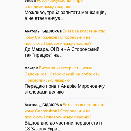
Розсекречуємо дані про
Virus
в
володимирську лікарню
Можливо, треба запитати мешканців,
а не втаємничув
...
Битва за кластерність:
Анатоль_ БІДЗЮРА
в
чому Сапожніков і Сторонський не
лобіюють Нововолинську лікарню?
До Макара. О! Він - А Сторонський
так "працює" на
...
Битва за кластерність: чому
Макар
в
Сапожніков і Сторонський не лобіюють
Нововолинську лікарню?
Передаю привіт Андрію Мироновичу
зі словами велико
...
Битва за кластерність:
Анатоль_ БІДЗЮРА
в
чому Сапожніков і Сторонський не
лобіюють Нововолинську лікарню?
Відповідно до частини першої статті
18 Закону Укра
...