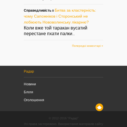
Битва за кластерність:
Справедливість
в
чому Сапожніков і Сторонський не
лобіюють Нововолинську лікарню?
Коли вже той таракан вусатий
перестане пхати палки
...
Попередні коментарі »
Радар
Новини
Блоги
Оголошення
© 2012-2016 “Радар”
Усі права застережено. Використання матеріалів сайту