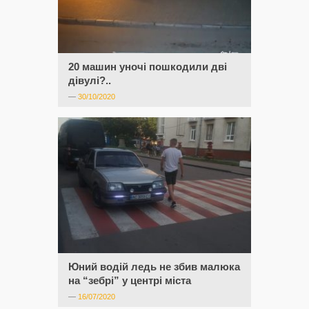
20 машин уночі пошкодили дві
дівулі?..
—
30/10/2020
Юний водій ледь не збив малюка
на “зебрі” у центрі міста
—
16/07/2020