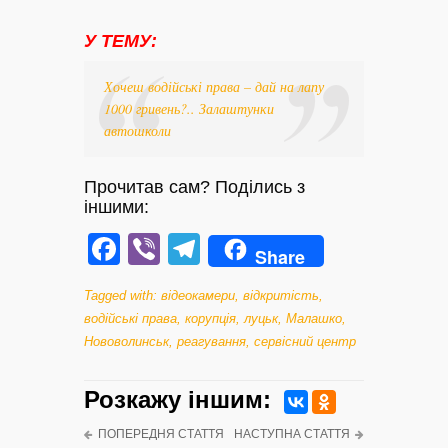
У ТЕМУ:
Хочеш водійські права – дай на лапу
1000 гривень?.. Залаштунки
автошколи
Прочитав сам? Поділись з
іншими:
Facebook
Viber
Telegram
Share
Tagged with:
відеокамери
,
відкритість
,
водійські права
,
корупція
,
луцьк
,
Малашко
,
Нововолинськ
,
реагування
,
сервісний центр
Розкажу iншим:
ПОПЕРЕДНЯ СТАТТЯ
НАСТУПНА СТАТТЯ