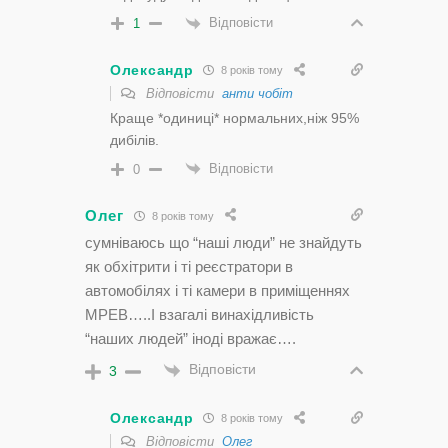
Відповісти
1
Олександр
8 років тому
Відповісти
анти чобіт
Краще *одиниці* нормальних,ніж 95%
дибілів.
Відповісти
0
Олег
8 років тому
сумніваюсь що “наші люди” не знайдуть
як обхітрити і ті реєстратори в
автомобілях і ті камери в приміщеннях
МРЕВ…..І взагалі винахідливість
“наших людей” іноді вражає….
Відповісти
3
Олександр
8 років тому
Відповісти
Олег