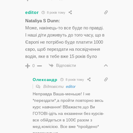
editor
8 років тому
Nataliya S Dunn:
Може, накінець-то все буде по правді.
І наші діти доживуть до того часу, що в
Європі не потрібно буде платити 1000
євро, щоб перездати на посвідчення
водія, яке в тебе вже 15 років було
Відповісти
0
Олександр
8 років тому
Відповісти
editor
Неправда Ваша-меньше! І не
*перездати*,а пройти повторно весь
курс навчання! ВВажаєте,що Ви
ГОТОВІ-ідіть на екзамени без курсів-
все обійдеться в 100Є разом з
мед.комісією. Все вже *пройдено*
персонально .