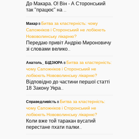
До Макара. О! Він - А Сторонський
так "працює" на
...
Битва за кластерність: чому
Макар
в
Сапожніков і Сторонський не лобіюють
Нововолинську лікарню?
Передаю привіт Андрію Мироновичу
зі словами велико
...
Битва за кластерність:
Анатоль_ БІДЗЮРА
в
чому Сапожніков і Сторонський не
лобіюють Нововолинську лікарню?
Відповідно до частини першої статті
18 Закону Укра
...
Битва за кластерність:
Справедливість
в
чому Сапожніков і Сторонський не
лобіюють Нововолинську лікарню?
Коли вже той таракан вусатий
перестане пхати палки
...