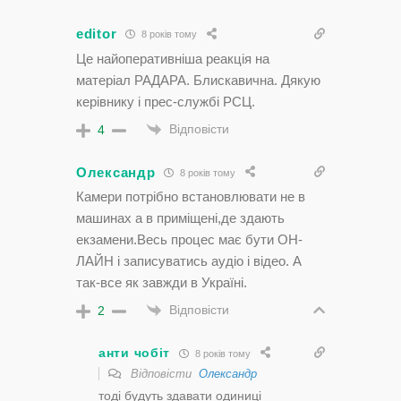
editor
8 років тому
Це найоперативніша реакція на
матеріал РАДАРА. Блискавична. Дякую
керівнику і прес-службі РСЦ.
Відповісти
4
Олександр
8 років тому
Камери потрібно встановлювати не в
машинах а в приміщені,де здають
екзамени.Весь процес має бути ОН-
ЛАЙН і записуватись аудіо і відео. А
так-все як завжди в Україні.
Відповісти
2
анти чобіт
8 років тому
Відповісти
Олександр
тоді будуть здавати одиниці