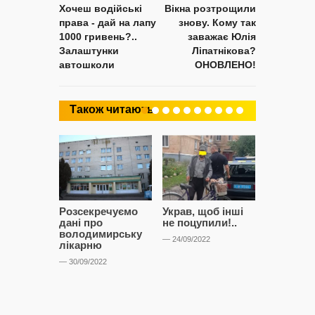
Хочеш водійські
Вікна розтрощили
права - дай на лапу
знову. Кому так
1000 гривень?..
заважає Юлія
Залаштунки
Ліпатнікова?
автошколи
ОНОВЛЕНО!
Також читають
Розсекречуємо
Украв, щоб інші
Битва за
дані про
не поцупили!..
кластерні
володимирську
чому Сап
— 24/09/2022
лікарню
і Сторон
лобіюют
— 30/09/2022
Нововол
лікарню?
— 14/09/2022