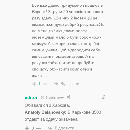
Все вже давно придумано і працює в
Європі ! З групи 20 чоловік з першого
разу здали 12-з них 2 іноземці,і це
вважається дуже добрий результат.Як
на мене,то *місцевим* перед
іноземцями мало б бути соромно,як
мінімум.А камери в класах потрібні
самим учням,щоб відгородити себе
від свавілля екзаменаторів. А на
рахунок *обхитрити*-попробуйте
спочатку обхитрити компютер в
шахи…..
Відповісти
1
editor
8 років тому
Обізвалися з Харкова.
Anatoly Balanovsky:
В Харькове 3500
отдают за сдачу экзамена.
Відповісти
0