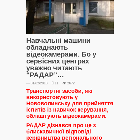
Навчальні машини
обладнають
відеокамерами. Бо у
сервісних центрах
уважно читають
“РАДАР”…
— 01/02/2018
11
2672
Транспортні засоби, які
використовують у
Нововолинську для прийняття
іспитів із навичок керування,
облаштують
відеокамерами.
РАДАР дізнався про це з
блискавичної відповіді
керівництва регіонального