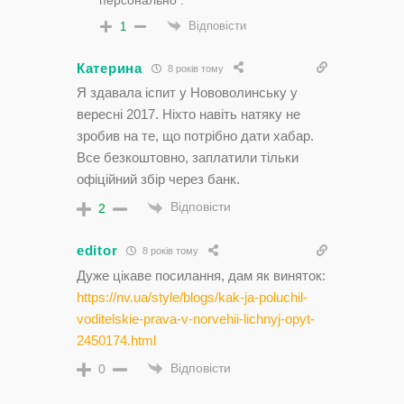
Відповісти
1
Катерина
8 років тому
Я здавала іспит у Нововолинську у
вересні 2017. Ніхто навіть натяку не
зробив на те, що потрібно дати хабар.
Все безкоштовно, заплатили тільки
офіційний збір через банк.
Відповісти
2
editor
8 років тому
Дуже цікаве посилання, дам як виняток:
https://nv.ua/style/blogs/kak-ja-poluchil-
voditelskie-prava-v-norvehii-lichnyj-opyt-
2450174.html
Відповісти
0