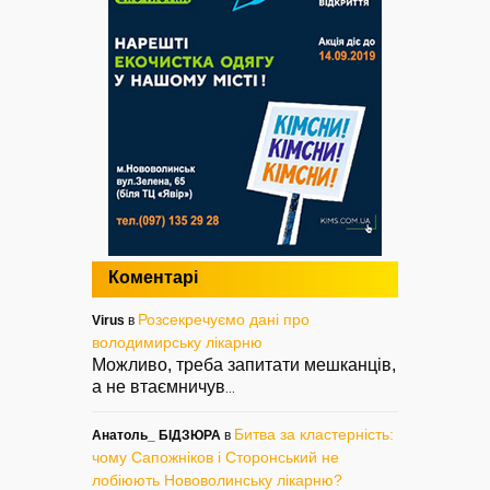
Коментарі
Розсекречуємо дані про
Virus
в
володимирську лікарню
Можливо, треба запитати мешканців,
а не втаємничув
...
Битва за кластерність:
Анатоль_ БІДЗЮРА
в
чому Сапожніков і Сторонський не
лобіюють Нововолинську лікарню?