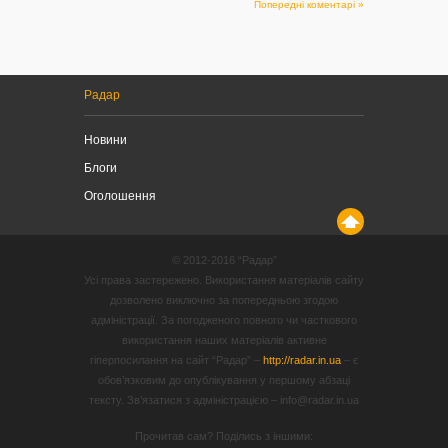
Попередні коментарі »
Радар
Новини
Блоги
Оголошення
© 2012-2016 “Радар”
Усі права застережено. Використання матеріалів сайту
дозволено виключно за попередньою згодою
адміністрації. За погодженого повного чи часткового
використання наших матеріалів активне
гіперпосилання на сайт “Радар” –
http://radar.in.ua
– є
обов’язковим до опублікування у першому абзаці
тексту. Зв’язатися з адміністрацією – info@radar.in.ua
Прочитав сам? Поділись з іншими: