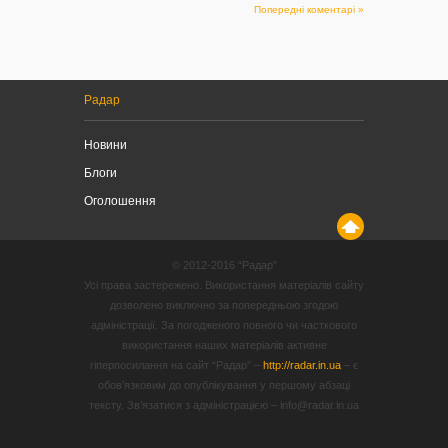
Попередні коментарі »
Радар
Новини
Блоги
Оголошення
© 2012-2016 “Радар”
Усі права застережено. Використання матеріалів сайту
дозволено виключно за попередньою згодою
адміністрації. За погодженого повного чи часткового
використання наших матеріалів активне
гіперпосилання на сайт “Радар” –
http://radar.in.ua
– є
обов’язковим до опублікування у першому абзаці
тексту. Зв’язатися з адміністрацією – info@radar.in.ua