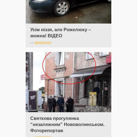
Усім ніззя, але Рожелюку –
можна! ВІДЕО
—
06/05/2019
Святкова прогулянка
“незалежним” Нововолинськом.
Фоторепортаж