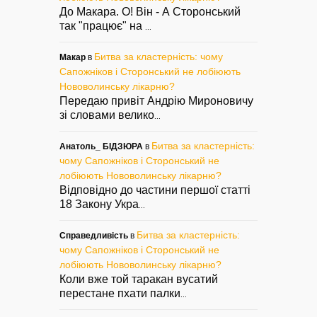
До Макара. О! Він - А Сторонський
так "працює" на
...
Битва за кластерність: чому
Макар
в
Сапожніков і Сторонський не лобіюють
Нововолинську лікарню?
Передаю привіт Андрію Мироновичу
зі словами велико
...
Битва за кластерність:
Анатоль_ БІДЗЮРА
в
чому Сапожніков і Сторонський не
лобіюють Нововолинську лікарню?
Відповідно до частини першої статті
18 Закону Укра
...
Битва за кластерність:
Справедливість
в
чому Сапожніков і Сторонський не
лобіюють Нововолинську лікарню?
Коли вже той таракан вусатий
перестане пхати палки
...