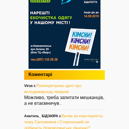
Коментарі
Розсекречуємо дані про
Virus
в
володимирську лікарню
Можливо, треба запитати мешканців,
а не втаємничув
...
Битва за кластерність:
Анатоль_ БІДЗЮРА
в
чому Сапожніков і Сторонський не
лобіюють Нововолинську лікарню?