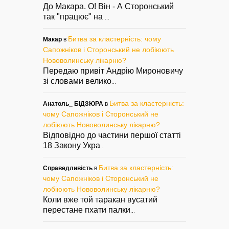
До Макара. О! Він - А Сторонський
так "працює" на
...
Битва за кластерність: чому
Макар
в
Сапожніков і Сторонський не лобіюють
Нововолинську лікарню?
Передаю привіт Андрію Мироновичу
зі словами велико
...
Битва за кластерність:
Анатоль_ БІДЗЮРА
в
чому Сапожніков і Сторонський не
лобіюють Нововолинську лікарню?
Відповідно до частини першої статті
18 Закону Укра
...
Битва за кластерність:
Справедливість
в
чому Сапожніков і Сторонський не
лобіюють Нововолинську лікарню?
Коли вже той таракан вусатий
перестане пхати палки
...