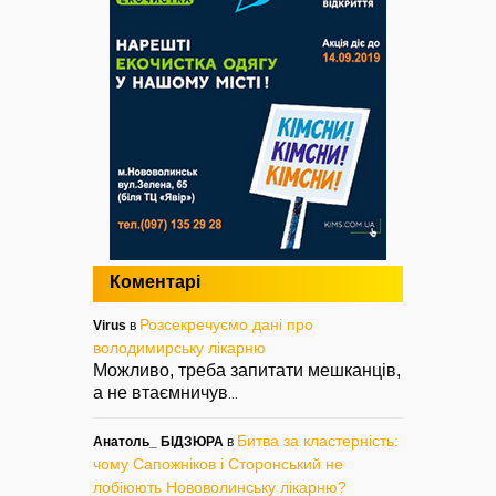
Коментарі
Розсекречуємо дані про
Virus
в
володимирську лікарню
Можливо, треба запитати мешканців,
а не втаємничув
...
Битва за кластерність:
Анатоль_ БІДЗЮРА
в
чому Сапожніков і Сторонський не
лобіюють Нововолинську лікарню?