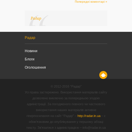
Попередні коментарі »
Радар
Радар
Новини
Блоги
Оголошення
© 2012-2016 “Радар”
Усі права застережено. Використання матеріалів сайту
дозволено виключно за попередньою згодою
адміністрації. За погодженого повного чи часткового
використання наших матеріалів активне
гіперпосилання на сайт “Радар” –
http://radar.in.ua
– є
обов’язковим до опублікування у першому абзаці
тексту. Зв’язатися з адміністрацією – info@radar.in.ua