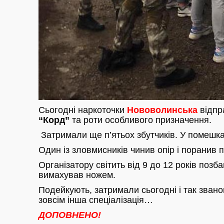
Сьогодні наркоточки
Нововолинська
відпр
“Корд”
та роти особливого призначення.
Затримали ще п’ятьох збутчиків. У помешка
Один із зловмисників чинив опір і поранив 
Організатору світить від 9 до 12 років позб
вимахував ножем.
Подейкують, затримали сьогодні і так зван
зовсім інша спеціалізація…
ДОПОВНЕНО!