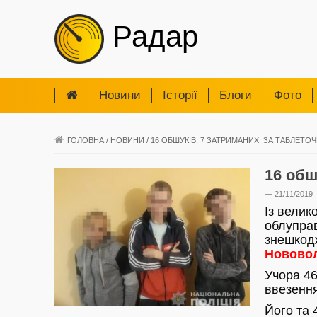
Радар
Новини
Iсторії
Блоги
Фото
ГОЛОВНА
/
НОВИНИ
/
16 ОБШУКІВ, 7 ЗАТРИМАНИХ. ЗА ТАБЛЕТО
16 обш
— 21/11/2019
Із велик
облуправ
знешкодж
Новово
Учора 4
ввезення
Його та 