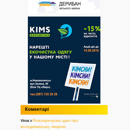
Коментарі
Розсекречуємо дані про
Virus
в
володимирську лікарню