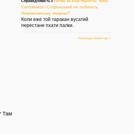
Битва за кластерність: чому
Справедливість
в
Сапожніков і Сторонський не лобіюють
Нововолинську лікарню?
Коли вже той таракан вусатий
перестане пхати палки
...
Попередні коментарі »
? Там