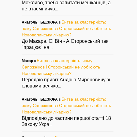
Можливо, треба запитати мешканців, а
не втаємничув
...
Битва за кластерність:
Анатоль_ БІДЗЮРА
в
чому Сапожніков і Сторонський не лобіюють
Нововолинську лікарню?
До Макара. О! Він - А Сторонський так
"працює" на
...
Битва за кластерність: чому
Макар
в
Сапожніков і Сторонський не лобіюють
Нововолинську лікарню?
Передаю привіт Андрію Мироновичу зі
словами велико
...
Битва за кластерність:
Анатоль_ БІДЗЮРА
в
чому Сапожніков і Сторонський не лобіюють
Нововолинську лікарню?
Відповідно до частини першої статті 18
Закону Укра
...