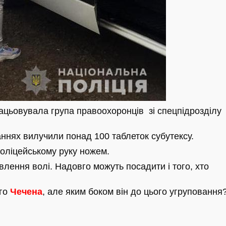
ацьовувала група правоохоронців зі спецпідрозділу
ннях вилучили понад 100 таблеток субутексу.
поліцейському руку ножем.
авлення волі. Надовго можуть посадити і того, хто
ого
Чечена
, але яким боком він до цього угруповання