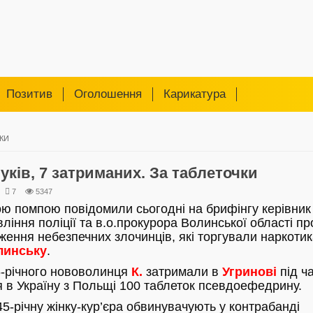
Позитив
Оголошення
Карикатура
ЧКИ
уків, 7 затриманих. За таблеточки
7
5347
ою помпою повідомили сьогодні на брифінгу керівник
ління поліції та в.о.прокурора Волинської області пр
ення небезпечних злочинців, які торгували наркоти
линську
.
6-річного нововолинця
К.
затримали в
Угринові
під ч
 в Україну з Польщі 100 таблеток псевдоефедрину.
45-річну жінку-кур’єра обвинувачують у контрабанді