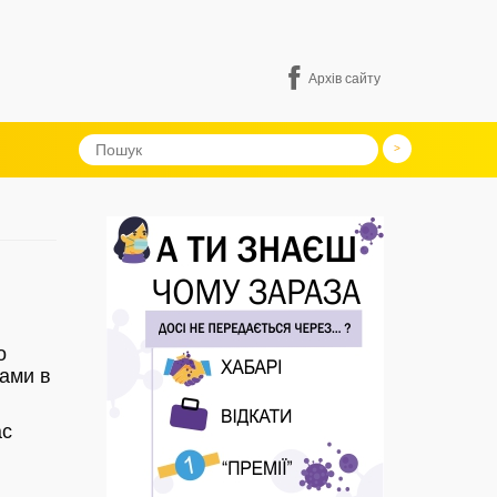
Архів сайту
о
ками в
ас