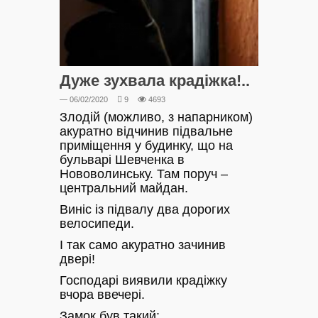
Дуже зухвала крадіжка!..
— 06/02/2020
9
4693
Злодій (можливо, з напарником)
акуратно відчинив підвальне
приміщення у будинку, що на
бульварі Шевченка в
Нововолинську. Там поруч –
центральний майдан.
Виніс із підвалу два дорогих
велосипеди.
І так само акуратно зачинив
двері!
Господарі виявили крадіжку
вчора ввечері.
Замок був такий: