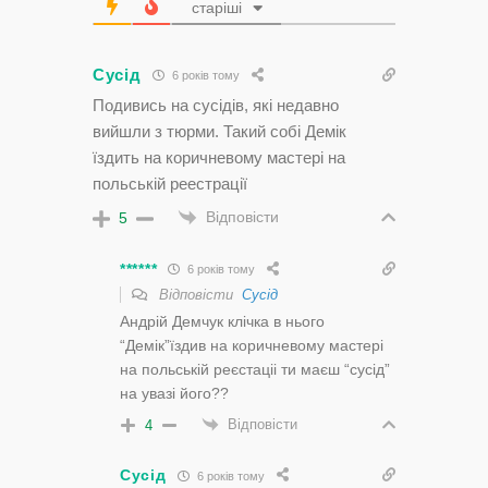
старіші
Сусід
6 років тому
Подивись на сусідів, які недавно
вийшли з тюрми. Такий собі Демік
їздить на коричневому мастері на
польській реестрації
Відповісти
5
******
6 років тому
Відповісти
Сусід
Андрій Демчук клічка в нього
“Демік”їздив на коричневому мастері
на польській реєстаціі ти маєш “сусід”
на увазі його??
Відповісти
4
Сусід
6 років тому