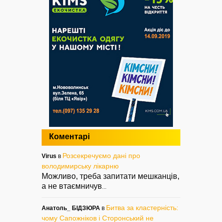
Коментарі
Розсекречуємо дані про
Virus
в
володимирську лікарню
Можливо, треба запитати мешканців,
а не втаємничув
...
Битва за кластерність:
Анатоль_ БІДЗЮРА
в
чому Сапожніков і Сторонський не