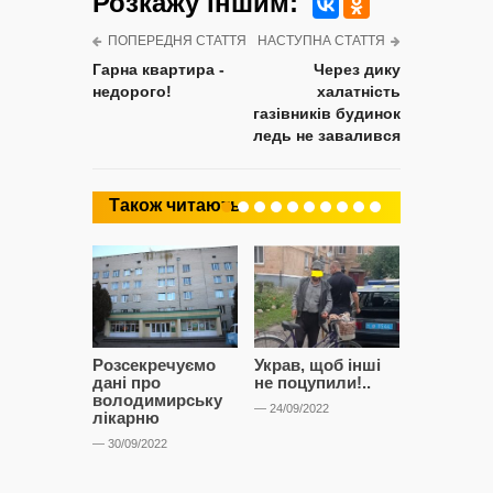
Розкажу iншим:
ПОПЕРЕДНЯ СТАТТЯ
НАСТУПНА СТАТТЯ
Гарна квартира -
Через дику
недорого!
халатність
газівників будинок
ледь не завалився
Також читають
Розсекречуємо
Украв, щоб інші
Битва за
дані про
не поцупили!..
кластерні
володимирську
чому Сап
— 24/09/2022
лікарню
і Сторон
лобіюют
— 30/09/2022
Нововол
лікарню?