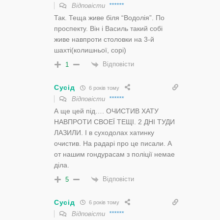
Відповісти
******
Так. Теща живе біля “Водолія”. По
проспекту. Він і Василь такий собі
живе навпроти столовки на 3-й
шахті(колишньої, сорі)
Відповісти
1
Сусід
6 років тому
Відповісти
******
А ще цей під…. ОЧИСТИВ ХАТУ
НАВПРОТИ СВОЕЇ ТЕЩІ. 2 ДНІ ТУДИ
ЛАЗИЛИ. І в суходолах хатинку
очистив. На радарі про це писали. А
от нашим гондурасам з поліції немае
діла.
Відповісти
5
Сусід
6 років тому
Відповісти
******