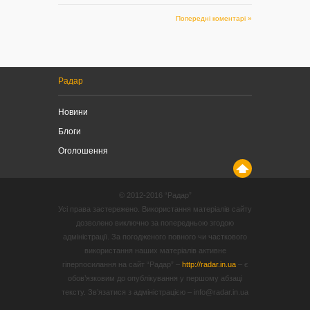
Попередні коментарі »
Радар
Новини
Блоги
Оголошення
© 2012-2016 “Радар”
Усі права застережено. Використання матеріалів сайту
дозволено виключно за попередньою згодою
адміністрації. За погодженого повного чи часткового
використання наших матеріалів активне
гіперпосилання на сайт “Радар” –
http://radar.in.ua
– є
обов’язковим до опублікування у першому абзаці
тексту. Зв’язатися з адміністрацією – info@radar.in.ua