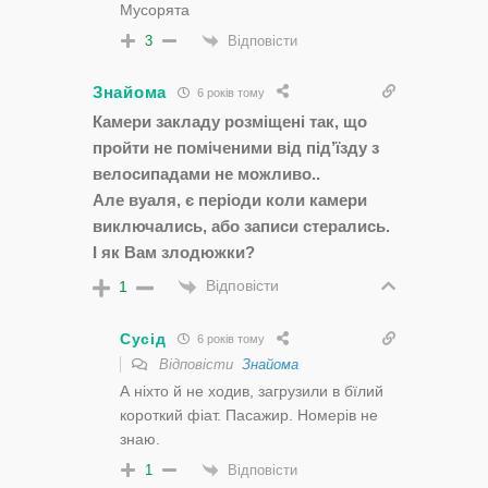
Мусорята
Відповісти
3
Знайома
6 років тому
Камери закладу розміщені так, що
пройти не поміченими від під’їзду з
велосипадами не можливо..
Але вуаля, є періоди коли камери
виключались, або записи стерались.
І як Вам злодюжки?
Відповісти
1
Сусід
6 років тому
Відповісти
Знайома
А ніхто й не ходив, загрузили в бїлий
короткий фіат. Пасажир. Номерів не
знаю.
Відповісти
1