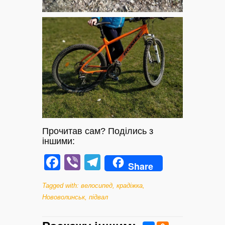
Прочитав сам? Поділись з
іншими:
Facebook
Viber
Telegram
Share
Tagged with:
велосипед
,
крадіжка
,
Нововолинськ
,
підвал