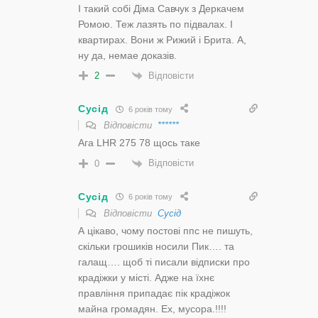
І такий собі Діма Савчук з Деркачем
Ромою. Теж лазять по підвалах. І
квартирах. Вони ж Рижий і Брита. А,
ну да, немае доказів.
Відповісти
2
Сусід
6 років тому
Відповісти
******
Ага LHR 275 78 щось таке
Відповісти
0
Сусід
6 років тому
Відповісти
Сусід
А цікаво, чому постові ппс не пишуть,
скільки грошиків носили Пик…. та
галащ…. щоб ті писали відписки про
крадіжки у місті. Адже на їхнє
правління припадає пік крадіжок
майна громадян. Ех, мусора.!!!!