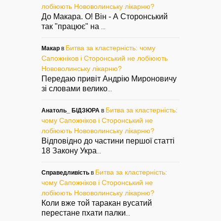
лобіюють Нововолинську лікарню?
До Макара. О! Він - А Сторонський
так "працює" на
...
Битва за кластерність: чому
Макар
в
Сапожніков і Сторонський не лобіюють
Нововолинську лікарню?
Передаю привіт Андрію Мироновичу
зі словами велико
...
Битва за кластерність:
Анатоль_ БІДЗЮРА
в
чому Сапожніков і Сторонський не
лобіюють Нововолинську лікарню?
Відповідно до частини першої статті
18 Закону Укра
...
Битва за кластерність:
Справедливість
в
чому Сапожніков і Сторонський не
лобіюють Нововолинську лікарню?
Коли вже той таракан вусатий
перестане пхати палки
...