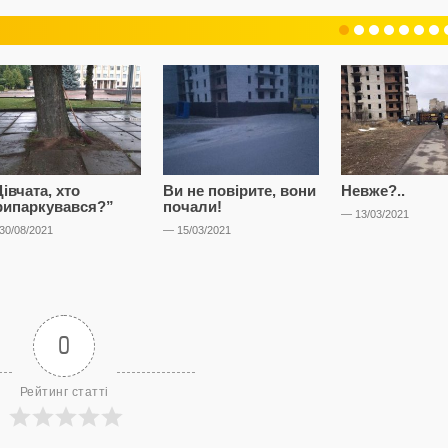
івчата, хто
Ви не повірите, вони
Невже?..
рипаркувався?”
почали!
— 13/03/2021
30/08/2021
— 15/03/2021
0
Рейтинг статті