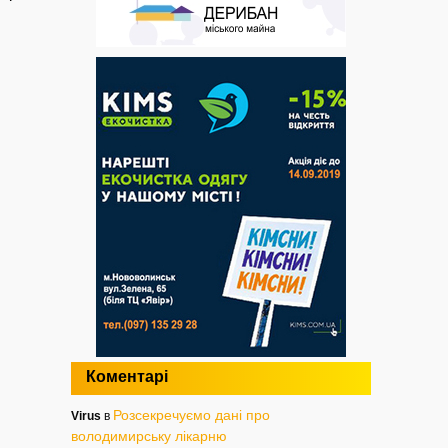
Коментарі
Розсекречуємо дані про
Virus
в
володимирську лікарню