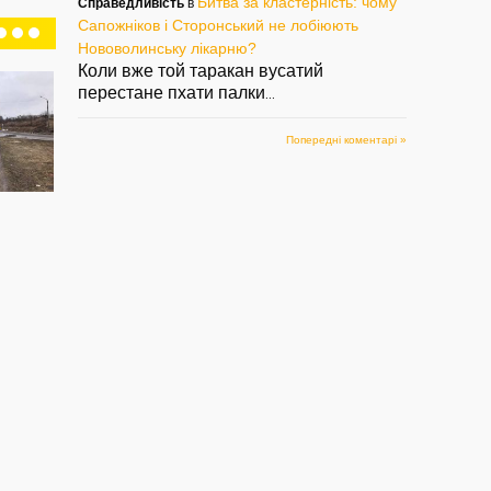
Битва за кластерність: чому
Справедливість
в
Сапожніков і Сторонський не лобіюють
Нововолинську лікарню?
Коли вже той таракан вусатий
перестане пхати палки
...
Попередні коментарі »
Найгарніший
Троянда розквітла
Що
будинок у
якраз на Різдво
ву
Нововолинську
— 25/12/2020
— 1
— 03/02/2021