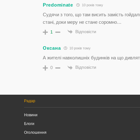
Predominate
10 років тому
Судячи з того, що там висить замість гойдал
стані, доки меру не стане соромно…
Відповісти
1
Оксана
10 років тому
А жителі навколишніх будинків на що дивлять
Відповісти
0
Радар
Новини
Блоги
Оголошення