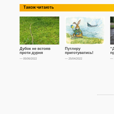
Також читають
Дубок не встояв
Путлеру
“Д
проти дурня
приготуватись!
п
— 05/06/2022
— 25/04/2022
— 