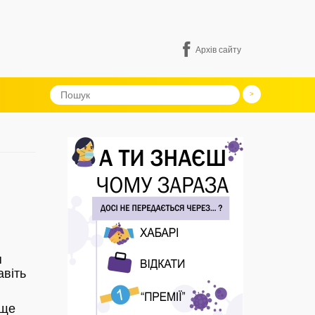
Архів сайту
я
авіть
 ще