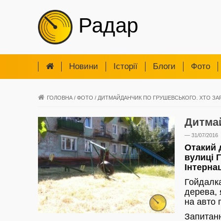
Радар
Новини
Iсторії
Блоги
Фото
ГОЛОВНА
/
ФОТО
/
ДИТМАЙДАНЧИК ПО ГРУШЕВСЬКОГО. ХТО ЗА
Дитмай
— 31/07/2016
Отакий 
вулиці 
Інтерна
Гойдалка
дерева, 
на авто п
Запитанн