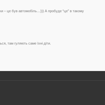
ки – це був автомобіль…))) А пробуде “це” в такому
ся, там гуляють саме їхні діти.