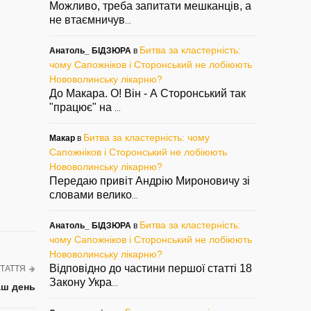
Можливо, треба запитати мешканців, а
не втаємничув
...
Битва за кластерність:
Анатоль_ БІДЗЮРА
в
чому Сапожніков і Сторонський не лобіюють
Нововолинську лікарню?
До Макара. О! Він - А Сторонський так
"працює" на
...
Битва за кластерність: чому
Макар
в
Сапожніков і Сторонський не лобіюють
Нововолинську лікарню?
Передаю привіт Андрію Мироновичу зі
словами велико
...
Битва за кластерність:
Анатоль_ БІДЗЮРА
в
чому Сапожніков і Сторонський не лобіюють
Нововолинську лікарню?
Відповідно до частини першої статті 18
ТАТТЯ
Закону Укра
...
аш день