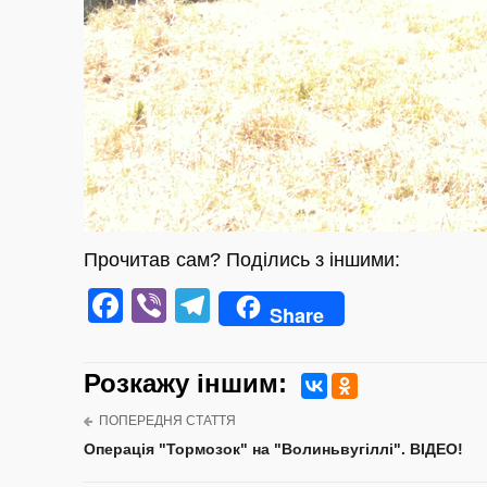
Прочитав сам? Поділись з іншими:
Facebook
Viber
Telegram
Share
Розкажу iншим:
ПОПЕРЕДНЯ СТАТТЯ
Операція "Тормозок" на "Волиньвугіллі". ВІДЕО!