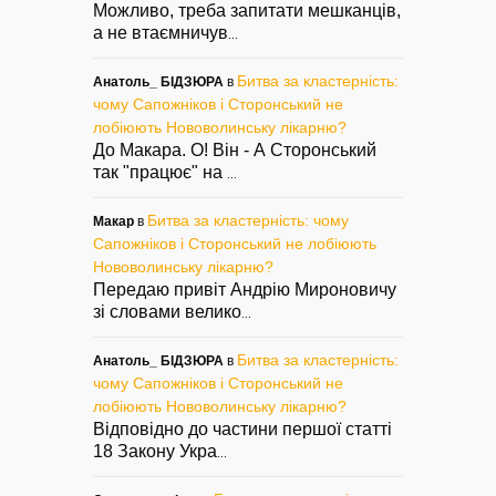
Можливо, треба запитати мешканців,
а не втаємничув
...
Битва за кластерність:
Анатоль_ БІДЗЮРА
в
чому Сапожніков і Сторонський не
лобіюють Нововолинську лікарню?
До Макара. О! Він - А Сторонський
так "працює" на
...
Битва за кластерність: чому
Макар
в
Сапожніков і Сторонський не лобіюють
Нововолинську лікарню?
Передаю привіт Андрію Мироновичу
зі словами велико
...
Битва за кластерність:
Анатоль_ БІДЗЮРА
в
чому Сапожніков і Сторонський не
лобіюють Нововолинську лікарню?
Відповідно до частини першої статті
18 Закону Укра
...