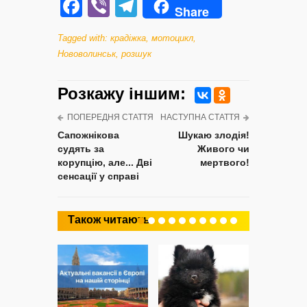
Facebook
Viber
Telegram
Share
Tagged with:
крадіжка
,
мотоцикл
,
Нововолинськ
,
розшук
Розкажу iншим:
ПОПЕРЕДНЯ СТАТТЯ
НАСТУПНА СТАТТЯ
Сапожнікова
Шукаю злодія!
судять за
Живого чи
корупцію, але... Дві
мертвого!
сенсації у справі
Також читають