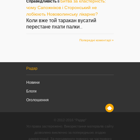
Битва за кластерність:
Справедливість
в
чому Сапожніков і Сторонський не
лобіюють Нововолинську лікарню?
Коли вже той таракан вусатий
перестане пхати палки
...
Попередні коментарі »
Радар
Новини
Блоги
Оголошення
© 2012-2016 “Радар”
Усі права застережено. Використання матеріалів сайту
дозволено виключно за попередньою згодою
адміністрації. За погодженого повного чи часткового