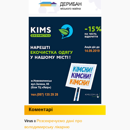
Коментарі
Розсекречуємо дані про
Virus
в
володимирську лікарню