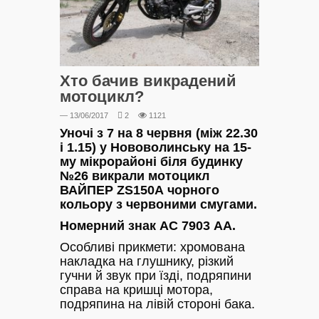
Хто бачив викрадений
мотоцикл?
— 13/06/2017
2
1121
Уночі з 7 на 8 червня (між 22.30
і 1.15) у Нововолинську на 15-
му мікрорайоні біля будинку
№26 викрали мотоцикл
ВАЙПЕР ZS150А чорного
кольору з червоними смугами.
Номерний знак АС 7903 АА.
Особливі прикмети: хромована
накладка на глушнику, різкий
гучни й звук при їзді, подряпини
справа на кришці мотора,
подряпина на лівій стороні бака.