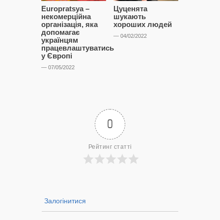
Europratsya –
Цуценята
Чий лабр
некомерційна
шукають
гасає міс
організація, яка
хороших людей
— 12/11/2021
допомагає
— 04/02/2022
українцям
працевлаштуватись
у Європі
— 07/05/2022
0
Рейтинг статті
Залогінитися