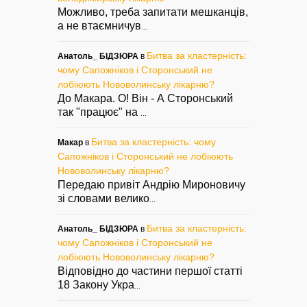
Можливо, треба запитати мешканців,
а не втаємничув
...
Битва за кластерність:
Анатоль_ БІДЗЮРА
в
чому Сапожніков і Сторонський не
лобіюють Нововолинську лікарню?
До Макара. О! Він - А Сторонський
так "працює" на
...
Битва за кластерність: чому
Макар
в
Сапожніков і Сторонський не лобіюють
Нововолинську лікарню?
Передаю привіт Андрію Мироновичу
зі словами велико
...
Битва за кластерність:
Анатоль_ БІДЗЮРА
в
чому Сапожніков і Сторонський не
лобіюють Нововолинську лікарню?
Відповідно до частини першої статті
18 Закону Укра
...