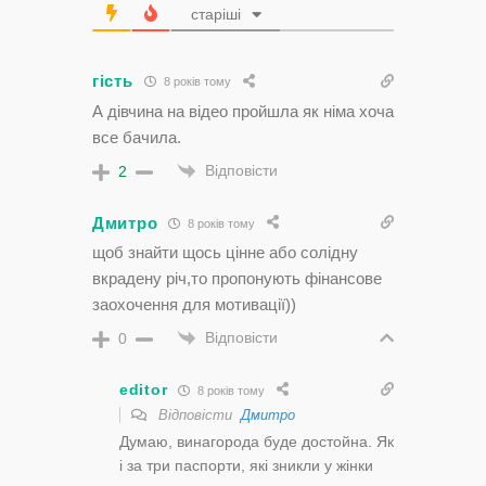
старіші
гість
8 років тому
А дівчина на відео пройшла як німа хоча
все бачила.
Відповісти
2
Дмитро
8 років тому
щоб знайти щось цінне або солідну
вкрадену річ,то пропонують фінансове
заохочення для мотивації))
Відповісти
0
editor
8 років тому
Відповісти
Дмитро
Думаю, винагорода буде достойна. Як
і за три паспорти, які зникли у жінки