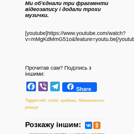
Ми об’єднали три фрагменти
відеозапису і додали трохи
музички.
[youtube]https://www.youtube.com/watch?
v=mMgKdMmG51o&feature=youtu.be[/youtub
Прочитав сам? Поділись з
іншими:
Facebook
Viber
Telegram
Share
Tagged with:
злодії
,
крадіжка
,
Нововолинськ
,
розшук
Розкажу iншим: