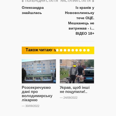
ПОПЕРЕДНЯ СТАТТЯ
НАСТУПНА СТАТТЯ
Олександра
Із кранів у
знайшлась
Нововолинську
тече ОЦЕ.
Мешканець не
витримав - і...
ВІДЕО 18+
Також читають
Розсекречуємо
Украв, щоб інші
Битва за
дані про
не поцупили!..
кластерні
володимирську
чому Сап
— 24/09/2022
лікарню
і Сторон
лобіюют
— 30/09/2022
Нововол
лікарню?