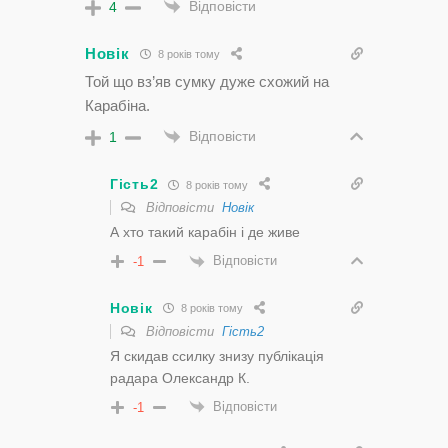
Відповісти
4
Новік
8 років тому
Той що вз’яв сумку дуже схожий на
Карабіна.
Відповісти
1
Гість2
8 років тому
Відповісти
Новік
А хто такий карабін і де живе
Відповісти
-1
Новік
8 років тому
Відповісти
Гість2
Я скидав ссилку знизу публікація
радара Олександр К.
Відповісти
-1