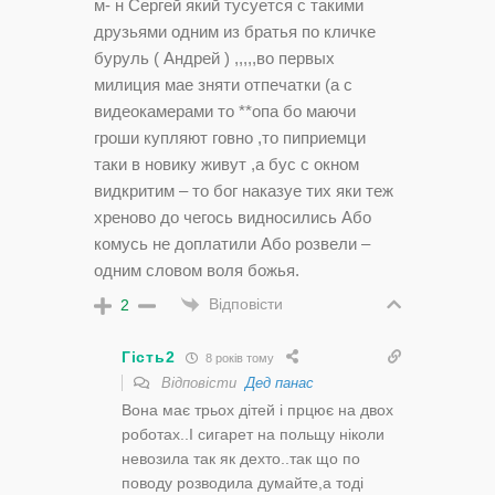
м- н Сергей який тусуется с такими
друзьями одним из братья по кличке
буруль ( Андрей ) ,,,,,во первых
милиция мае зняти отпечатки (а с
видеокамерами то **опа бо маючи
гроши купляют говно ,то пиприемци
таки в новику живут ,а бус с окном
видкритим – то бог наказуе тих яки теж
хреново до чегось видносились Або
комусь не доплатили Або розвели –
одним словом воля божья.
Відповісти
2
Гість2
8 років тому
Відповісти
Дед панас
Вона має трьох дітей і прцює на двох
роботах..І сигарет на польщу ніколи
невозила так як дехто..так що по
поводу розводила думайте,а тоді