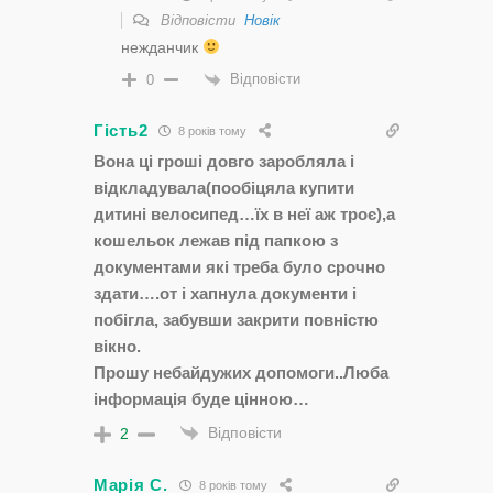
Відповісти
Новік
нежданчик
Відповісти
0
Гість2
8 років тому
Вона ці гроші довго заробляла і
відкладувала(пообіцяла купити
дитині велосипед…їх в неї аж троє),а
кошельок лежав під папкою з
документами які треба було срочно
здати….от і хапнула документи і
побігла, забувши закрити повністю
вікно.
Прошу небайдужих допомоги..Люба
інформація буде цінною…
Відповісти
2
Марія С.
8 років тому