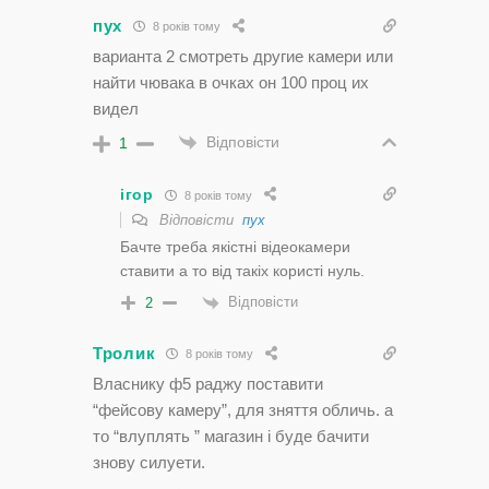
пух
8 років тому
варианта 2 смотреть другие камери или
найти чювака в очках он 100 проц их
видел
Відповісти
1
ігор
8 років тому
Відповісти
пух
Бачте треба якістні відеокамери
ставити а то від такіх користі нуль.
Відповісти
2
Тролик
8 років тому
Власнику ф5 раджу поставити
“фейсову камеру”, для зняття обличь. а
то “влуплять ” магазин і буде бачити
знову силуети.