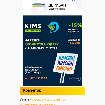
Коментарі
Розсекречуємо дані про
Virus
в
володимирську лікарню