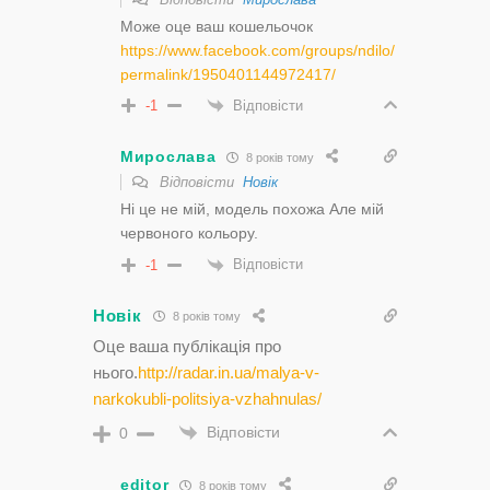
Може оце ваш кошельочок
https://www.facebook.com/groups/ndilo/
permalink/1950401144972417/
Відповісти
-1
Мирослава
8 років тому
Відповісти
Новік
Ні це не мій, модель похожа Але мій
червоного кольору.
Відповісти
-1
Новік
8 років тому
Оце ваша публікація про
нього.
http://radar.in.ua/malya-v-
narkokubli-politsiya-vzhahnulas/
Відповісти
0
editor
8 років тому