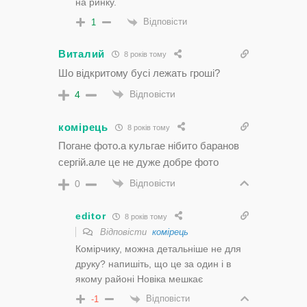
на ринку.
Відповісти
1
Виталий
8 років тому
Шо відкритому бусі лежать гроші?
Відповісти
4
комірець
8 років тому
Погане фото.а кульгае нібито баранов
сергій.але це не дуже добре фото
Відповісти
0
editor
8 років тому
Відповісти
комірець
Комірчику, можна детальніше не для
друку? напишіть, що це за один і в
якому районі Новіка мешкає
Відповісти
-1