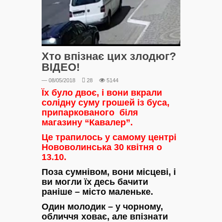
Хто впізнає цих злодюг?
ВІДЕО!
— 08/05/2018
28
5144
Їх було двоє, і вони вкрали
солідну суму грошей із буса,
припаркованого біля
магазину “Кавалер”.
Це трапилось у самому центрі
Нововолинська 30 квітня о
13.10.
Поза сумнівом, вони місцеві, і
ви могли їх десь бачити
раніше – місто маленьке.
Один молодик – у чорному,
обличчя ховає, але впізнати