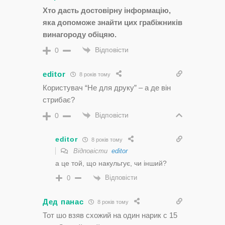
Хто дасть достовірну інформацію,
яка допоможе знайти цих грабіжників
винагороду обіцяю.
Відповісти
0
editor
8 років тому
Користувач “Не для друку” – а де він
стрибає?
Відповісти
0
editor
8 років тому
Відповісти
editor
а це той, що накульгує, чи інший?
Відповісти
0
Дед панас
8 років тому
Тот шо взяв схожий на один нарик с 15