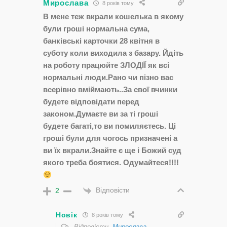
Мирослава
8 років тому
В мене теж вкрали кошелька в якому
були гроші нормальна сума,
банківські карточки 28 квітня в
суботу коли виходила з базару. Йдіть
на роботу працюйте ЗЛОДІЇ як всі
нормальні люди.Рано чи пізно вас
всерівно вміймають..За свої вчинки
будете відповідати перед
законом.Думаєте ви за ті гроші
будете багаті,то ви помиляєтесь. Ці
гроші були для чогось призначені а
ви їх вкрали.Знайте є ще і Божий суд
якого треба боятися. Одумайтеся!!!!
Відповісти
2
Новік
8 років тому
Відповісти
Мирослава