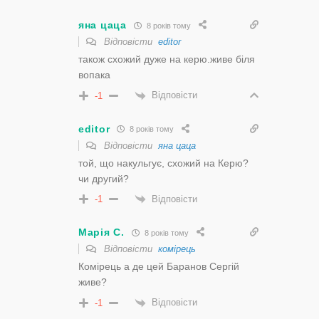
яна цаца
8 років тому
Відповісти
editor
також схожий дуже на керю.живе бiля
вопака
Відповісти
-1
editor
8 років тому
Відповісти
яна цаца
той, що накульгує, схожий на Керю?
чи другий?
Відповісти
-1
Марія С.
8 років тому
Відповісти
комірець
Комірець а де цей Баранов Сергій
живе?
Відповісти
-1