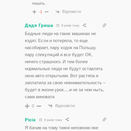
пишіть..
Відповісти
-1
Дядя Гриша
8 років тому
Бедные люди на таких машинах не
ездят. Если и потеряла, то еще
насобирает, пару ходок на Польшу,
пару спекуляций и все будет ОК,
ничего страшного. И тем более
нормальные люди не будут оставлять
окна авто открытыми. Вот растяпа и
заплатила за свою невнимательность –
будет в жизни урок….и не за чем ныть,
сама виновата
Відповісти
0
Рісік
8 років тому
Я бачив на тому тижні неповною яке