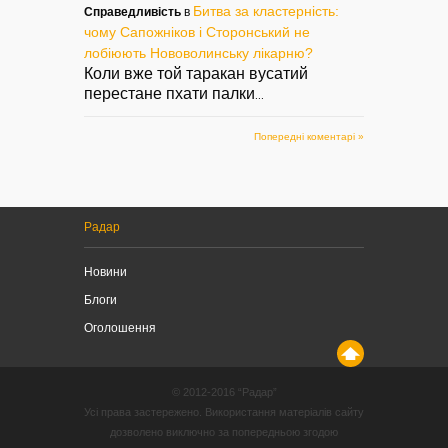
Битва за кластерність:
Справедливість
в
чому Сапожніков і Сторонський не
лобіюють Нововолинську лікарню?
Коли вже той таракан вусатий
перестане пхати палки
...
Попередні коментарі »
Радар
Новини
Блоги
Оголошення
© 2012-2016 “Радар”
Усі права застережено. Використання матеріалів сайту
дозволено виключно за попередньою згодою