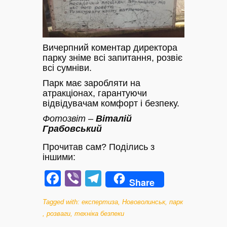
Вичерпний коментар директора
парку зніме всі запитання, розвіє
всі сумніви.
Парк має заробляти на
атракціонах, гарантуючи
відвідувачам комфорт і безпеку.
Фотозвіт –
Віталій
Грабовський
Прочитав сам? Поділись з
іншими:
Facebook
Viber
Telegram
Share
Tagged with:
експертиза
,
Нововолинськ
,
парк
,
розваги
,
техніка безпеки