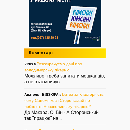
Коментарі
Розсекречуємо дані про
Virus
в
володимирську лікарню
Можливо, треба запитати мешканців,
а не втаємничув
...
Битва за кластерність:
Анатоль_ БІДЗЮРА
в
чому Сапожніков і Сторонський не
лобіюють Нововолинську лікарню?
До Макара. О! Він - А Сторонський
так "працює" на
...