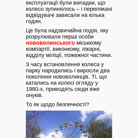
експлуатації були випадки, що
колесо зупинялось – і перелякані
відвідувачі зависали на кілька
годин.
Це була надзвичайна подія, яку
розрулювали перші особи
нововолинського
міськкому
компартії, виконкому, лікарні,
відділу міліції, пожежної частини.
З часу встановлення колеса у
парку народились і виросли два
покоління нововолинців. Ті, що
катались на колесі огляду у
1980-х, приводять сюди вже
онуків.
То як щодо безпечності?