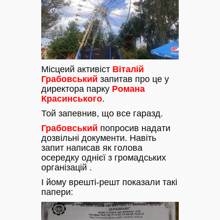
Місцеий активіст
Віталій
Грабовський
запитав про це у
директора парку
Романа
Красинського
.
Той запевнив, що все гаразд.
Грабовський
попросив надати
дозвільні документи. Навіть
запит написав як голова
осередку однієї з громадських
організацій .
І йому врешті-решт показали такі
папери: