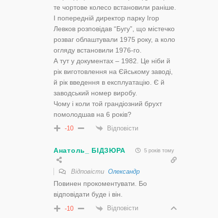
те чортове колесо встановили раніше.
І попередній директор парку Ігор
Левков розповідав “Бугу”, що містечко
розваг облаштували 1975 року, а коло
огляду встановили 1976-го.
А тут у документах – 1982. Це ніби й
рік виготовлення на Єйському заводі,
й рік введення в експлуатацію. Є й
заводський номер виробу.
Чому і коли той грандіозний брухт
помолодшав на 6 років?
Відповісти
-10
Анатоль_ БІДЗЮРА
5 років тому
Відповісти
Олександр
Повинен прокоментувати. Бо
відповідати буде і він.
Відповісти
-10