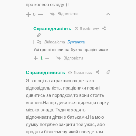
про колесо огляду ) !
Відповісти
0
Справедливість
5 років тому
Відповісти
Бужанкка
Усі гроші пішли на бухло працівникам
Відповісти
1
Справедливість
5 років тому
Я в шоці на атракционах де така
відповідальність, працівники повині
дивитись за порядком,то вони стоять
вгашені.На що дивиться дирекція парку,
міська влада. Туди ж ходять
відпочивати дітки з батьками.На мою
думку потрібно закрити той ужас, або
продати бізнесмену який наведе там