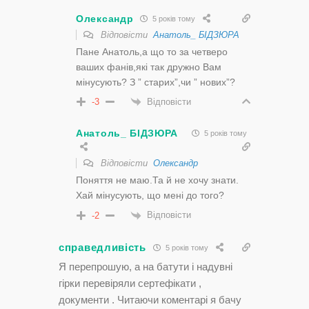
Олександр
5 років тому
Відповісти
Анатоль_ БІДЗЮРА
Пане Анатоль,а що то за четверо
ваших фанів,які так дружно Вам
мінусують? З ” старих”,чи ” нових”?
Відповісти
-3
Анатоль_ БІДЗЮРА
5 років тому
Відповісти
Олександр
Поняття не маю.Та й не хочу знати.
Хай мінусують, що мені до того?
Відповісти
-2
справедливість
5 років тому
Я перепрошую, а на батути і надувні
гірки перевіряли сертефікати ,
документи . Читаючи коментарі я бачу