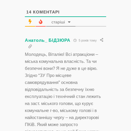
14
КОМЕНТАРІ
старіші
Анатоль_ БІДЗЮРА
5 років тому
Молодець, Віталію! Всі атракціони –
міська комунальна власність. Та чи
безпечні вони? Я не дуже в це вірю.
Згідно “ЗУ Про місцеве
самоврядування” основна
відповідальність за безпечну їхню
експлуатацію і технічний стан лежить
на заст. міського голови, що курує
комунальне г-во, міському голові і в
найостаннішу чергу – на директорові
ПКіВ. Який може запросто