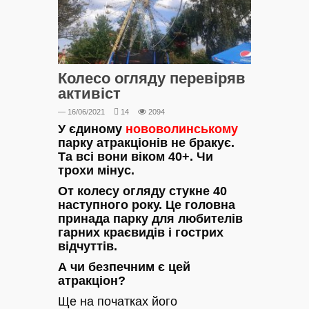
Колесо огляду перевіряв
активіст
— 16/06/2021
14
2094
У єдиному
нововолинському
парку атракціонів не бракує.
Та всі вони віком 40+. Чи
трохи мінус.
От колесу огляду стукне 40
наступного року. Це головна
принада парку для любителів
гарних краєвидів і гострих
відчуттів.
А чи безпечним є цей
атракціон?
Ще на початках його