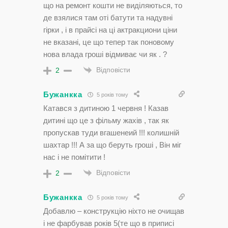
що на ремонт кошти не виділяються, то
де взялися там оті батути та надувні
гірки , і в прайсі на ці актракциони ціни
не вказані, це що тепер так поновому
нова влада гроші відмиває чи як . ?
Відповісти
2
Бужанкка
5 років тому
Катався з дитиною 1 червня ! Казав
дитині що це з фільму жахів , так як
пропускав туди вгашенеий !!! колишній
шахтар !!! А за що беруть гроші , Він міг
нас і не помітити !
Відповісти
2
Бужанкка
5 років тому
Добавлю – конструкцію ніхто не очищав
і не фарбував років 5(те що в приписі