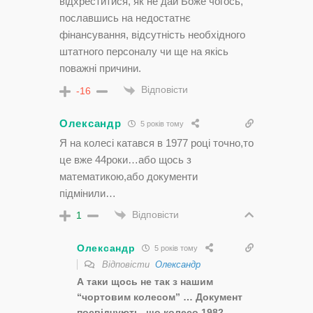
відхреститися, як не дай Боже чогось,
пославшись на недостатнє
фінансування, відсутність необхідного
штатного персоналу чи ще на якісь
поважні причини.
Відповісти
-16
Олександр
5 років тому
Я на колесі катався в 1977 році точно,то
це вже 44роки…або щось з
математикою,або документи
підмінили…
Відповісти
1
Олександр
5 років тому
Відповісти
Олександр
А таки щось не так з нашим
“чортовим колесом” … Документ
посвідчують, що колесо 1982