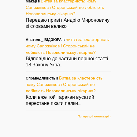
Битва за кластерність: чому
Макар
в
Сапожніков і Сторонський не лобіюють
Нововолинську лікарню?
Передаю привіт Андрію Мироновичу
зі словами велико
...
Битва за кластерність:
Анатоль_ БІДЗЮРА
в
чому Сапожніков і Сторонський не
лобіюють Нововолинську лікарню?
Відповідно до частини першої статті
18 Закону Укра
...
Битва за кластерність:
Справедливість
в
чому Сапожніков і Сторонський не
лобіюють Нововолинську лікарню?
Коли вже той таракан вусатий
перестане пхати палки
...
Попередні коментарі »