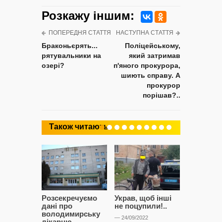
Розкажу iншим:
ПОПЕРЕДНЯ СТАТТЯ
НАСТУПНА СТАТТЯ
Браконьєрять...
Поліцейському,
рятувальники на
який затримав
озері?
п'яного прокурора,
шиють справу. А
прокурор
порішав?..
Також читають
Розсекречуємо
Украв, щоб інші
Битва за
дані про
не поцупили!..
кластерні
володимирську
чому Сап
— 24/09/2022
лікарню
і Сторон