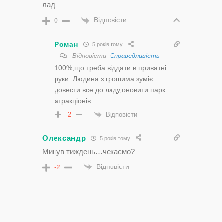
лад.
Відповісти
0
Роман
5 років тому
Відповісти
Справедливість
100%,що треба віддати в приватні
руки. Людина з грошима зуміє
довести все до ладу,оновити парк
атракціонів.
Відповісти
-2
Олександр
5 років тому
Минув тиждень…чекаємо?
Відповісти
-2