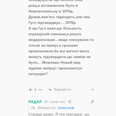
року,а встановлене було в
Нововолинську в 1976р.
Думав,пам’ять підводить,але пан
Гугл підтверджує… 1976р.
А ще Гугл каже,що більшість
атракціонів списана,а решта
модернізовані…якщо списували-то
тільки на папері,а грошики
привласнили,бо всі жителі міста
можуть підтвердити,що заміни не
було… Можливо Новий мер
підніме папірці і прокоментує
ситуацію?
.
Відповісти
1
РАДАР
5 років тому
Відповісти
Олександр
Справді цікаво. Я теж пригадую, що