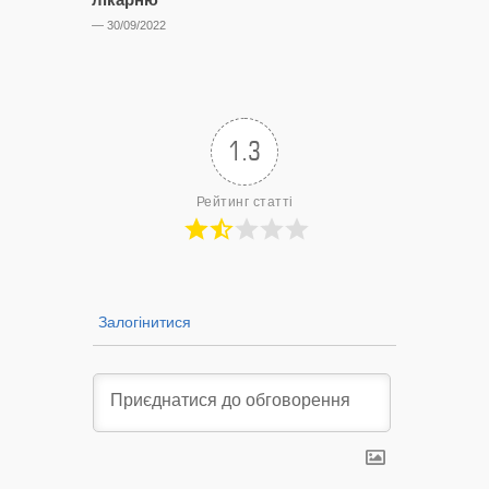
лобіюют
— 30/09/2022
Нововол
лікарню?
— 14/09/2022
1.3
Рейтинг статті
Залогінитися