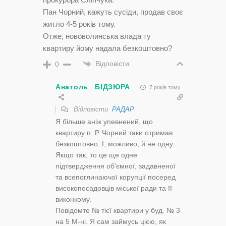
Пан Чорний, кажуть сусіди, продав своє
житло 4-5 років тому.
Отже, нововолинська влада ту
квартиру йому надала безкоштовно?
Відповісти
0
Анатоль_ БІДЗЮРА
7 років тому
Відповісти
РАДАР
Я більше аніж упевнений, що
квартиру п. Р. Чорний таки отримав
безкоштовно. І, можливо, й не одну.
Якщо так, то це ще одне
підтвердження об’ємної, задавненої
та всепоглинаючої корупції посеред
високопосадовців міської ради та її
виконкому.
Повідомте № тієї квартири у буд. № 3
на 5 М-ні. Я сам займусь цією, як