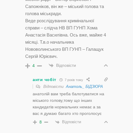
Сапожніков, він же – міський голова та
голова міськради.
Веде розслідування кримінальної
справи – слідча НВ ВП ГУНП Хома
Анастасія Василівна. Ось вже, майже 4
місяці. Т.в.о начальника
Нововолинського ВП ГУНП – Галащук
Сергій Юрієвич.
Відповісти
4
анти чобіт
7 років тому
Відповісти
Анатоль_ БІДЗЮРА
анатолій вам треба балотуватися на
міського голову,тому що інших
кандидатів нормальних немає а за
вас я думаю багато хто проголосує
Відповісти
8