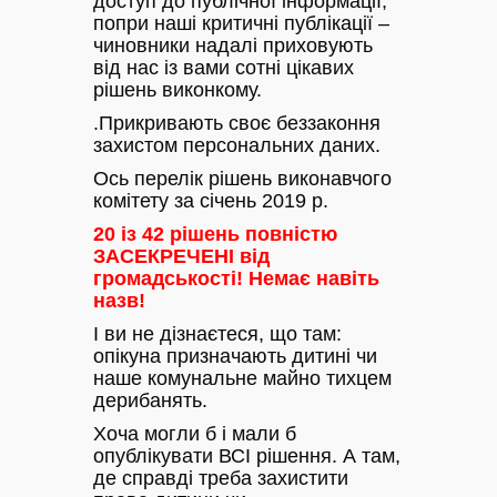
доступ до публічної інформації,
попри наші критичні публікації –
чиновники надалі приховують
від нас із вами сотні цікавих
рішень виконкому.
.Прикривають своє беззаконня
захистом персональних даних.
Ось перелік рішень виконавчого
комітету за січень 2019 р.
20 із 42 рішень повністю
ЗАСЕКРЕЧЕНІ від
громадськості! Немає навіть
назв!
І ви не дізнаєтеся, що там:
опікуна призначають дитині чи
наше комунальне майно тихцем
дерибанять.
Хоча могли б і мали б
опублікувати ВСІ рішення. А там,
де справді треба захистити