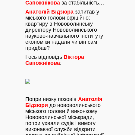
Сапожнікова
за стабільність…
Анатолій Бідзюра
запитав у
міського голови офіційно:
квартиру в Нововолинську
директору Нововолинського
науково-навчального інституту
економіки надали чи він сам
придбав?
І ось відповідь
Віктора
Сапожнікова
:
Попри низку позовів
Анатолія
Бідзюри
до нововолинського
міського голови й виконкому
Нововолинської міськради,
попри ухвали судів і вимогу
виконавчої служби відкрити