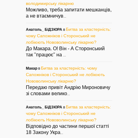
володимирську лікарню
Можливо, треба запитати мешканців,
а не втаємничув
...
Битва за кластерність:
Анатоль_ БІДЗЮРА
в
чому Сапожніков і Сторонський не
лобіюють Нововолинську лікарню?
До Макара. О! Він - А Сторонський
так "працює" на
...
Битва за кластерність: чому
Макар
в
Сапожніков і Сторонський не лобіюють
Нововолинську лікарню?
Передаю привіт Андрію Мироновичу
зі словами велико
...
Битва за кластерність:
Анатоль_ БІДЗЮРА
в
чому Сапожніков і Сторонський не
лобіюють Нововолинську лікарню?
Відповідно до частини першої статті
18 Закону Укра
...