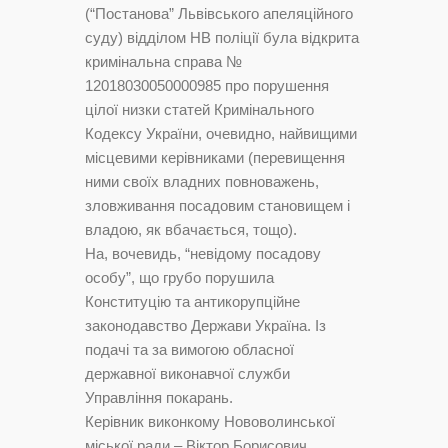
(“Постанова” Львівського апеляційного
суду) відділом НВ поліції була відкрита
кримінальна справа №
12018030050000985 про порушення
цілої низки статей Кримінального
Кодексу України, очевидно, найвищими
місцевими керівниками (перевищення
ними своїх владних повноважень,
зловживання посадовим становищем і
владою, як вбачається, тощо).
На, вочевидь, “невідому посадову
особу”, що грубо порушила
Конституцію та антикорупційне
законодавство Держави Україна. Із
подачі та за вимогою обласної
державної виконавчої служби
Управління покарань.
Керівник виконкому Нововолинської
міської ради – Віктор Борисович