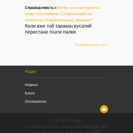
Битва за кластерність:
Справедливість
в
чому Сапожніков і Сторонський не
лобіюють Нововолинську лікарню?
Коли вже той таракан вусатий
перестане пхати палки
...
Попередні коментарі »
Радар
Новини
Блоги
Оголошення
© 2012-2016 “Радар”
Усі права застережено. Використання матеріалів сайту
дозволено виключно за попередньою згодою