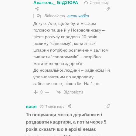
Анатоль_ БІДЗЮРА
7 років тому
Відповісти
анти чобіт
Дякую. Але, щоби бути міським
головою та ще й у Нововолинську –
після розгулу впродовж 20 років
режиму “сапогізму”, коли зі всіх
шпарин потрібно розпеченим залізом
випікати “сапоговчиків” – потрібно
мати молодече здоров’я.
До нормальної людини – радником чи
уповноваженим по кадровому
забезпеченню, пішов би. На 1 рік.
Відповісти
0
вася
7 років тому
То получаєця можна дерибанити і
роздавати квартири, а потім через 5
років сказати шо в архіві немає