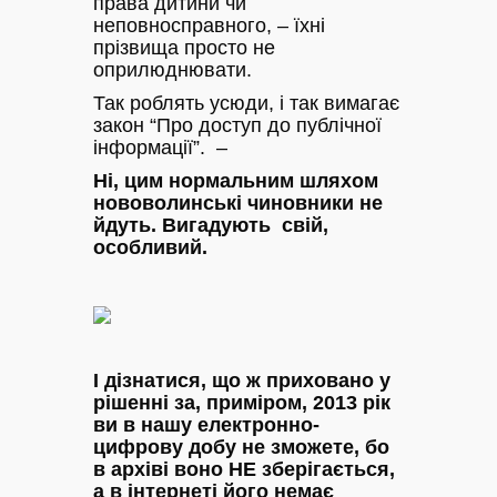
права дитини чи
неповносправного, – їхні
прізвища просто не
оприлюднювати.
Так роблять усюди, і так вимагає
закон “Про доступ до публічної
інформації”. –
Ні, цим нормальним шляхом
нововолинські чиновники не
йдуть. Вигадують свій,
особливий.
І дізнатися, що ж приховано у
рішенні за, приміром, 2013 рік
ви в нашу електронно-
цифрову добу не зможете, бо
в архіві воно НЕ зберігається,
а в інтернеті його немає