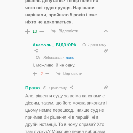
рішень депутатів? Тепер понятно
чого всі туди пруцця. Нарішали
нарішали, пройшло 5 років і вже
ніхто не докопається.
Відповісти
10
Анатоль_ БІДЗЮРА
7 років тому
Відповісти
вася
І, можливо, й не одну.
Відповісти
-2
Право
7 років тому
Але, рішення суду за всіма канонами є
дієвим, таким, що його можна виконати і
цьому немає перешкод. Інакше суд не
приймав би рішення ні в першій, ні в
другій інстанції. То в чому справа? Хто
там дуркує? Можливо перед виборами