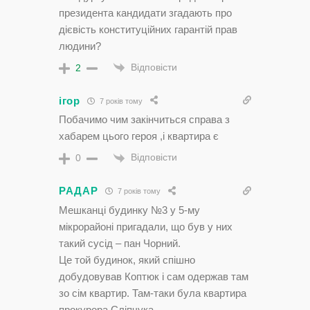
президента кандидати згадають про
дієвість конституційних гарантій прав
людини?
Відповісти
2
ігор
7 років тому
Побачимо чим закінчиться справа з
хабарем цього героя ,і квартира є
Відповісти
0
РАДАР
7 років тому
Мешканці будинку №3 у 5-му
мікрорайоні пригадали, що був у них
такий сусід – пан Чорний.
Це той будинок, який спішно
добудовував Коптюк і сам одержав там
зо сім квартир. Там-таки була квартира
прокурора Сліпчука.