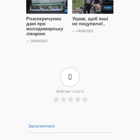
Розсекречуємо
Украв, щоб інші
Битва за
дані про
не поцупили!..
кластерні
володимирську
чому Сап
— 24/09/2022
лікарню
і Сторон
лобіюют
— 30/09/2022
Нововол
лікарню?
— 14/09/2022
0
Рейтинг статті
Залогінитися