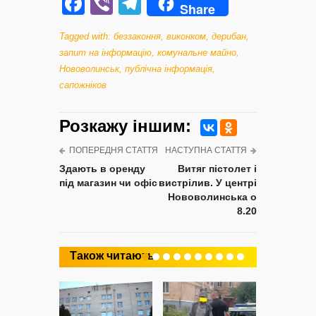
Facebook
Viber
Telegram
Share
Tagged with:
беззаконня
,
виконком
,
дерибан
,
запит на інформацію
,
комунальне майно
,
Нововолинськ
,
публічна інформація
,
сапожніков
Розкажу iншим:
ПОПЕРЕДНЯ СТАТТЯ
НАСТУПНА СТАТТЯ
Здають в оренду
Витяг пістолет і
під магазин чи офіс
вистрілив. У центрі
Нововолинська о
8.20
Також читають