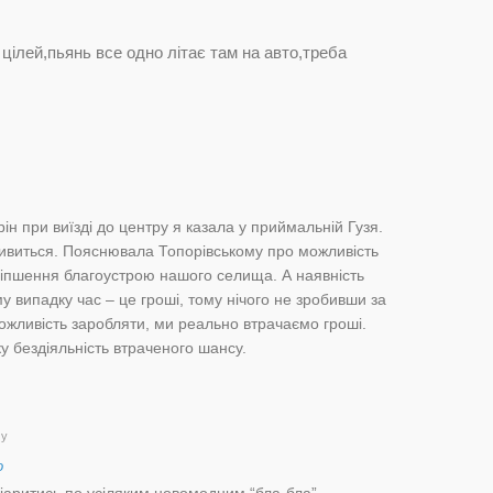
цілей,пьянь все одно літає там на авто,треба
ін при виїзді до центру я казала у приймальній Гузя.
 дивиться. Пояснювала Топорівському про можливість
ліпшення благоустрою нашого селища. А наявність
 випадку час – це гроші, тому нічого не зробивши за
ожливість заробляти, ми реально втрачаємо гроші.
у бездіяльність втраченого шансу.
му
о
піаритись по усіляким новомодним “бла-бла”