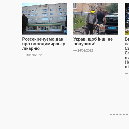
Розсекречуємо дані
Украв, щоб інші не
Б
про володимирську
поцупили!..
к
лікарню
С
— 24/09/2022
С
— 30/09/2022
л
Н
л
— 