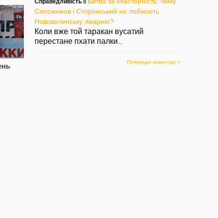
Битва за кластерність: чому
Справедливість
в
Сапожніков і Сторонський не лобіюють
Нововолинську лікарню?
Коли вже той таракан вусатий
перестане пхати палки
...
Попередні коментарі »
ень
Цупив породу, знову
Сапожнікова
СВ
попався. Знову
звільнили.
Па
Паша, знову Лисий?
Сторонському
см
підготуватись?
і 
— 05/08/2022
— 02/08/2022
— 2