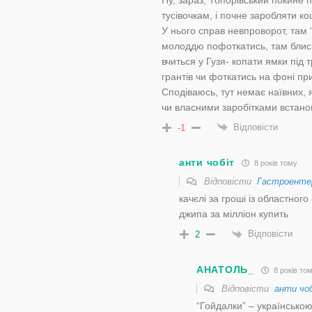
тусівочкам, і почне заробляти к
У нього справ невпроворот, там “
молоддю пофоткатись, там блис
вчиться у Гузя- копати ямки під 
грантів чи фоткатись на фоні пр
Сподіваюсь, тут немає наївних, як
чи власними заробітками встанов
Відповісти
-1
анти чобіт
8 років тому
Відповісти
Гастроенте
качєлі за гроші із областного
джипа за мілліон купить
Відповісти
2
АНАТОЛЬ_
8 років то
Відповісти
анти чо
“Гойдалки” – українською,