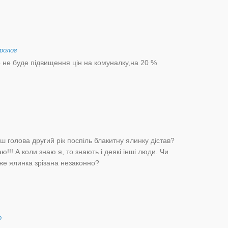
ролог
 не буде підвищення цін на комуналку,на 20 %
ш голова другий рік поспіль блакитну ялинку дістав?
!!! А коли знаю я, то знають і деякі інші люди. Чи
е ялинка зрізана незаконно?
о