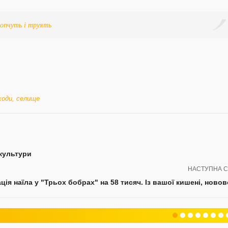
топчуть і труять
ходи
,
селище
 культури
НАСТУПНА С
ція наїла у "Трьох бобрах" на 58 тисяч. Із вашої кишені, ново