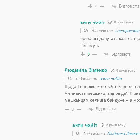
Відповісти
0
анти чобіт
8 років тому
Відповісти
Гастроенте
брехливі депутати казали що
піднімуть
Відповісти
3
Людмила Зіменко
8 років тому
Відповісти
анти чобіт
Щодо Топорівського. От цікаво де на
Чи знають мешканці відповідь? Я знаю
мешканцям селища байдуже – а мож
Відповісти
0
анти чобіт
8 років тому
Відповісти
Людмила Зіменк