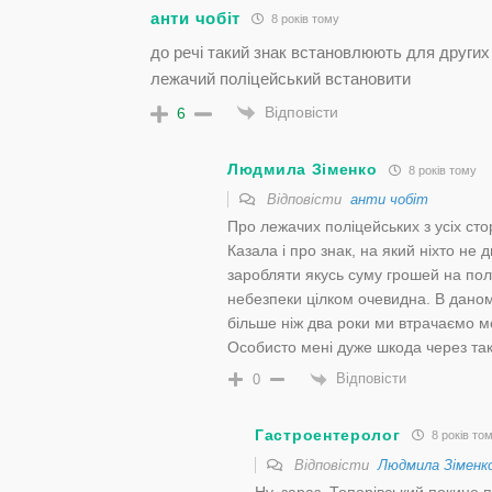
анти чобіт
8 років тому
до речі такий знак встановлюють для других 
лежачий поліцейський встановити
Відповісти
6
Людмила Зіменко
8 років тому
Відповісти
анти чобіт
Про лежачих поліцейських з усіх стор
Казала і про знак, на який ніхто не
заробляти якусь суму грошей на по
небезпеки цілком очевидна. В даному
більше ніж два роки ми втрачаємо м
Особисто мені дуже шкода через так
Відповісти
0
Гастроентеролог
8 років то
Відповісти
Людмила Зіменк
Ну, зараз, Топорівський покине 