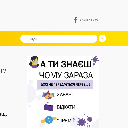
Архів сайту
н?
я
ад,