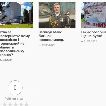
итва за
Загинув Макс
Таких оголош
ластерність: чому
Багнюк,
іще не було!
апожніков і
нововолинець
— 11/08/2022
торонський не
— 12/08/2022
обіюють
ововолинську
ікарню?
14/09/2022
0
Рейтинг статті