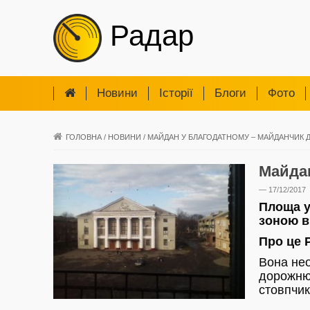
Радар
Новини
Iсторії
Блоги
Фото
ГОЛОВНА
/
НОВИНИ
/
МАЙДАН У БЛАГОДАТНОМУ – МАЙДАНЧИК 
Майда
— 17/12/2017
Площа у
зоною в
Про це
Вона не
дорожню 
стовпчик