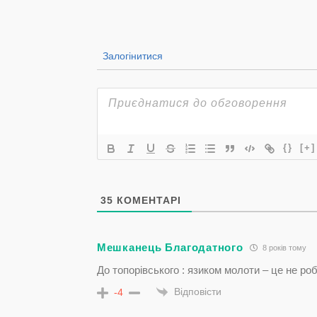
Залогінитися
{}
[+]
35
КОМЕНТАРІ
Мешканець Благодатного
8 років тому
До топорівського : язиком молоти – це не р
Відповісти
-4