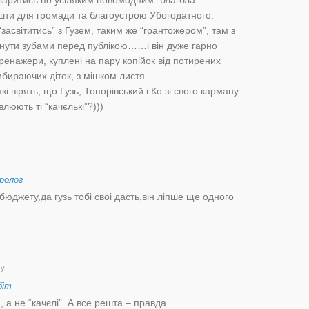
ошти для громади та благоустрою Убогодатного.
засвітитись” з Гузем, таким же “грантожером”, там з
нути зубами перед публікою……і він дуже гарно
тренажери, куплені на пару копійок від потирених
ибираючих діток, з мішком листя.
і вірять, що Гузь, Топорівський і Ко зі свого карману
люють ті “качєлькі”?)))
ролог
 бюджету,да гузь тобі своі дасть,він ліпше ще одного
му
біт
 а не “качєлі”. А все решта – правда.