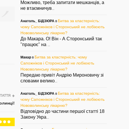
Можливо, треба запитати мешканців, а
не втаємничув
...
Битва за кластерність:
Анатоль_ БІДЗЮРА
в
чому Сапожніков і Сторонський не лобіюють
Нововолинську лікарню?
До Макара. О! Він - А Сторонський так
"працює" на
...
Битва за кластерність: чому
Макар
в
Сапожніков і Сторонський не лобіюють
Нововолинську лікарню?
Передаю привіт Андрію Мироновичу зі
словами велико
...
Битва за кластерність:
Анатоль_ БІДЗЮРА
в
ТАТТЯ
чому Сапожніков і Сторонський не лобіюють
волинці!
Нововолинську лікарню?
Відповідно до частини першої статті 18
Закону Укра
...