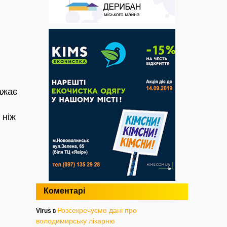
ажає
 ніж
Коментарі
Розсекречуємо дані про
Virus
в
володимирську лікарню