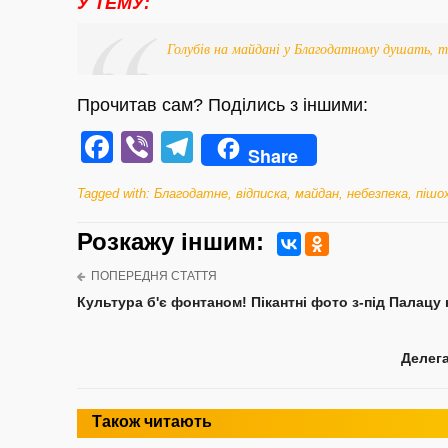
У ТЕМУ:
Голубів на майдані у Благодатному душать, 
Прочитав сам? Поділись з іншими:
Facebook
Viber
Telegram
Share
Tagged with:
Благодатне
,
відписка
,
майдан
,
небезпека
,
пішо
Розкажу iншим:
ПОПЕРЕДНЯ СТАТТЯ
Культура б'є фонтаном! Пікантні фото з-під Палацу
Делега
Також читають