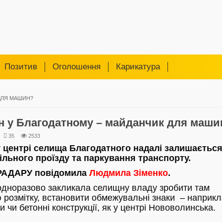
Позитив
Оголошення
Карикатура
ДЛЯ МАШИН?
н у Благодатному – майданчик для маши
35
2533
 центрі селища Благодатного надалі залишаєтьс
ільного проїзду та паркування транспорту.
 РАДАРУ повідомила
Людмила Зіменко
.
одноразово закликала селищну владу зробити там
розмітку, встановити обмежувальні знаки – наприкл
и чи бетонні конструкції, як у центрі Нововолинська.