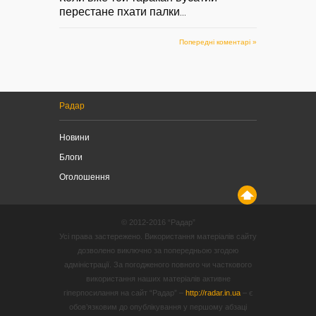
перестане пхати палки
...
Попередні коментарі »
Радар
Новини
Блоги
Оголошення
© 2012-2016 “Радар”
Усі права застережено. Використання матеріалів сайту
дозволено виключно за попередньою згодою
адміністрації. За погодженого повного чи часткового
використання наших матеріалів активне
гіперпосилання на сайт “Радар” –
http://radar.in.ua
– є
обов’язковим до опублікування у першому абзаці