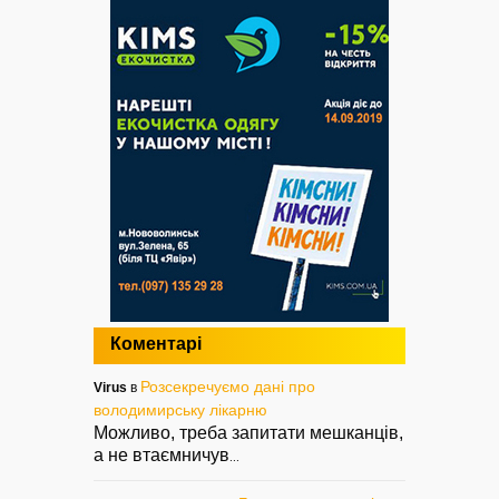
Коментарі
Розсекречуємо дані про
Virus
в
володимирську лікарню
Можливо, треба запитати мешканців,
а не втаємничув
...