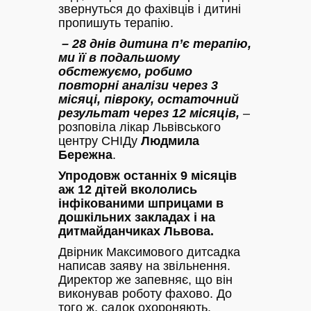
звернуться до фахівців і дитині
пропишуть терапію.
– 28 днів дитина п’є терапію,
ми її в подальшому
обстежуємо, робимо
повторні аналізи через 3
місяці, півроку, остаточний
результат через 12 місяців,
–
розповіла лікар Львівського
центру СНІДу
Людмила
Бережна
.
Упродовж останніх 9 місяців
аж 12 дітей вкололись
інфікованими шприцами в
дошкільних закладах і на
дитмайданчиках Львова.
Двірник Максимового дитсадка
написав заяву на звільнення.
Директор же запевняє, що він
виконував роботу фахово. До
того ж, садок охороняють.