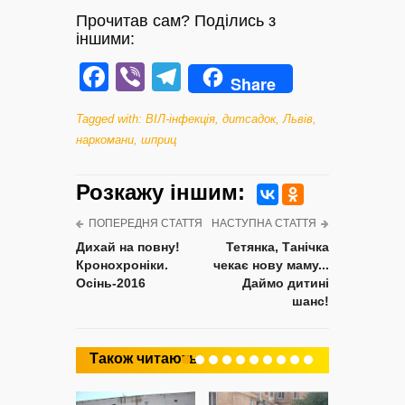
Прочитав сам? Поділись з
іншими:
Facebook
Viber
Telegram
Share
Tagged with:
ВІЛ-інфекція
,
дитсадок
,
Львів
,
наркомани
,
шприц
Розкажу iншим:
ПОПЕРЕДНЯ СТАТТЯ
НАСТУПНА СТАТТЯ
Дихай на повну!
Тетянка, Танічка
Кронохроніки.
чекає нову маму...
Осінь-2016
Даймо дитині
шанс!
Також читають