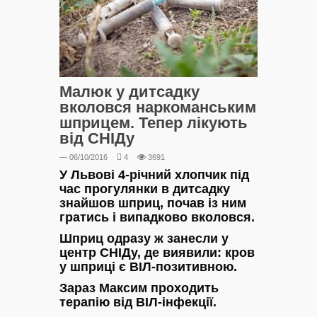
Малюк у дитсадку
вколовся наркоманським
шприцем. Тепер лікують
від СНІДу
— 06/10/2016
4
3691
У Львові 4-річний хлопчик під
час прогулянки в дитсадку
знайшов шприц, почав із ним
гратись і випадково вколовся.
Шприц одразу ж занесли у
центр СНІДу, де виявили: кров
у шприці є ВІЛ-позитивною.
Зараз Максим проходить
терапію від ВІЛ-інфекції.