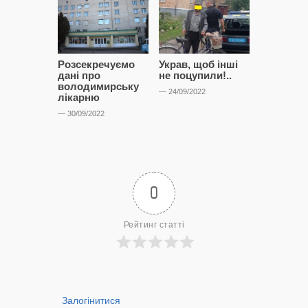
Розсекречуємо
Украв, щоб інші
Битва за
дані про
не поцупили!..
кластерні
володимирську
чому Сап
— 24/09/2022
лікарню
і Сторон
лобіюют
— 30/09/2022
Нововол
лікарню?
— 14/09/2022
0
Рейтинг статті
Залогінитися