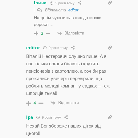
Ірина
9 років тому
Відповісти
editor
Нащо їм чухатись-в них дітки вже
дорослі…
Відповісти
3
editor
9 років тому
Віталій Нестерович слушно пише: А в
нас тільки органи бігають і крутять
пенсіонерів з картоплею, а хоч би раз
проіхались увечері і перевірили, що
роблять молоді компаніі у садках – теж
шприців тьма!!
Відповісти
4
Іра
9 років тому
Нехай Бог збереже наших діток від
цього!!