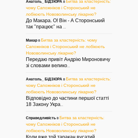
Битва за кластерність:
Анатоль_ БІДЗЮРА
в
чому Сапожніков і Сторонський не
лобіюють Нововолинську лікарню?
До Макара. О! Він - А Сторонський
так "працює" на
...
Битва за кластерність: чому
Макар
в
Сапожніков і Сторонський не лобіюють
Нововолинську лікарню?
Передаю привіт Андрію Мироновичу
зі словами велико
...
Битва за кластерність:
Анатоль_ БІДЗЮРА
в
чому Сапожніков і Сторонський не
лобіюють Нововолинську лікарню?
Відповідно до частини першої статті
18 Закону Укра
...
Битва за кластерність:
Справедливість
в
чому Сапожніков і Сторонський не
лобіюють Нововолинську лікарню?
Коли вже той таракан вусатий