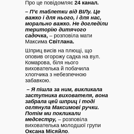
Про це повідомляє
24 канал.
– П’є таблетки від ВІЛу. Це
важко і для нього, і для нас,
морально важко. Не догледіли
територію дитячого
садочка
,
– розповіла мати
Максима
Світлана.
Шприц висів на плющі, що
оповив огорожу садка на вул.
Комарова, біля нього
вихователька й побачила
хлопчика з небезпечною
забавкою.
– Я пішла за ним, викликала
заступника вихователя, вона
забрала цей шприц і тоді
оглянула Максимові ручки.
Потім ми покликали
медсестру,
– розповіла
вихователька молодшої групи
Оксана Місяйло
.