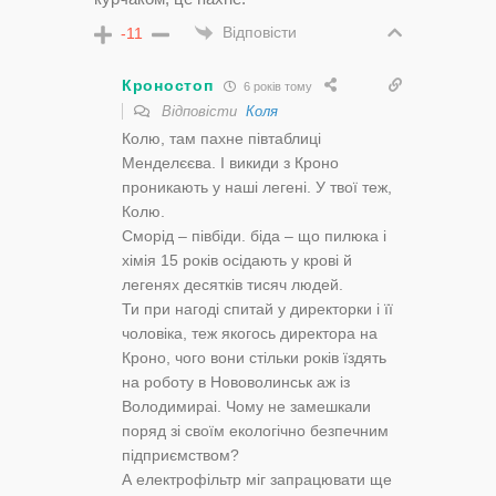
Відповісти
-11
Кроностоп
6 років тому
Відповісти
Коля
Колю, там пахне півтаблиці
Менделєєва. І викиди з Кроно
проникають у наші легені. У твої теж,
Колю.
Сморід – півбіди. біда – що пилюка і
хімія 15 років осідають у крові й
легенях десятків тисяч людей.
Ти при нагоді спитай у директорки і її
чоловіка, теж якогось директора на
Кроно, чого вони стільки років їздять
на роботу в Нововолинськ аж із
Володимираі. Чому не замешкали
поряд зі своїм екологічно безпечним
підприємством?
А електрофільтр міг запрацювати ще