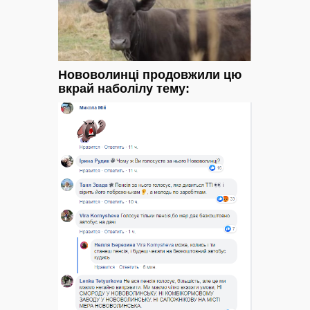
Нововолинці продовжили цю
вкрай наболілу тему: