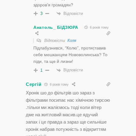
здоров’я громадян?
Відповісти
3
Анатоль_ БІДЗЮРА
6 років тому
Відповісти
Коля
Підлабузнився, “Колю”, протиставив
себе мешканцям Нововолинська? То
піди, та ще й лизни!
Відповісти
1
Сергій
6 років тому
Хронік шо до фільтрів шо зараз з
фільтрами посипає нас хімічною тирсою
.тільки ми жаліємось тоді коли вітер
дме на житловий масив.це ядучий
запах і це правда а зараз ще сильніше
хронік набрав потужність з відкриттям