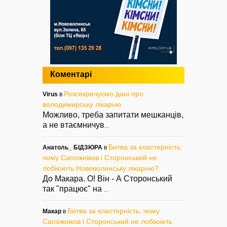
Коментарі
Розсекречуємо дані про
Virus
в
володимирську лікарню
Можливо, треба запитати мешканців,
а не втаємничув
...
Битва за кластерність:
Анатоль_ БІДЗЮРА
в
чому Сапожніков і Сторонський не
лобіюють Нововолинську лікарню?
До Макара. О! Він - А Сторонський
так "працює" на
...
Битва за кластерність: чому
Макар
в
Сапожніков і Сторонський не лобіюють