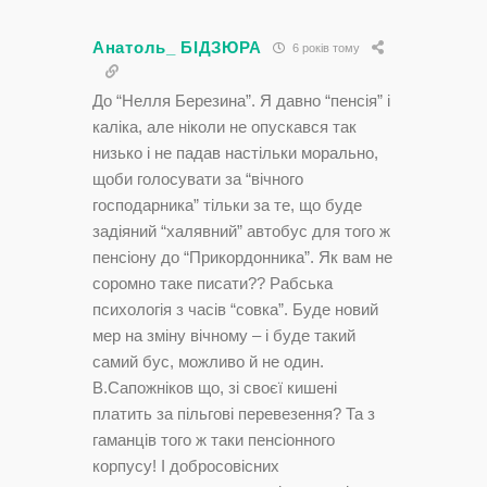
Анатоль_ БІДЗЮРА
6 років тому
До “Нелля Березина”. Я давно “пенсія” і
каліка, але ніколи не опускався так
низько і не падав настільки морально,
щоби голосувати за “вічного
господарника” тільки за те, що буде
задіяний “халявний” автобус для того ж
пенсіону до “Прикордонника”. Як вам не
соромно таке писати?? Рабська
психологія з часів “совка”. Буде новий
мер на зміну вічному – і буде такий
самий бус, можливо й не один.
В.Сапожніков що, зі своєї кишені
платить за пільгові перевезення? Та з
гаманців того ж таки пенсіонного
корпусу! І добросовісних