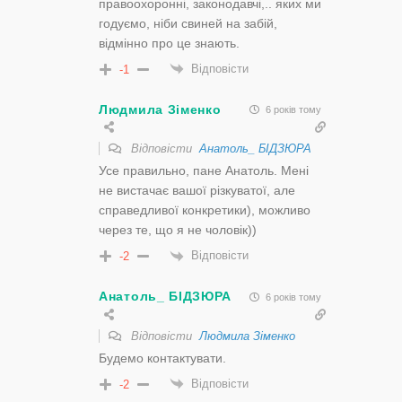
правоохоронні, законодавчі,.. яких ми
годуємо, ніби свиней на забій,
відмінно про це знають.
Відповісти
-1
Людмила Зіменко
6 років тому
Відповісти
Анатоль_ БІДЗЮРА
Усе правильно, пане Анатоль. Мені
не вистачає вашої різкуватої, але
справедливої конкретики), можливо
через те, що я не чоловік))
Відповісти
-2
Анатоль_ БІДЗЮРА
6 років тому
Відповісти
Людмила Зіменко
Будемо контактувати.
Відповісти
-2