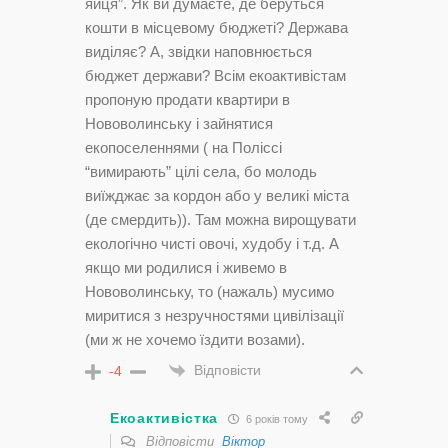
яйця”. Як ви думаєте, де беруться
кошти в місцевому бюджеті? Держава
виділяє? А, звідки наповнюється
бюджет держави? Всім екоактивістам
пропоную продати квартири в
Нововолинську і зайнятися
екопоселеннями ( на Поліссі
“вимирають” цілі села, бо молодь
виїжджає за кордон або у великі міста
(де смердить)). Там можна вирощувати
екологічно чисті овочі, худобу і т.д. А
якщо ми родилися і живемо в
Нововолинську, то (нажаль) мусимо
миритися з незручностями цивілізації
(ми ж не хочемо їздити возами).
Відповісти
-4
Екоактивістка
6 років тому
Відповісти
Віктор