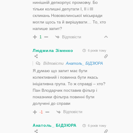
нинішній депкорпус промовчу. Бо
тільки колишні депутати І, ІІ і ІІІ
скликань Нововолинської міськради
могли щось та й вирішувати… То, хто
напише запит?
Відповісти
1
Людмила Зіменко
6 років тому
Відповісти
Анатоль_ БІДЗЮРА
Я думаю що запит має бути
колективний і повинна бути якась
ініціативна група. То ж справді – хто?
Пан Влодарчик поставив фільтр і
показники фільтра повинні бути
долучені до справи
Відповісти
-1
Анатоль_ БІДЗЮРА
6 років тому