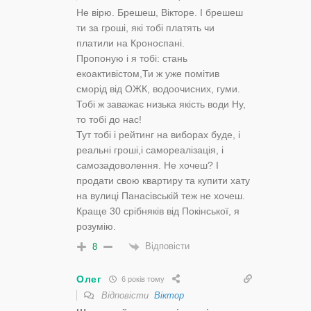
Не вірю. Брешеш, Вікторе. І брешеш
ти за гроші, які тобі платять чи
платили на Кроноспані.
Пропоную і я тобі: стань
екоактивістом,Ти ж уже помітив
сморід від ОЖК, водоочисних, гуми.
Тобі ж заважає низька якість води Ну,
то тобі до нас!
Тут тобі і рейтинг на виборах буде, і
реальні гроші,і самореалізація, і
самозадоволення. Не хочеш? І
продати свою квартиру та купити хату
на вулиці Панасівській теж не хочеш.
Краще 30 срібняків від Покінської, я
розумію.
Відповісти
8
Олег
6 років тому
Відповісти
Віктор