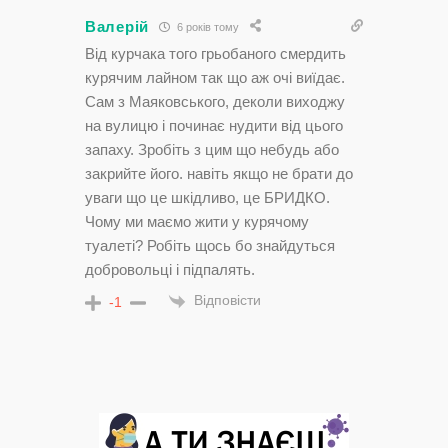
Валерій
6 років тому
Від курчака того грьобаного смердить
курячим лайном так що аж очі виїдає.
Сам з Маяковського, деколи виходжу
на вулицю і починає нудити від цього
запаху. Зробіть з цим що небудь або
закрийте його. навіть якщо не брати до
уваги що це шкідливо, це БРИДКО.
Чому ми маємо жити у курячому
туалеті? Робіть щось бо знайдуться
добровольці і підпалять.
Відповісти
-1