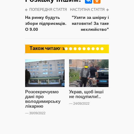
ПОПЕРЕДНЯ СТАТТЯ
НАСТУПНА СТАТТЯ
На ринку будуть
"Узяти за шкірку і
збори підприємців.
натовкти! За таке
О 9.00
нехлюйство"
Також читають
Розсекречуємо
Украв, щоб інші
Битва за
дані про
не поцупили!..
кластерні
володимирську
чому Сап
— 24/09/2022
лікарню
і Сторон
лобіюют
— 30/09/2022
Нововол
лікарню?
— 14/09/2022