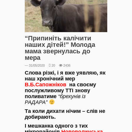
“Припиніть калічити
наших дітей!” Молода
мама звернулась до
мера
— 31/05/2020
20
2436
Слова різкі, і я вже уявляю, як
наш хронічний мер
В.Б.Сапожніков
на своєму
послужливому ТТІ знову
поливатиме
“брехунів із
РАДАРА”
Та коли дихати нічим – слів не
добирають.
І мешканка одного з тих
мікрорайонів
Нововолинська
,