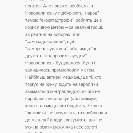
негатив. Але повірте, особи, які в
Нововолинську підбурюють “народ”
темою “екокатастрофи”, роблять це з
корисливою метою – за реальні гроші,
за рейтинг на виборах, для
“самозадоволення”, щоб
“самореалізуватися”, або, якщо “не
дружать зі здоровим глуздом”.
Нововолинськ будувалося, було і
залишилось промисловим містом.
Найбільш активні мешканці це ті, хто
торгує на ринку, їздить на заробітки
займається контрабандою, нічого не
виробляє і несплачує (або мінімум)
коштів до місцевого бюджету. Якщо ці
“активісти” не розуміють, то прийшовши
до місцевої влади зрозуміють, що “не
можна різати курку, яка несе золоті