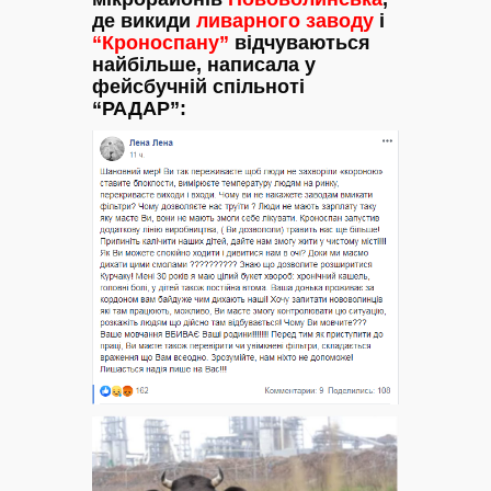
де викиди
ливарного заводу
і
“Кроноспану”
відчуваються
найбільше, написала у
фейсбучній спільноті
“РАДАР”: