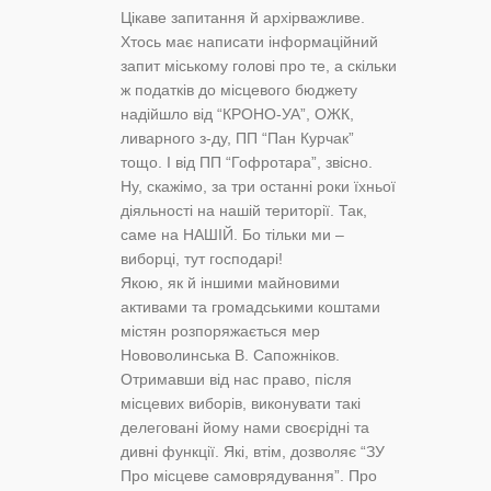
Цікаве запитання й архірважливе.
Хтось має написати інформаційний
запит міському голові про те, а скільки
ж податків до місцевого бюджету
надійшло від “КРОНО-УА”, ОЖК,
ливарного з-ду, ПП “Пан Курчак”
тощо. І від ПП “Гофротара”, звісно.
Ну, скажімо, за три останні роки їхньої
діяльності на нашій території. Так,
саме на НАШІЙ. Бо тільки ми –
виборці, тут господарі!
Якою, як й іншими майновими
активами та громадськими коштами
містян розпоряжається мер
Нововолинська В. Сапожніков.
Отримавши від нас право, після
місцевих виборів, виконувати такі
делеговані йому нами своєрідні та
дивні функції. Які, втім, дозволяє “ЗУ
Про місцеве самоврядування”. Про