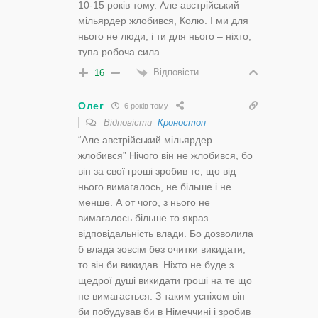
10-15 років тому. Але австрійський
мільярдер жлобився, Колю. І ми для
нього не люди, і ти для нього – ніхто,
тупа робоча сила.
Відповісти
16
Олег
6 років тому
Відповісти
Кроностоп
“Але австрійський мільярдер
жлобився” Нічого він не жлобився, бо
він за свої гроші зробив те, що від
нього вимагалось, не більше і не
менше. А от чого, з нього не
вимагалось більше то якраз
відповідальність влади. Бо дозволила
б влада зовсім без очитки викидати,
то він би викидав. Ніхто не буде з
щедрої душі викидати гроші на те що
не вимагається. З таким успіхом він
би побудував би в Німеччині і зробив