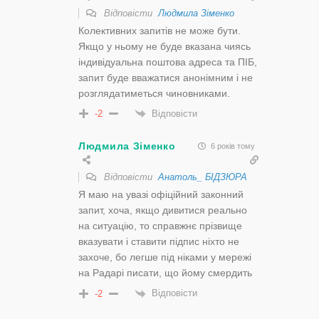
Відповісти
Людмила Зіменко
Колективних запитів не може бути.
Якщо у ньому не буде вказана чиясь
індивідуальна поштова адреса та ПІБ,
запит буде вважатися анонімним і не
розглядатиметься чиновниками.
Відповісти
-2
Людмила Зіменко
6 років тому
Відповісти
Анатоль_ БІДЗЮРА
Я маю на увазі офіційний законний
запит, хоча, якщо дивитися реально
на ситуацію, то справжнє прізвище
вказувати і ставити підпис ніхто не
захоче, бо легше під ніками у мережі
на Радарі писати, що йому смердить
Відповісти
-2