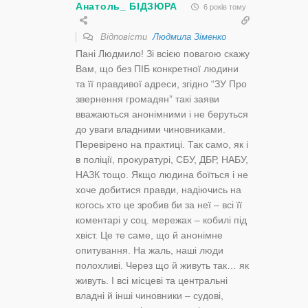
Анатоль_ БІДЗЮРА
6 років тому
Відповісти
Людмила Зіменко
Пані Людмило! Зі всією повагою скажу
Вам, що без ПІБ конкретної людини
та її правдивої адреси, згідно “ЗУ Про
звернення громадян” такі заяви
вважаються анонімними і не беруться
до уваги владними чиновниками.
Перевірено на практиці. Так само, як і
в поліції, прокуратурі, СБУ, ДБР, НАБУ,
НАЗК тощо. Якщо людина боїться і не
хоче добитися правди, надіючись на
когось хто це зробив би за неї – всі її
коментарі у соц. мережах – кобилі під
хвіст. Це те саме, що й анонімне
опитування. На жаль, наші люди
полохливі. Через що й живуть так… як
живуть. І всі місцеві та центральні
владні й інші чиновники – судові,