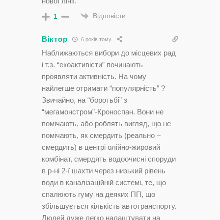
нової лінії.
Відповісти
1
Віктор
6 років тому
Наближаються вибори до місцевих рад
і т.з. “екоактивісти” починають
проявляти активність. На чому
найлегше отримати “популярність” ?
Звичайно, на “боротьбі” з
“мегамонстром”-Кроноспан. Вони не
помічають, або роблять вигляд, що не
помічають, як смердить (реально –
смердить) в центрі олійно-жировий
комбінат, смердять водоочисні споруди
в р-ні 2-ї шахти через низький рівень
води в каналізаційній системі, те, що
спалюють гуму на деяких ПП, що
збільшується кількість автотранспорту.
Людей дуже легко налаштувати на