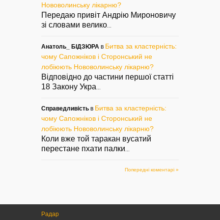
Нововолинську лікарню?
Передаю привіт Андрію Мироновичу
зі словами велико
...
Битва за кластерність:
Анатоль_ БІДЗЮРА
в
чому Сапожніков і Сторонський не
лобіюють Нововолинську лікарню?
Відповідно до частини першої статті
18 Закону Укра
...
Битва за кластерність:
Справедливість
в
чому Сапожніков і Сторонський не
лобіюють Нововолинську лікарню?
Коли вже той таракан вусатий
перестане пхати палки
...
Попередні коментарі »
Радар