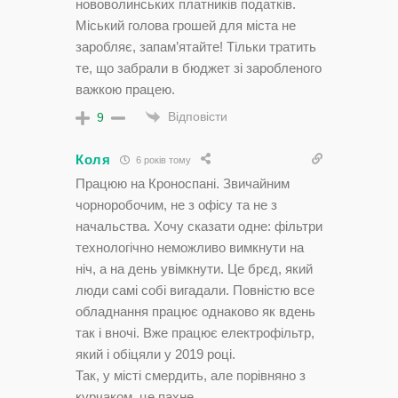
нововолинських платників податків.
Міський голова грошей для міста не
заробляє, запам’ятайте! Тільки тратить
те, що забрали в бюджет зі заробленого
важкою працею.
Відповісти
9
Коля
6 років тому
Працюю на Кроноспані. Звичайним
чорноробочим, не з офісу та не з
начальства. Хочу сказати одне: фільтри
технологічно неможливо вимкнути на
ніч, а на день увімкнути. Це брєд, який
люди самі собі вигадали. Повністю все
обладнання працює однаково як вдень
так і вночі. Вже працює електрофільтр,
який і обіцяли у 2019 році.
Так, у місті смердить, але порівняно з
курчаком, це пахне.