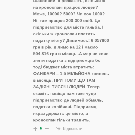
Шановний, а розкажіть, скільки ж
на кроноспані працює людей?
Може, 10000? 5000? Чи хоч 1000?
Ні, там працює 200-300 осіб. Це
підприємство для міста ганьба. І
скільки ж кроноспан платить
податку місту? Дивимось: 6 057800
грн в рік, ділимо на 12 і маємо
504 816 грн в місяць .А мер не хоче
зняти податки з підприємців бо
тоді бюджет міста втратить:
ФАНФАРИ – 1.5 МІЛЬЙОНА гривень
в місяць. ПРИ ТОМУ ЩО ТАМ
ЗАДІЯНІ ТИСЯЧІ ЛЮДЕЙ. Тепер
скажіть навіщо нам таке чудо
підприємство де людей обмаль,
податки копійчані. Підприємці
якраз держать це місто, а
кроноспан тільки травить.
Відповісти
5