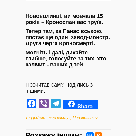
Нововолинці, ви мовчали 15
років – Кроноспан вас труїв.
Тепер там, за Панасівською,
постає ще один завод-монстр.
Друга черга Кроносмерті.
Мовчіть і далі, дихайте
глибше, голосуйте за тих, хто
калічить ваших дітей…
Прочитав сам? Поділись з
іншими:
Facebook
Viber
Telegram
Share
Tagged with:
мер кришує
,
Нововолинськ
Розкажу iншим: