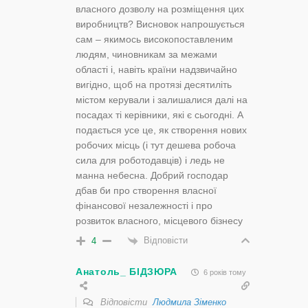
власного дозволу на розміщення цих
виробництв? Висновок напрошується
сам – якимось високопоставленим
людям, чиновникам за межами
області і, навіть країни надзвичайно
вигідно, щоб на протязі десятиліть
містом керували і залишалися далі на
посадах ті керівники, які є сьогодні. А
подається усе це, як створення нових
робочих місць (і тут дешева робоча
сила для роботодавців) і ледь не
манна небесна. Добрий господар
дбав би про створення власної
фінансової незалежності і про
розвиток власного, місцевого бізнесу
Відповісти
4
Анатоль_ БІДЗЮРА
6 років тому
Відповісти
Людмила Зіменко