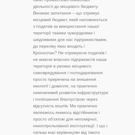
діяльності до місцевого бюджету.
Виникає запитання – що отримує
місцевий бюджет, який наповнюється
з податків за використання нашої
території такими чужорідними і
шкідливими для нас підприємствами,
до переліку яких входить і
Кроноспан? Не отримуючи податків і
не маючи власних підприємств наша
територія в умовах місцевого
самоврядування і господарювання
просто приречена на знишення
екології і довкілля, на практично
неможливий розвиток інфраструктури
і поліпшення благоустрою через
відсутність коштів. Ми практично
являємось якимось відстійником і
просто об’єктом для непомірної,
неконтрольованої експлуатації. І що і
скільки має керівництво від такого