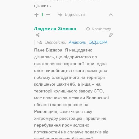
цікавить.
Відповісти
1
Людмила Зіменко
6 років тому
Відповісти
Анатоль_ БІДЗЮРА
Пане Бідзюра. Я нещодавно
дізналась, що підприємство по
виготовленню картонної тари, одна
філія виробництва якого розміщена
поблизу Благодатного на території
колишньої шахти #6, а інша – на
території колишнього заводу СТО,
має власника за межами Волинської
області і зареєстроване на
Рівненщині, саме через таку
хитромудру реєстрацію і практичне
перебування промислових
потужностей не сплачує податків від
своєї промислово-бізнесової