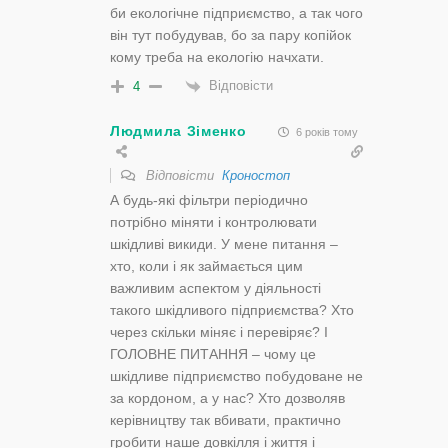
би екологічне підприємство, а так чого
він тут побудував, бо за пару копійок
кому треба на екологію начхати.
Відповісти
4
Людмила Зіменко
6 років тому
Відповісти
Кроностоп
А будь-які фільтри періодично
потрібно міняти і контролювати
шкідливі викиди. У мене питання –
хто, коли і як займається цим
важливим аспектом у діяльності
такого шкідливого підприємства? Хто
через скільки міняє і перевіряє? І
ГОЛОВНЕ ПИТАННЯ – чому це
шкідливе підприємство побудоване не
за кордоном, а у нас? Хто дозволяв
керівництву так вбивати, практично
гробити наше довкілля і життя і