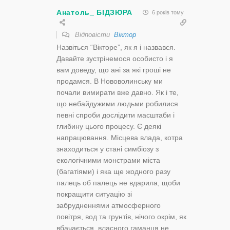
Анатоль_ БІДЗЮРА
6 років тому
Відповісти
Віктор
Назвіться “Вікторе”, як я і назвався.
Давайте зустрінемося особисто і я
вам доведу, що ані за які гроші не
продамся. В Нововолинську ми
почали вимирати вже давно. Як і те,
що небайдужими людьми робилися
певні спроби дослідити масштаби і
глибину цього процесу. Є деякі
напрацювання. Місцева влада, котра
знаходиться у стані симбіозу з
екологічними монстрами міста
(багатіями) і яка ще жодного разу
палець об палець не вдарила, щоби
покращити ситуацію зі
забрудненнями атмосферного
повітря, вод та грунтів, нічого окрім, як
вбачається, власного гаманця не