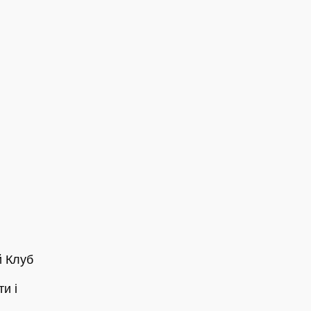
й Клуб
и і