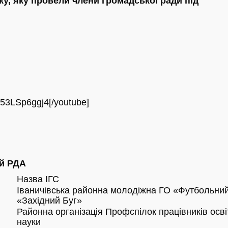
тку, яку провели члени громадської ради під
53LSp6ggj4[/youtube]
ій РДА
Назва ІГС
Іваничівська районна молодіжна ГО «Футбольни
«Західний Буг»
Районна організація Профспілок працівників освіт
науки