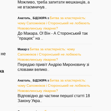
Можливо, треба запитати мешканців, а
не втаємничув
...
Битва за кластерність:
Анатоль_ БІДЗЮРА
в
чому Сапожніков і Сторонський не лобіюють
Нововолинську лікарню?
До Макара. О! Він - А Сторонський так
"працює" на
...
Битва за кластерність: чому
Макар
в
 не
Сапожніков і Сторонський не лобіюють
Нововолинську лікарню?
Передаю привіт Андрію Мироновичу зі
словами велико
ка
...
Битва за кластерність:
Анатоль_ БІДЗЮРА
в
чому Сапожніков і Сторонський не лобіюють
Нововолинську лікарню?
Відповідно до частини першої статті 18
Закону Укра
...