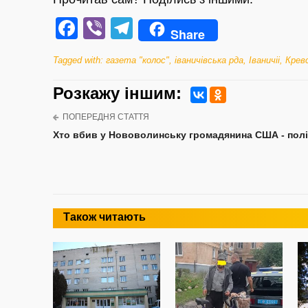
Facebook
Viber
Telegram
Share
Tagged with:
газета "колос"
,
іваничівська рда
,
Іваничіі
,
Крев
Розкажу iншим:
ПОПЕРЕДНЯ СТАТТЯ
Хто вбив у Нововолинську громадянина США - полі
Також читають