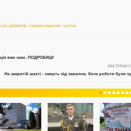
ська
,
редактор
,
тамара гаврилюк
,
чистка
ція вже знає. ПОДРОБИЦІ!
НАСТУПНА С
На закритій шахті - смерть під завалом. Хоча роботи були зу