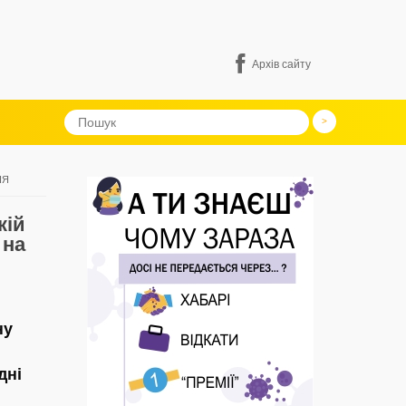
Архів сайту
НЯ
кій
 на
ну
дні