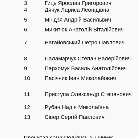
3
Гиць Ярослав Григорович
4
Дячук Лариса Леонідівна
5
Міндзя Андрій Васильвич
6
Микитюк Анатолій Віталійович
7
Нагайовський Петро Павлович
8
Паламарчук Степан Валерійович
9
Пархомук Василь Анатолійович
10
Пасічник Іван Миколайович
11
Приступа Олександр Степанович
12
Рубан Надія Миколаївна
13
Сівер Сергій Павлович
Прочитав сам? Поділись з іншими: