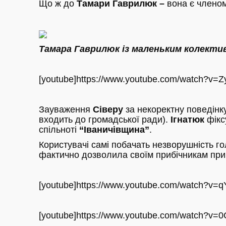
Що ж до
Тамари Гаврилюк –
вона є члено
Тамара Гаврилюк із маленьким колекти
[youtube]https://www.youtube.com/watch?v=Z
Зауваження
Сіверу
за некоректну поведінк
входить до громадської ради).
Ігнатюк
фікс
спільноті
“Іваничівщина”
.
Користувачі самі побачать незворушність го
фактично дозволила своїм прибічникам при
[youtube]https://www.youtube.com/watch?v=q
[youtube]https://www.youtube.com/watch?v=