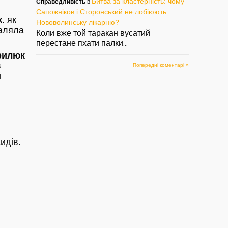
Битва за кластерність: чому
Справедливість
в
Сапожніков і Сторонський не лобіюють
к
. як
Нововолинську лікарню?
валяла
Коли вже той таракан вусатий
перестане пхати палки
...
рилюк
в
Попередні коментарі »
й
идів.