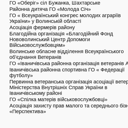
ГО «Оберіг» сіл Бужанка, Шахтарське
Районна дитяча ГО «Молода Січ»
ГО « Всеукраїнський конгрес молодих аграріїв
України» у Волинській області
Асоціація фермерів району
Благодійна організація «Благодійний Фонд
Нововолинський Центр Допомоги
Військовослужбовцям»
Волинське обласне відділення Всеукраїнського
об’єднання Ветеранів
ГО «Іваничівська районна організація ветеранів
Іваничівська районна спортивна ГО « Федерації
футболу»
Первинна ветеранська організація асоціації вете
Міністерства Внутрішніх Справ України в
Іваничівському районі
ГО «Спілка матерів військовослужбовці»
Асоціація захисту прав малого та середнього біз
«Перспектива»