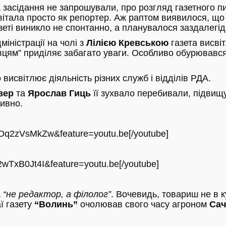
на засідання не запрошували, про розгляд газетного п
вітала просто як репортер. Аж раптом виявилося, що
азеті виникло не спонтанно, а планувалося заздалегід
іністрації на чолі з
Лілією Кревською
газета висві
дівцям” приділяє забагато уваги. Особливо обурювавс
висвітлює діяльність різних служб і відділів РДА.
вер
та
Ярослав Гиць
її зухвало перебивали, підвищ
тивно.
7Oq2zVsMkZw&feature=youtu.be[/youtube]
2wTxB0Jt4I&feature=youtu.be[/youtube]
а
“не редактор, а філолог”
. Вочевидь, товариш не в к
ї газету
“Волинь”
очолював свого часу агроном
Сач