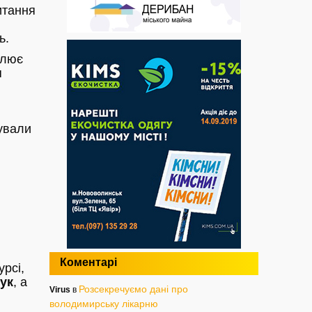
итання
ь.
тлює
я
ували
Коментарі
урсі,
ук
, а
Розсекречуємо дані про
Virus
в
володимирську лікарню