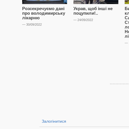
Розсекречуємо дані
Украв, щоб інші не
Б
про володимирську
поцупили!..
к
лікарню
С
— 24/09/2022
С
— 30/09/2022
л
Н
л
— 
Залогінитися