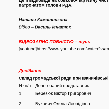
Це її відповідь на совково-партєйну чис
патронатом голови РДА.
Наталя Камишникова
Відео –
Василь Ігнатюк
ВІДЕОЗАПИС ПОВНІСТЮ – тут:
[youtube]https://www.youtube.com/watch?v=m
Довідково
Склад громадської ради при Іваничівськ
№ п/п
Делегований представник
1
Березюк Віктор Григорович
2
Бухович Олена Леонідівна