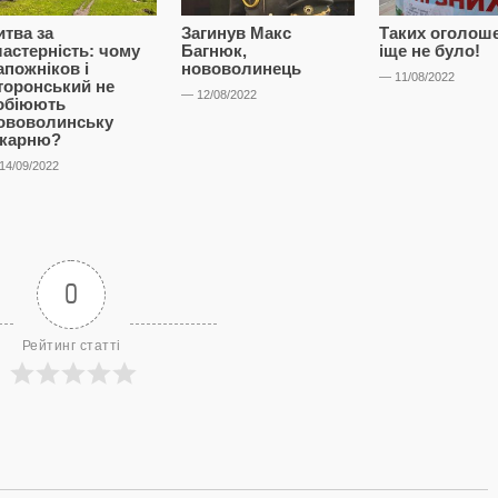
итва за
Загинув Макс
Таких оголош
ластерність: чому
Багнюк,
іще не було!
апожніков і
нововолинець
— 11/08/2022
торонський не
— 12/08/2022
обіюють
ововолинську
ікарню?
14/09/2022
0
Рейтинг статті