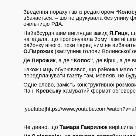
Зведення порахунків із редактором
“Колос
вбачається, – шо не друкувала без упину ф
очільницю РДА.
Найабсурднішим виглядав закид
Я.Гиця
, щ
нагадала, що пропонувала йому газетні шп
районку нічого, поки перед ним не вибачат
О.Пирожик
(заступник голови Волинської о
Де
Пирожик
, а де
“Колос”
, де вірші, а де
Також
Гиць
обурювався, що районка мало
передплачувати газету там, мовляв, не буду
Одне слово, замість конструктивної розмови
Пані
Кревську
хамуватий формат обговорен
[youtube]https://www.youtube.com/watch?v=
Не дивно, що
Тамара Гаврилюк
вирішила п