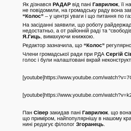
Як дізнався
РАДАР
від пані
Гаврилюк
, її 
не повідомили, на громадську раду вона за
“Колос”
– у центрі уваги і що питання по г
На засіданні заявили, що роботу райдержадм
недостатньо, а от районній раді та “свобо
Я.Гиць
, вимахуючи книжкою.
Редактор зазначила, що
“Колос”
регулярно 
Члени громадської ради при РДА
Сергій Сі
голос і були налаштовані вкрай неконструк
[youtube]https://www.youtube.com/watch?v=
[youtube]https://www.youtube.com/watch?v=k
Пан
Сівер
закидав пані
Гаврилюк
. що вон
що приміром, найпопулярнішу в нашому кра
нині редагує філолог
Згоранець
.