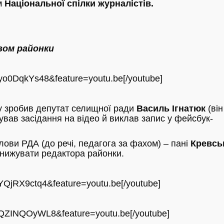
м
Національної спілки журналістів.
вом районки
yo0DqkYs48&feature=youtu.be[/youtube]
у зробив депутат селищної ради
Василь Ігнатюк
(він
ував засідання на відео й виклав запис у фейсбук-
лови РДА (до речі, педагога за фахом) – пані
Кревсь
нижувати редактора районки.
YQjRX9ctq4&feature=youtu.be[/youtube]
0QZINQOyWL8&feature=youtu.be[/youtube]