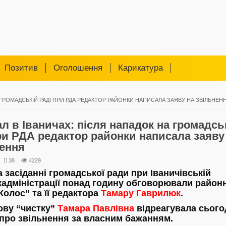
Позитив
Оголошення
Карикатура
 ГРОМАДСЬКІЙ РАДІ ПРИ РДА РЕДАКТОР РАЙОНКИ НАПИСАЛА ЗАЯВУ НА ЗВІЛЬНЕН
л в Іваничах: після нападок на громадсь
ри РДА редактор районки написала заяву
ення
38
4229
а засіданні громадської ради при Іваничівській
адміністрації понад годину обговорювали район
Колос” та її редактора
Тамару Гаврилюк
.
ову “чистку”
Тамара Павлівна
відреагувала сього
про звільнення за власним бажанням.