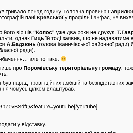
у”
тривало понад годину. Головна провина
Гаврилю
отографій пані
Кревської
у профіль і анфас, не вих
о його віршів
“Колос”
уже два роки не друкує.
Т.Гав
альти, однак
Гиць
їй тоді заявив, що не надаватиме 
ься
А.Бадзюнь
(голова Іваничівської районної ради) 
бласної ради).
 вибачення… але то таке.
 пише про
Поромівську територіальну громаду
, тож
ть.
 був парад провінційних амбіцій та безпідставних зак
ня чомусь цілком влаштував.
aRpZ0vBSdfQ&feature=youtu.be[/youtube]
одати у відставку.