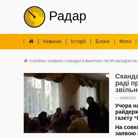
Радар
Новини
Iсторії
Блоги
Фото
ГОЛОВНА
/
НОВИНИ
/
СКАНДАЛ В ІВАНИЧАХ: ПІСЛЯ НАПАДОК НА
Сканда
раді п
звільн
— 13/09/2017
Учора н
райдерж
газету “
На совк
заявою 