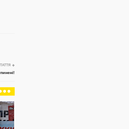
ТАТТЯ
пинені!