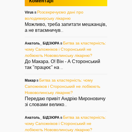
Коментарі
Розсекречуємо дані про
Virus
в
володимирську лікарню
Можливо, треба запитати мешканців,
а не втаємничув
...
Битва за кластерність:
Анатоль_ БІДЗЮРА
в
чому Сапожніков і Сторонський не
лобіюють Нововолинську лікарню?
До Макара. О! Він - А Сторонський
так "працює" на
...
Битва за кластерність: чому
Макар
в
Сапожніков і Сторонський не лобіюють
Нововолинську лікарню?
Передаю привіт Андрію Мироновичу
зі словами велико
...
Битва за кластерність:
Анатоль_ БІДЗЮРА
в
чому Сапожніков і Сторонський не
лобіюють Нововолинську лікарню?