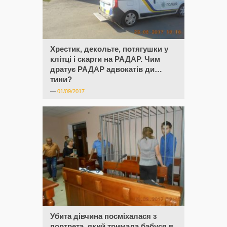
Хрестик, декольте, потягушки у
клітці і скарги на РАДАР. Чим
дратує РАДАР адвокатів ди…
тини?
—
01/09/2017
Убита дівчина посміхалася з
портрета, який тримала бабуся в