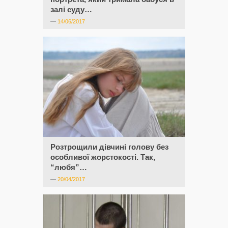
залі суду…
—
14/06/2017
Розтрощили дівчині голову без
особливої жорстокості. Так,
“любя”…
—
20/04/2017