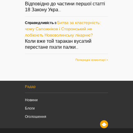
Відповідно до частини першої статті
18 Закону Укра
...
Битва за кластерність:
Справедливість
в
чому Сапожніков і Сторонський не
лобіюють Нововолинську лікарню?
Коли вже той таракан вусатий
перестане пхати палки
...
Попередні коментарі »
Радар
Новини
Блоги
Оголошення