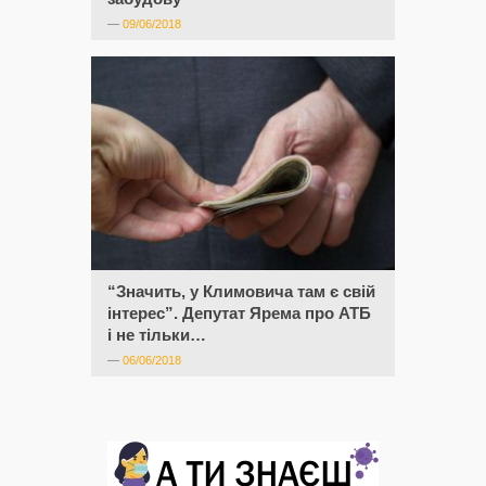
—
09/06/2018
“Значить, у Климовича там є свій
інтерес”. Депутат Ярема про АТБ
і не тільки…
—
06/06/2018