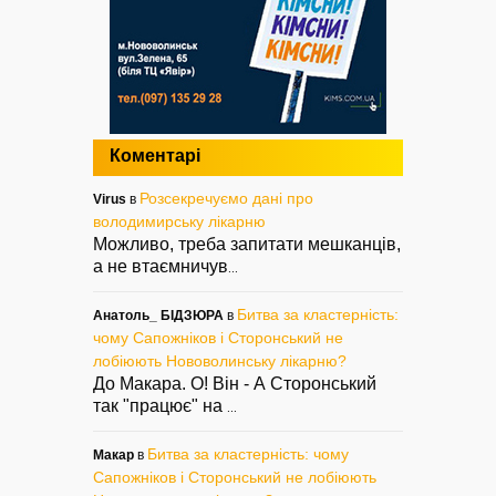
Коментарі
Розсекречуємо дані про
Virus
в
володимирську лікарню
Можливо, треба запитати мешканців,
а не втаємничув
...
Битва за кластерність:
Анатоль_ БІДЗЮРА
в
чому Сапожніков і Сторонський не
лобіюють Нововолинську лікарню?
До Макара. О! Він - А Сторонський
так "працює" на
...
Битва за кластерність: чому
Макар
в
Сапожніков і Сторонський не лобіюють