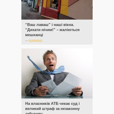
“Ваш лаваш” і наші вікна.
“Дихати нічим!” – жаліються
мешканці
—
01/03/2021
На власників АТБ чекає суд і
великий штраф за незаконну
забудову