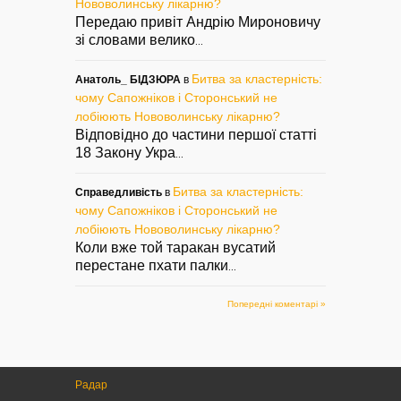
Нововолинську лікарню?
Передаю привіт Андрію Мироновичу
зі словами велико
...
Битва за кластерність:
Анатоль_ БІДЗЮРА
в
чому Сапожніков і Сторонський не
лобіюють Нововолинську лікарню?
Відповідно до частини першої статті
18 Закону Укра
...
Битва за кластерність:
Справедливість
в
чому Сапожніков і Сторонський не
лобіюють Нововолинську лікарню?
Коли вже той таракан вусатий
перестане пхати палки
...
Попередні коментарі »
Радар