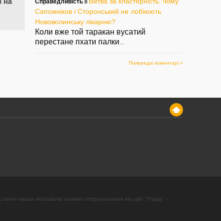
Битва за кластерність: чому
в на
Справедливість
в
Сапожніков і Сторонський не лобіюють
Нововолинську лікарню?
Коли вже той таракан вусатий
перестане пхати палки
...
Попередні коментарі »
стання наших матеріалів активне гіперпосилання на сайт “Радар” –