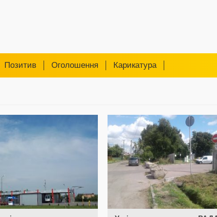
Позитив
Оголошення
Карикатура