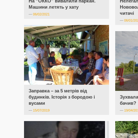
На “ОККО” вивалили паркан.
Нелегал
Машини летять у хату
Нововол
читачі
—
06/02/2021
—
06/01/20
Заправка – за 5 метрів від
будинків. Історія з бородою і
Зухвала
вусами
бачив?
—
15/07/2019
—
19/04/20