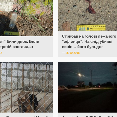
Стрибав на голові лежачого
я” били двоє. Били
“афганця”. На слід убивці
А третій споглядав
вивів… його бульдог
18
—
25/10/2018