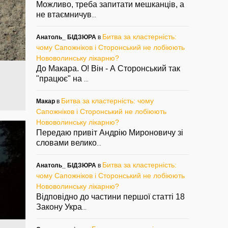
Можливо, треба запитати мешканців, а
не втаємничув
...
Битва за кластерність:
Анатоль_ БІДЗЮРА
в
чому Сапожніков і Сторонський не лобіюють
Нововолинську лікарню?
До Макара. О! Він - А Сторонський так
"працює" на
...
Битва за кластерність: чому
Макар
в
Сапожніков і Сторонський не лобіюють
Нововолинську лікарню?
Передаю привіт Андрію Мироновичу зі
словами велико
...
Битва за кластерність:
Анатоль_ БІДЗЮРА
в
чому Сапожніков і Сторонський не лобіюють
Нововолинську лікарню?
Відповідно до частини першої статті 18
Закону Укра
...