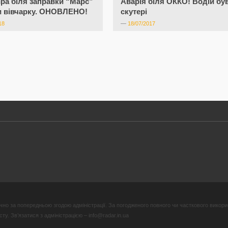
єра біля заправки “Марс”
Аварія біля ОККО! Водій бу
и вівчарку. ОНОВЛЕНО!
скутері
18
—
18/07/2017
но за попередньою згодою адміністрації. За погодженого повного чи часткового викори
у. Зв’язатися з адміністрацією – info@radar.in.ua