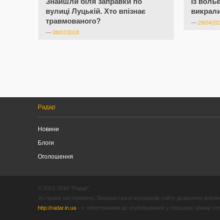
Знайшли біля заправки по
Із воль
вулиці Луцькій. Хто впізнає
викрал
травмованого?
—
29/04/20
—
08/07/2018
Радар
Новини
Блоги
Оголошення
© 2012-2016 “Радар”
Усі права застережено. Використання матеріалів сайту дозволено виключ
http://radar.in.ua
– є обов’язковим до опублікування у першому абзаці текст