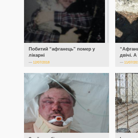
Побитий “афганець” помер у
“Афганц
лікарні
двічі. 
—
12/07/2018
—
11/07/20