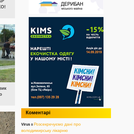
АР
КО!
вик
ю
Коментарі
Розсекречуємо дані про
Virus
в
володимирську лікарню