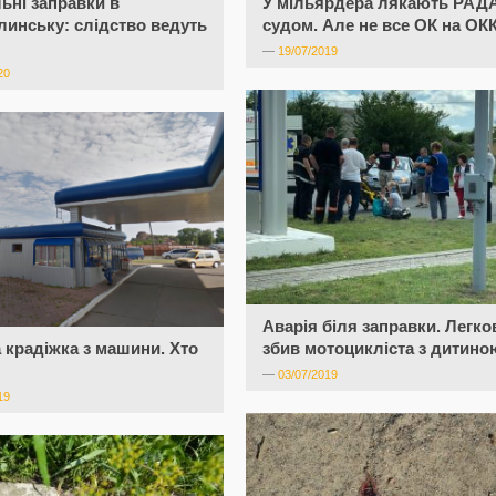
ьні заправки в
У мільярдера лякають РАД
инську: слідство ведуть
судом. Але не все ОК на ОК
—
19/07/2019
20
Аварія біля заправки. Легко
 крадіжка з машини. Хто
збив мотоцикліста з дитино
—
03/07/2019
19