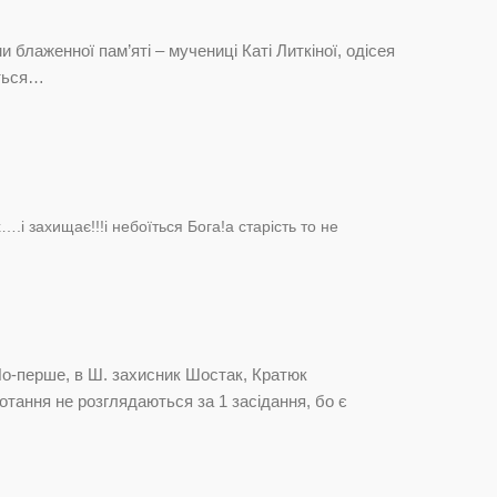
и блаженної пам’яті – мучениці Каті Литкіної, одісея
ється…
.і захищає!!!і небоїться Бога!а старість то не
По-перше, в Ш. захисник Шостак, Кратюк
потання не розглядаються за 1 засідання, бо є