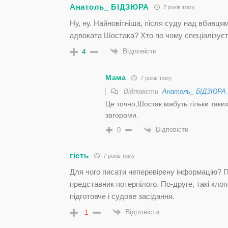
Анатоль_ БІДЗЮРА
7 років тому
Ну, ну. Найновітніша, після суду над вбивцям
адвоката Шостака? Хто по чому спеціалізу
Відповісти
4
Мама
7 років тому
Відповісти
Анатоль_ БІДЗЮРА
Це точно,Шостак мабуть тільки таких…
загорами.
Відповісти
0
гість
7 років тому
Для чого писати неперевірену інформацію? 
представник потерпілого. По-друге, такі кло
підготовче і судове засідання.
Відповісти
-1