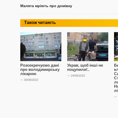
Малята мріють про домівку
Також читають
Розсекречуємо дані
Украв, щоб інші не
Б
про володимирську
поцупили!..
к
лікарню
С
— 24/09/2022
С
— 30/09/2022
л
Н
л
— 