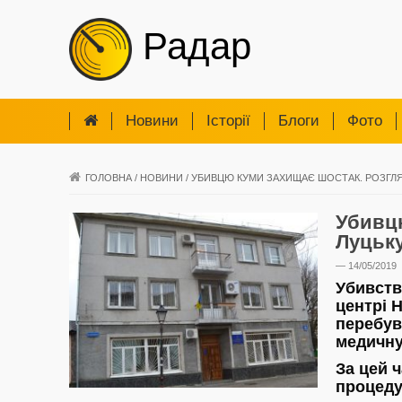
Радар
Новини
Iсторії
Блоги
Фото
ГОЛОВНА
/
НОВИНИ
/
УБИВЦЮ КУМИ ЗАХИЩАЄ ШОСТАК. РОЗГЛЯД
Убивцю
Луцьк
— 14/05/2019
Убивст
центрі 
перебув
медичну
За цей ч
процеду