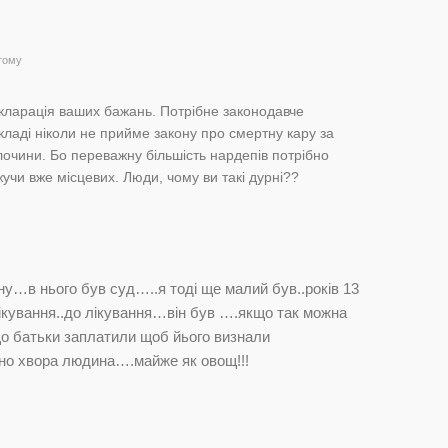
 тому
екларація ваших бажань. Потрібне законодавче
складі ніколи не прийме закону про смертну кару за
лочини. Бо переважну більшість нардепів потрібно
жучи вже місцевих. Люди, чому ви такі дурні??
у…в нього був суд…..я тоді ще малий був..років 13
кування..до лікування…він був ….якщо так можна
о батьки заплатили щоб йього визнали
но хвора людина….майже як овощ!!!