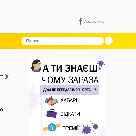
Архів сайту
– у
о-