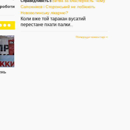
Битва за кластерність: чому
Справедливість
в
 роботи
Сапожніков і Сторонський не лобіюють
Нововолинську лікарню?
Коли вже той таракан вусатий
перестане пхати палки
...
Попередні коментарі »
ень
Цупив породу, знову
Сапожнікова
СВ
попався. Знову
звільнили.
Па
Паша, знову Лисий?
Сторонському
см
підготуватись?
і 
— 05/08/2022
— 02/08/2022
— 2