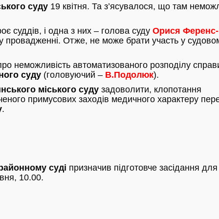
ького суду
19 квітня. Та з’ясувалося, що там немож
є суддів, і одна з них – голова суду
Орися Ференс-
у провадженні. Отже, не може брати участь у судово
т про неможливість автоматизованого розподілу справ
ного суду
(головуючий –
В.Подолюк
).
нського міського суду
задоволити, клопотання
ченого примусових заходів медичного характеру пер
у
.
районному суді
призначив підготовче засідання для
вня, 10.00.