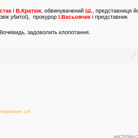
стак
і
В.Кратюк
, обвинувачений
Ш.
, представниця й
овік убитої), прокурор
І.Васьовчик
і представник
 Вочевидь, задоволить клопотання.
рокуратура
,
суд
НАСТУПНА С