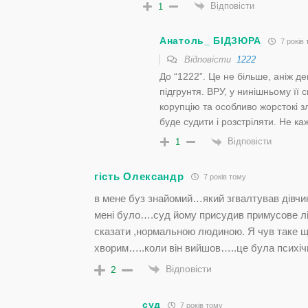
Відповісти
1
Анатоль_ БІДЗЮРА
7 років
Відповісти
1222
До “1222”. Це не більше, аніж д
підгрунтя. ВРУ, у нинішньому її 
корупцію та особливо жорстокі з
буде судити і розстріляти. Не ка
Відповісти
1
гість Олександр
7 років тому
в мене буз знайомий…який згвалтував дівчин
мені було….суд йому присудив примусове лі
сказати ,нормальною людиною. Я чув таке щ
хворим…..коли він вийшов…..це була психіч
Відповісти
2
суд
7 років тому