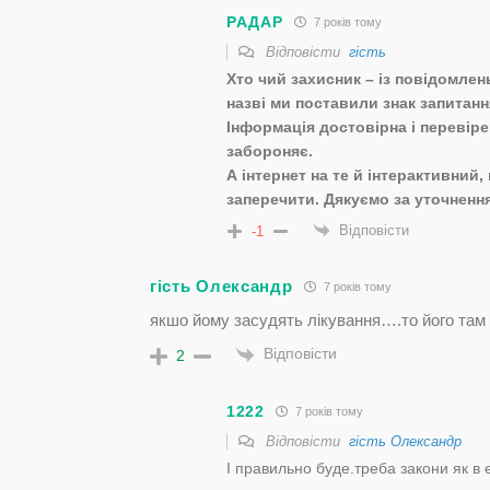
РАДАР
7 років тому
Відповісти
гість
Хто чий захисник – із повідомлен
назві ми поставили знак запитанн
Інформація достовірна і перевіре
забороняє.
А інтернет на те й інтерактивний
заперечити. Дякуємо за уточненн
Відповісти
-1
гість Олександр
7 років тому
якшо йому засудять лікування….то його там 
Відповісти
2
1222
7 років тому
Відповісти
гість Олександр
І правильно буде.треба закони як в 