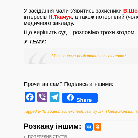
У засідання мали з’явитись захисники
В.Шо
інтересів
Н.Ткачук
, а також потерпілий (чол
медичного закладу.
Що вирішить суд – розповімо трохи згодом.
У ТЕМУ:
Убивцю куми помістять у психлікарню?
Прочитав сам? Поділись з іншими:
Facebook
Viber
Telegram
Share
Tagged with:
вбивство
,
експертиза
,
луцьк
,
Нововолинськ
,
п
Розкажу iншим:
ПОПЕРЕДНЯ СТАТТЯ