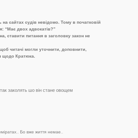
ь на сайтах судів невідомо. Тому в початковій
я: “Має двох адвокатів?”
на, ставити питання в заголовку закон не
, щоб читачі могли уточнити, доповнити,
я щодо Кратюка.
так заколять шо він стане овощем
еміратах.. Бо вже життя немае..