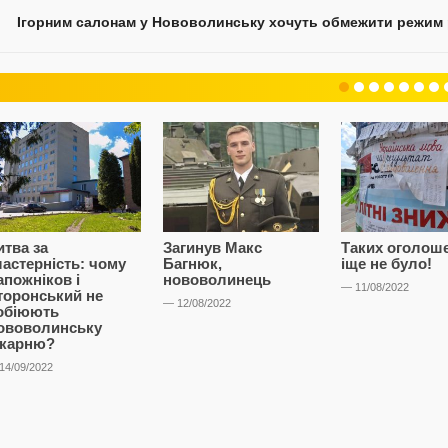
Ігорним салонам у Нововолинську хочуть обмежити режим
итва за
Загинув Макс
Таких оголош
ластерність: чому
Багнюк,
іще не було!
апожніков і
нововолинець
— 11/08/2022
торонський не
— 12/08/2022
обіюють
ововолинську
ікарню?
14/09/2022