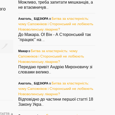
Можливо, треба запитати мешканців, а
не втаємничув
ого
...
Битва за кластерність:
Анатоль_ БІДЗЮРА
в
чому Сапожніков і Сторонський не лобіюють
Нововолинську лікарню?
До Макара. О! Він - А Сторонський так
"працює" на
...
Битва за кластерність: чому
Макар
в
Сапожніков і Сторонський не лобіюють
Нововолинську лікарню?
Передаю привіт Андрію Мироновичу зі
словами велико
...
Битва за кластерність:
Анатоль_ БІДЗЮРА
в
чому Сапожніков і Сторонський не лобіюють
Нововолинську лікарню?
Відповідно до частини першої статті 18
Закону Укра
...
ТАТТЯ