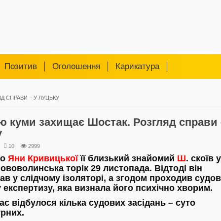
Позитив
Оголошення
Карикатура
 СПРАВИ – У ЛУЦЬКУ
 куми захищає Шостак. Розгляд справи 
у
10
2999
во
Яни Кривицької
її близький знайомий
Ш
. скоїв у
Нововолинська торік 29 листопада. Відтоді він
ав у слідчому ізоляторі, а згодом проходив судов
 експертизу, яка визнала його психічно хворим.
ас відбулося кілька судових засідань – суто
рних.