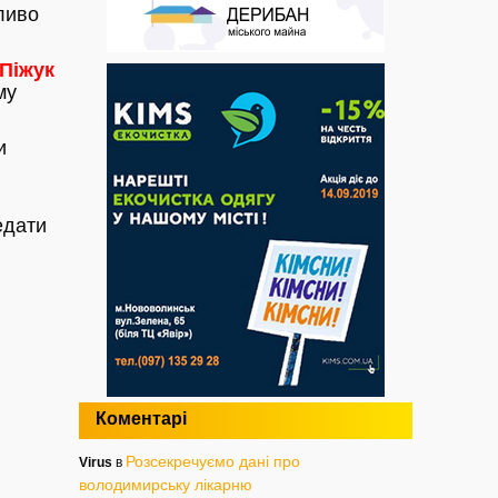
ливо
Піжук
му
и
едати
Коментарі
Розсекречуємо дані про
Virus
в
володимирську лікарню