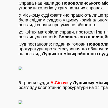
Справа надійшла до
Нововолинського міс
утворити колегію у кримінальних справах.
У міському суді фактично працюють лише тро
була слідчим суддею у цьому кримінальном
розгляді справи про умисне вбивство.
25 квітня матеріали справи, протокол і зві
розглянула колегія
Волинського апеляцій
Суд постановив: подання голови
Нововоли
прокуратури про застосування до обвинува
на розгляд
Луцького міськрайонного суд
6 травня суддя
А.Сівчук
у
Луцькому міськ
розгляду клопотання прокуратури на 14 тра