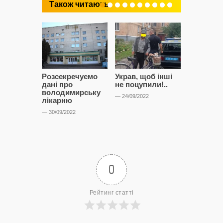
Також читають
Розсекречуємо
Украв, щоб інші
Битва за
дані про
не поцупили!..
кластерні
володимирську
чому Сап
— 24/09/2022
лікарню
і Сторон
лобіюют
— 30/09/2022
Нововол
лікарню?
— 14/09/2022
0
Рейтинг статті