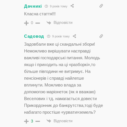
Дачникі
9 років тому
Класна стаття!!!
Відповісти
0
Садовод
9 років тому
Задовбали вже ці скандальні збори!
Неможливо вирішувати насправді
важливі господарські питання. Молодь
якщо і приходить на ці «разборкі»,то
більше півгодини не витримує. На
пенсіонерів і справді найлегше
вплинути. Можливо влада за
допомогою маріонеток (як я вважаю)
Веселових і тд. намагається довести
Прикордонник до банкрутства,тоді буде
набагато простіше «урвати»земель?
Відповісти
3