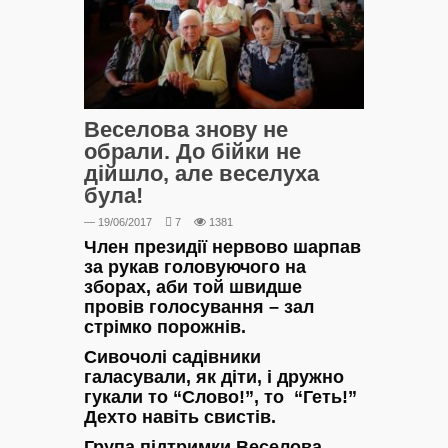
Веселова знову не
обрали. До бійки не
дійшло, але веселуха
була!
— 19/06/2017
7
1381
Член президії нервово шарпав
за рукав головуючого на
зборах, аби той швидше
провів голосування – зал
стрімко порожнів.
Сивочолі садівники
галасували, як діти, і дружно
гукали то “Слово!”, то “Геть!”
Дехто навіть свистів.
Група підтримки Веселова