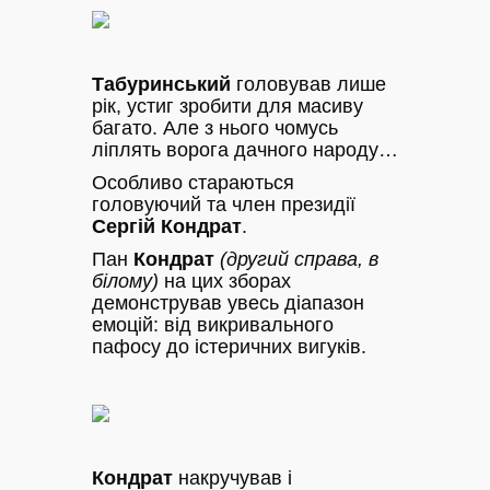
Табуринський
головував лише
рік, устиг зробити для масиву
багато. Але з нього чомусь
ліплять ворога дачного народу…
Особливо стараються
головуючий та член президії
Сергій Кондрат
.
Пан
Кондрат
(другий справа, в
білому)
на цих зборах
демонстрував увесь діапазон
емоцій: від викривального
пафосу до істеричних вигуків.
Кондрат
накручував і