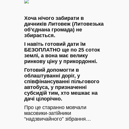
Хоча нічого забирати в
дачників Литовеж (Литовезька
об’єднана громада) не
збирається.
І навіть готовий дати їм
БЕЗОПЛАТНО ще по 25 соток
землі, а вона має велику
ринкову ціну у прикордонні.
Готовий допомогти в
облаштуванні доріг, у
співфінансуванні пільгового
автобуса, у призначенні
субсидій тим, хто мешкає на
дачі цілорічно.
Про це старанно мовчали
масовики-затійники
“надзвичайного” зібрання…