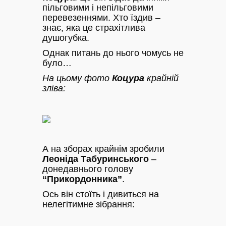
пільговими і непільговими
перевезеннями. Хто їздив –
знає, яка це страхітлива
душогубка.
Однак питань до нього чомусь не
було…
На цьому фото
Коцура
крайній
зліва:
А на зборах крайнім зробили
Леоніда Табуринського
–
донедавнього голову
“Прикордонника”
.
Ось він стоїть і дивиться на
нелегітимне зібрання: