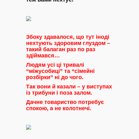
Збоку здавалося, що тут іноді
нехтують здоровим глуздом –
такий балаган раз по раз
здіймався…
Людям усі ці тривалі
“міжусобиці” та “сімейні
розбірки” ні до чого.
Так вони й казали – у виступах
із трибуни і поза залом.
Дачне товариство потребує
спокою, а не колотнечі.