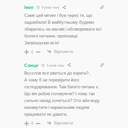
leon
9 років тому
Саме цей мітинг і був через те, що
задовбали! В майбутньому будемо
збиратись на масиві і обговорювати всі
болючі питання, пропозиціі.
Запрошуємо всіх!
Відповісти
0
Сонце
9 років тому
Вєсєлов все рветься до корита?..
А чому б не перевірити його
господарювання. Там багато питань є.
Що він робив головуючи? І чому так
сильно назад хочеться? Ото аби воду
каламутити і нормальним людям
працювати не давати.
Відповісти
0