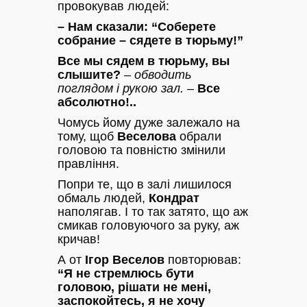
провокував людей:
– Нам сказали: “Соберете
собрание – сядете в тюрьму!”
Все мы сядем в тюрьму, вы
слышите?
– обводить
поглядом і рукою зал. –
Все
абсолютно!..
Чомусь йому дуже залежало на
тому, щоб
Веселова
обрали
головою та повністю змінили
правління.
Попри те, що в залі лишилося
обмаль людей,
Кондрат
наполягав. І то так затято, що аж
смикав головуючого за руку, аж
кричав!
А от
Ігор Веселов
повторював:
“Я не стремлюсь бути
головою, рішати не мені,
заспокойтесь, я не хочу