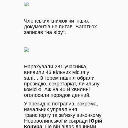
Членських книжок чи інших
документів не питав. Багатьох
записав “на віру”.
Нарахували 281 учасника,
виявили 43 вільних місця у
залі… З горем навпіл обрали
президію, секретаріат, лічильну
комісію. Аж на 40-й хвилині
оголосили порядок денний.
У президію потрапив, зокрема,
начальник управління
транспорту та зв’язку виконкому
Нововолинської міськради
Юрій
Коцура
. Це він відає дачними