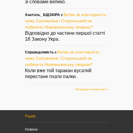
зі словами велико
...
Битва за кластерність:
Анатоль_ БІДЗЮРА
в
чому Сапожніков і Сторонський не
лобіюють Нововолинську лікарню?
Відповідно до частини першої статті
18 Закону Укра
...
Битва за кластерність:
Справедливість
в
чому Сапожніков і Сторонський не
лобіюють Нововолинську лікарню?
Коли вже той таракан вусатий
перестане пхати палки
...
Попередні коментарі »
Радар
Новини