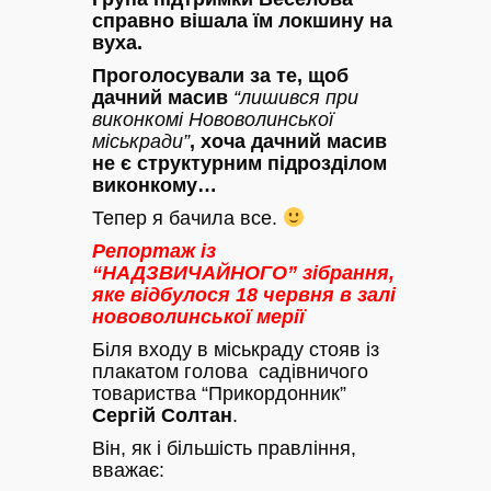
справно вішала їм локшину на
вуха.
Проголосували за те, щоб
дачний масив
“лишився при
виконкомі Нововолинської
міськради”
, хоча дачний масив
не є структурним підрозділом
виконкому…
Тепер я бачила все.
Репортаж із
“НАДЗВИЧАЙНОГО” зібрання,
яке відбулося 18 червня в залі
нововолинської мерії
Біля входу в міськраду стояв із
плакатом голова садівничого
товариства “Прикордонник”
Сергій Солтан
.
Він, як і більшість правління,
вважає: