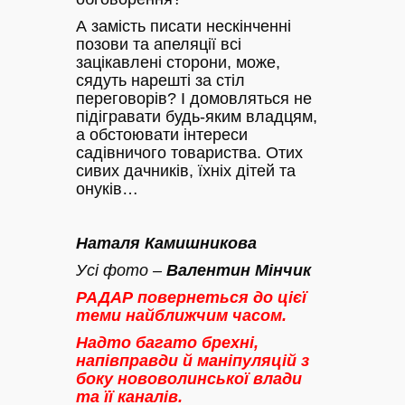
А замість писати нескінченні
позови та апеляції всі
зацікавлені сторони, може,
сядуть нарешті за стіл
переговорів? І домовляться не
підігравати будь-яким владцям,
а обстоювати інтереси
садівничого товариства. Отих
сивих дачників, їхніх дітей та
онуків…
Наталя Камишникова
Усі фото –
Валентин Мінчик
РАДАР повернеться до цієї
теми найближчим часом.
Надто багато брехні,
напівправди й маніпуляцій з
боку нововолинської влади
та її каналів.