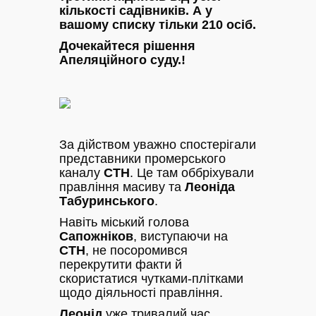
кількості садівників. А у
вашому списку тільки 210 осіб.
Дочекайтеся рішення
Апеляційного суду.!
За дійством уважно спостерігали
представники промерського
каналу
СТН
. Це там оббріхували
правління масиву та
Леоніда
Табуринського
.
Навіть міський голова
Сапожніков
, виступаючи на
СТН
, не посоромився
перекрутити факти й
скористатися чутками-плітками
щодо діяльності правління.
Леонід
уже тривалий час