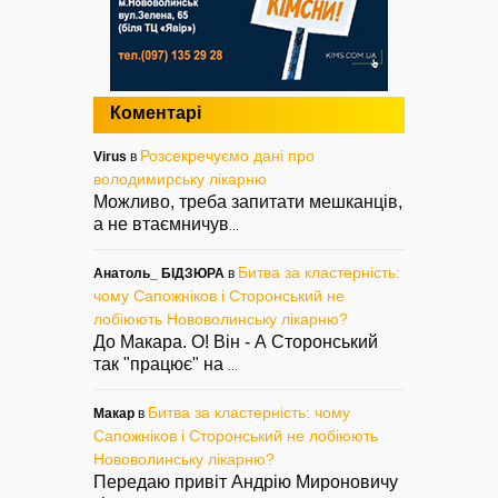
Коментарі
Розсекречуємо дані про
Virus
в
володимирську лікарню
Можливо, треба запитати мешканців,
а не втаємничув
...
Битва за кластерність:
Анатоль_ БІДЗЮРА
в
чому Сапожніков і Сторонський не
лобіюють Нововолинську лікарню?
До Макара. О! Він - А Сторонський
так "працює" на
...
Битва за кластерність: чому
Макар
в
Сапожніков і Сторонський не лобіюють
Нововолинську лікарню?
Передаю привіт Андрію Мироновичу