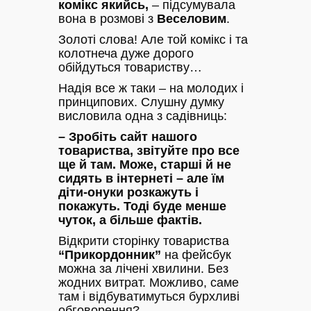
комікс якийсь,
– підсумувала
вона в розмові з
Веселовим
.
Золоті слова! Але той комікс і та
колотнеча дуже дорого
обійдуться товариству…
Надія все ж таки – на молодих і
принципових. Слушну думку
висловила одна з садівниць:
– Зробіть сайт нашого
товариства, звітуйте про все
ще й там. Може, старші й не
сидять в інтернеті – але їм
діти-онуки розкажуть і
покажуть. Тоді буде менше
чуток, а більше фактів.
Відкрити сторінку товариства
“Прикордонник”
на фейсбук
можна за лічені хвилини. Без
жодних витрат. Можливо, саме
там і відбуватимуться бурхливі
обговорення?