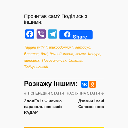
Прочитав сам? Поділись з
іншими:
Facebook
Viber
Telegram
Share
Tagged with:
"Прикордонник"
,
автобус
,
Веселов
,
дачі
,
дачний масив
,
земля
,
Коцура
,
литовеж
,
Нововолинськ
,
Солтан
,
Табуринський
Розкажу iншим:
ПОПЕРЕДНЯ СТАТТЯ
НАСТУПНА СТАТТЯ
Злодіїв із жіночою
Дзвони імені
парасолькою засік
Сапожнікова
РАДАР