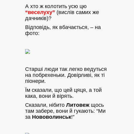
А хто ж колотить усю цю
“веселуху”
(вислів самих же
дачників)?
Відповідь, як вбачається, – на
фото:
Старші люди так легко ведуться
на побрехеньки. Довірливі, як ті
піонери.
Їм сказали, що цей цяця, а той
кака, вони й вірять.
Сказали, нібито
Литовеж
щось
там забере, вони й гукають: “Ми
за
Нововолинськ
!”