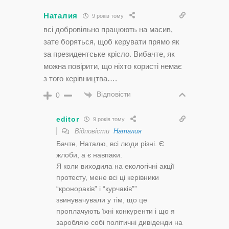
Наталия
9 років тому
всі добровільно працюють на масив,
зате боряться, щоб керувати прямо як
за президентське крісло. Вибачте, як
можна повірити, що ніхто користі немає
з того керівництва….
Відповісти
0
editor
9 років тому
Відповісти
Наталия
Бачте, Наталю, всі люди різні. Є
жлоби, а є навпаки.
Я коли виходила на екологічні акції
протесту, мене всі ці керівники
“кронораків” і “курчаків””
звинувачували у тім, що це
проплачують їхні конкуренти і що я
заробляю собі політичні дивіденди на