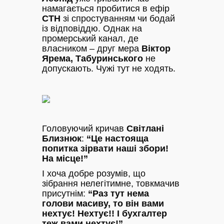
намагається пробитися в ефір
СТН
зі спростуванням чи бодай
із відповіддю. Однак на
промерський канал, де
власником – друг мера
Віктор
Ярема,
Табуринського
не
допускають. Чужі тут не ходять.
Головуючий кричав
Світлані
Близнюк
:
“Це настояща
попитка зірвати наші збори!
На місце!”
І хоча добре розумів, що
зібрання нелегітимне, товкмачив
присутнім:
“Раз тут нема
голови масиву, то він вами
нехтує! Нехтує!! І бухгалтер
теж вами нехтує!”