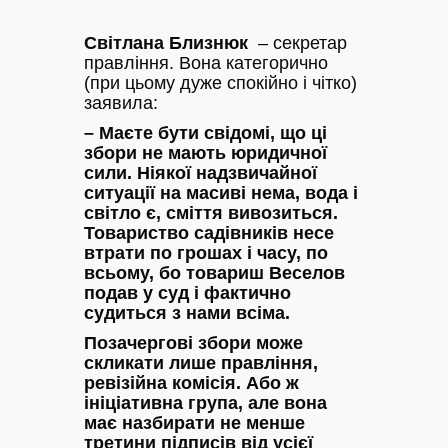
Світлана Близнюк
– секретар
правління. Вона категорично
(при цьому дуже спокійно і чітко)
заявила:
– Маєте бути свідомі, що ці
збори не мають юридичної
сили. Ніякої надзвичайної
ситуації на масиві нема, вода і
світло є, сміття вивозиться.
Товариство садівників несе
втрати по грошах і часу, по
всьому, бо товариш Веселов
подав у суд і фактично
судиться з нами всіма.
Позачергові збори може
скликати лише правління,
ревізійна комісія. Або ж
ініціативна група, але вона
має назбирати не менше
третини підписів від усієї