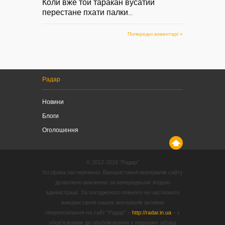
Коли вже той таракан вусатий
перестане пхати палки
...
Попередні коментарі »
Радар
Новини
Блоги
Оголошення
© 2012-2016 “Радар”
Усі права застережено. Використання матеріалів сайту
дозволено виключно за попередньою згодою
адміністрації. За погодженого повного чи часткового
використання наших матеріалів активне
гіперпосилання на сайт “Радар” –
http://radar.in.ua
– є
обов’язковим до опублікування у першому абзаці