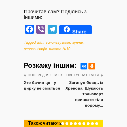
Прочитав сам? Поділись з
іншими:
Facebook
Viber
Telegram
Share
Tagged with:
волиньвугілля
,
гунчик
,
реорганізація
,
шахта №10
Розкажу iншим:
ПОПЕРЕДНЯ СТАТТЯ
НАСТУПНА СТАТТЯ
Хто бачив це - у
Загинув боєць із
цирку не сміється
Хренова. Шукають
транспорт
привезти тіло
додому...
Також читають