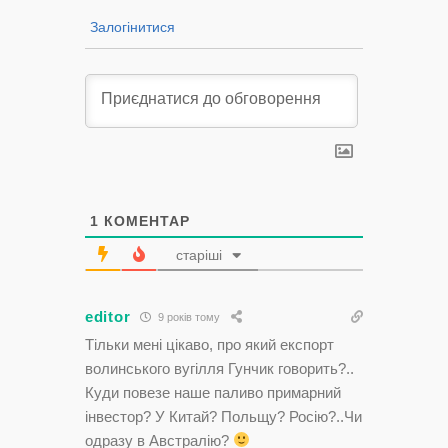
Залогінитися
1
КОМЕНТАР
старіші
editor
9 років тому
Тільки мені цікаво, про який експорт
волинського вугілля Гунчик говорить?..
Куди повезе наше паливо примарний
інвестор? У Китай? Польщу? Росію?..Чи
одразу в Австралію?