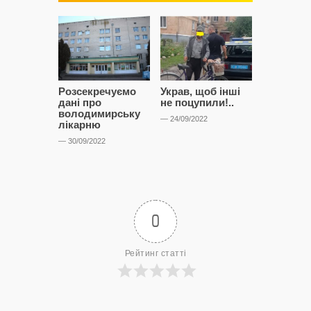
Розсекречуємо
Украв, щоб інші
Битва за
дані про
не поцупили!..
кластерні
володимирську
чому Сап
— 24/09/2022
лікарню
і Сторон
лобіюют
— 30/09/2022
Нововол
лікарню?
— 14/09/2022
0
Рейтинг статті