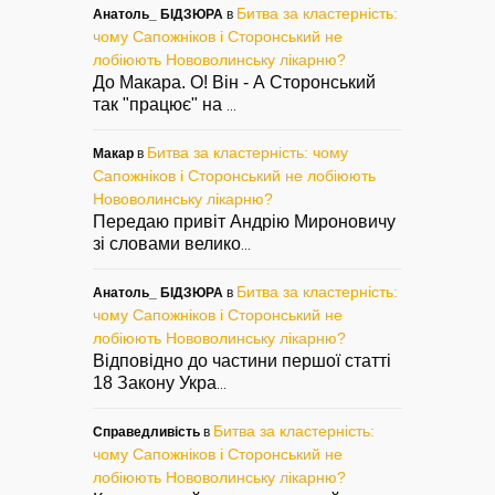
Битва за кластерність:
Анатоль_ БІДЗЮРА
в
чому Сапожніков і Сторонський не
лобіюють Нововолинську лікарню?
До Макара. О! Він - А Сторонський
так "працює" на
...
Битва за кластерність: чому
Макар
в
Сапожніков і Сторонський не лобіюють
Нововолинську лікарню?
Передаю привіт Андрію Мироновичу
зі словами велико
...
Битва за кластерність:
Анатоль_ БІДЗЮРА
в
чому Сапожніков і Сторонський не
лобіюють Нововолинську лікарню?
Відповідно до частини першої статті
18 Закону Укра
...
Битва за кластерність:
Справедливість
в
чому Сапожніков і Сторонський не
лобіюють Нововолинську лікарню?