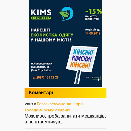
Коментарі
Розсекречуємо дані про
Virus
в
володимирську лікарню
Можливо, треба запитати мешканців,
а не втаємничув
...