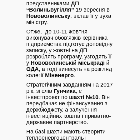
представниками
ДП
“Волиньвугілля”
19 вересня в
Нововолинську
, вклав її у вуха
міністру.
Отже, до 10-11 жовтня
виконувач обов’язків керівника
підприємства підготує доповідну
записку, у жовтні на ДП
розроблять програму, узгодять її
у
Нововолинській міськраді
й
ОДА
, а тоді винесуть на розгляд
колегії
Міненерго
.
Стратегічним завданням на 2017
рік, зі слів
Гунчика
, є
інвестпроект по
шахті №10
. Він
передбачає не фінансування з
держбюджету, а залучення
інвестиційних коштів і приватно-
державне партнерство.
На базі шахти мають створити
теплоенергоцентраль і