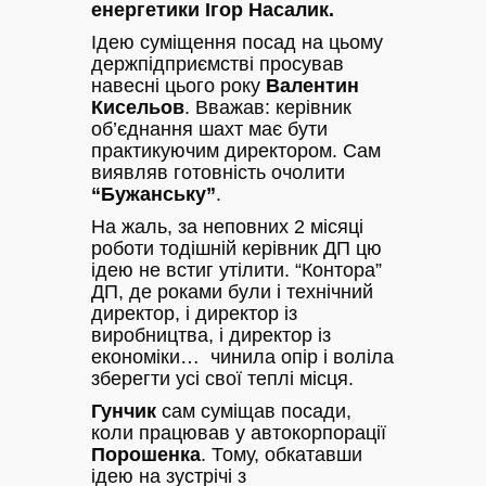
енергетики Ігор Насалик.
Ідею суміщення посад на цьому
держпідприємстві просував
навесні цього року
Валентин
Кисельов
. Вважав: керівник
об’єднання шахт має бути
практикуючим директором. Сам
виявляв готовність очолити
“Бужанську”
.
На жаль, за неповних 2 місяці
роботи тодішній керівник ДП цю
ідею не встиг утілити. “Контора”
ДП, де роками були і технічний
директор, і директор із
виробництва, і директор із
економіки… чинила опір і воліла
зберегти усі свої теплі місця.
Гунчик
сам суміщав посади,
коли працював у автокорпорації
Порошенка
. Тому, обкатавши
ідею на зустрічі з