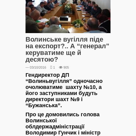
Волинське вугілля піде
на експорт?.. А “генерал”
керуватиме ще й
десятою?
— 03/10/2016
1
905
Гендиректор ДП
“Волиньвугілля” одночасно
очолюватиме шахту №10, а
його заступниками будуть
директори шахт №9 і
“Бужанська”.
Про це домовились голова
Волинської
облдержадміністрації
Володимир Гунчик і міністр