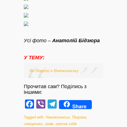
Усі фото –
Анатолій Бідзюра
У ТЕМУ:
На Покрову в Нововолинську
Прочитав сам? Поділись з
іншими:
Facebook
Viber
Telegram
Share
Tagged with:
Нововолинськ
,
Покрова
,
священики
,
храм
,
хресна хода