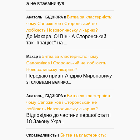
а не втаємничув
...
Битва за кластерність:
Анатоль_ БІДЗЮРА
в
чому Сапожніков і Сторонський не
лобіюють Нововолинську лікарню?
До Макара. О! Він - А Сторонський
так "працює" на
...
Битва за кластерність: чому
Макар
в
Сапожніков і Сторонський не лобіюють
Нововолинську лікарню?
Передаю привіт Андрію Мироновичу
зі словами велико
...
Битва за кластерність:
Анатоль_ БІДЗЮРА
в
чому Сапожніков і Сторонський не
лобіюють Нововолинську лікарню?
Відповідно до частини першої статті
18 Закону Укра
...
Битва за кластерність:
Справедливість
в