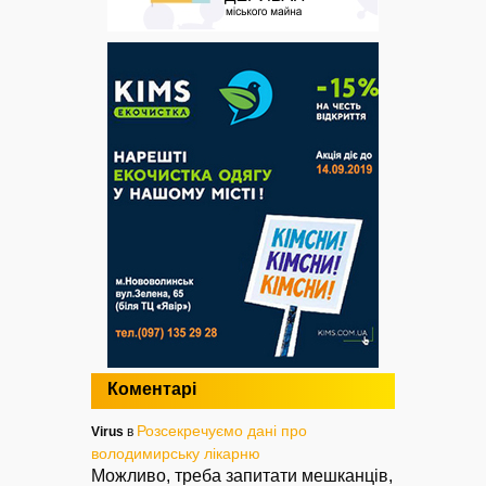
Коментарі
Розсекречуємо дані про
Virus
в
володимирську лікарню
Можливо, треба запитати мешканців,