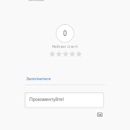
Нововол
лікарню?
— 14/09/2022
0
Рейтинг статті
Залогінитися