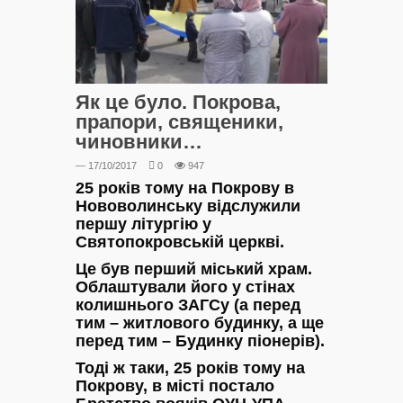
Як це було. Покрова,
прапори, священики,
чиновники…
— 17/10/2017
0
947
25 років тому на Покрову в
Нововолинську відслужили
першу літургію у
Святопокровській церкві.
Це був перший міський храм.
Облаштували його у стінах
колишнього ЗАГСу (а перед
тим – житлового будинку, а ще
перед тим – Будинку піонерів).
Тоді ж таки, 25 років тому на
Покрову, в місті постало