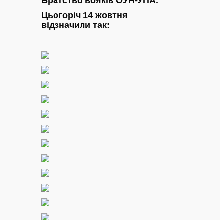
Братство вояків ОУН-УПА.
Цьогоріч 14 жовтня
відзначили так: