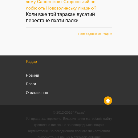
чому Сапожніков і Сторонський не
лобіюють Нововолинську лікарню?
Коли вже той таракан вусатий
перестане пхати палки
...
Попередні коментарі »
Радар
Новини
Блоги
Оголошення
© 2012-2016 “Радар”
Усі права застережено. Використання матеріалів сайту
дозволено виключно за попередньою згодою
адміністрації. За погодженого повного чи часткового
використання наших матеріалів активне