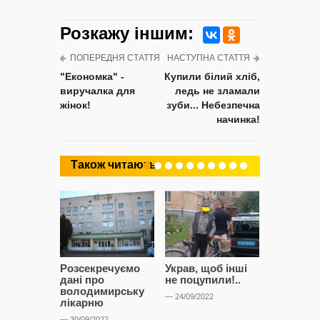
Розкажу iншим:
ПОПЕРЕДНЯ СТАТТЯ
НАСТУПНА СТАТТЯ
"Економка" -
Купили білий хліб,
виручалка для
ледь не зламали
жінок!
зуби... Небезпечна
начинка!
Також читають
Розсекречуємо
Украв, щоб інші
Битва за
дані про
не поцупили!..
кластерні
володимирську
чому Сап
— 24/09/2022
лікарню
і Сторон
лобіюют
— 30/09/2022