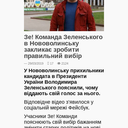
Зе! Команда Зеленського
в Нововолинську
закликає зробити
правильний вибір
— 29/03/2019
17
2124
У Нововолинську прихильники
кандидата в Президенти
України Володимира
Зеленського пояснили, чому
віддають свій голос за нього.
Відповідне відео з’явилося у
соціальній мережі Фейсбук.
Учасники Зе! Команди
пояснюють свій вибір бажанням
змінити старих політиків на нові