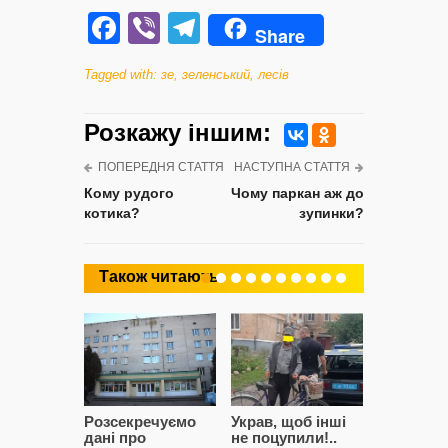
Facebook
Viber
Telegram
Share
Tagged with:
зе
,
зеленський
,
лесів
Розкажу iншим:
ПОПЕРЕДНЯ СТАТТЯ
НАСТУПНА СТАТТЯ
Кому рудого
Чому паркан аж до
котика?
зупинки?
Також читають
Розсекречуємо
Украв, щоб інші
Битва за
дані про
не поцупили!..
кластерні