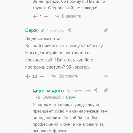
Зе не пройде, бо пройду я. Навіть по
трупах. Сторонський, не підведи!
Відповісти
4
Серж
7 років тому
Люди схаменіться
Зе.. хай вивчить хоть мову українську.
Нам ще клоунів не вистачало в
президентах!!!! Ви хтось чув його
програма, виступи? 95-квартал.
Відповісти
10
Цирк на дроті
7 років тому
Відповісти
Серж
У парламенті цирк, в уряді клоуни,
президент зі своїми свинарчуками теж
народ смішить. То хай би вже був
професійний клоун, а не злодюги за
основним фахом.