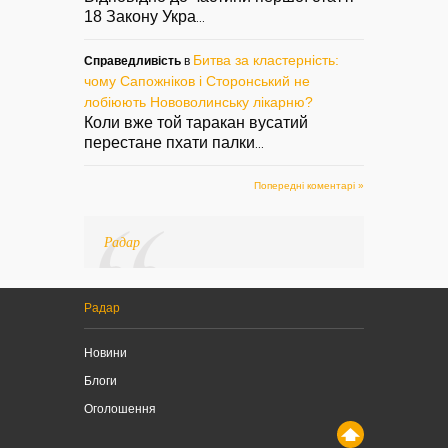
18 Закону Укра
...
Битва за кластерність:
Справедливість
в
чому Сапожніков і Сторонський не
лобіюють Нововолинську лікарню?
Коли вже той таракан вусатий
перестане пхати палки
...
Попередні коментарі »
Радар
Радар
Новини
Блоги
Оголошення