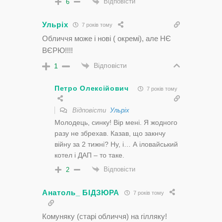
Відповісти
6
Ульріх
7 років тому
Обличчя може і нові ( окремі), але НЄ
ВЄРЮ!!!!
Відповісти
1
Петро Олексійович
7 років тому
Відповісти
Ульріх
Молодець, синку! Вір мені. Я жодного
разу не збрехав. Казав, що закнчу
війну за 2 тижні? Ну, і… А іловайський
котел і ДАП – то таке.
Відповісти
2
Анатоль_ БІДЗЮРА
7 років тому
Комуняку (старі обличчя) на гілляку!