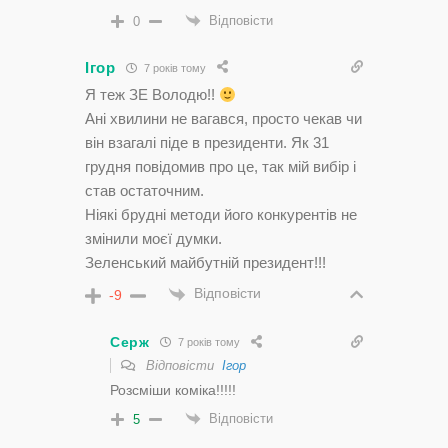
Відповісти
0
Ігор
7 років тому
Я теж ЗЕ Володю!!
Ані хвилини не вагався, просто чекав чи
він взагалі піде в президенти. Як 31
грудня повідомив про це, так мій вибір і
став остаточним.
Ніякі брудні методи його конкурентів не
змінили моєї думки.
Зеленський майбутній президент!!!
Відповісти
-9
Серж
7 років тому
Відповісти
Ігор
Розсміши коміка!!!!!
Відповісти
5