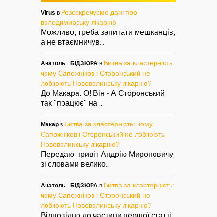
Розсекречуємо дані про
Virus
в
володимирську лікарню
Можливо, треба запитати мешканців,
а не втаємничув
...
Битва за кластерність:
Анатоль_ БІДЗЮРА
в
чому Сапожніков і Сторонський не
лобіюють Нововолинську лікарню?
До Макара. О! Він - А Сторонський
так "працює" на
...
Битва за кластерність: чому
Макар
в
Сапожніков і Сторонський не лобіюють
Нововолинську лікарню?
Передаю привіт Андрію Мироновичу
зі словами велико
...
Битва за кластерність:
Анатоль_ БІДЗЮРА
в
чому Сапожніков і Сторонський не
лобіюють Нововолинську лікарню?
Відповідно до частини першої статті