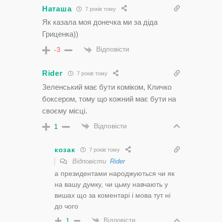
Наташа
7 років тому
Як казала моя донечка ми за діда
Гриценка))
Відповісти
-3
Rider
7 років тому
Зеленський має бути коміком, Кличко
боксером, тому що кожний має бути на
своєму місці.
Відповісти
1
козак
7 років тому
Відповісти
Rider
а президентами народжуються чи як
на вашу думку, чи цьму навчають у
вишах що за коментарі і мова тут ні
до чого
Відповісти
1