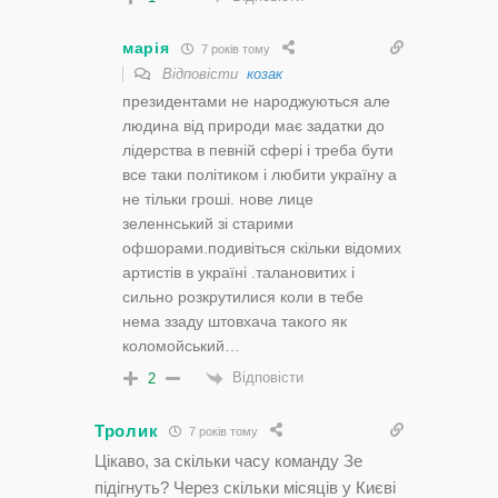
марія
7 років тому
Відповісти
козак
президентами не народжуються але
людина від природи має задатки до
лідерства в певній сфері і треба бути
все таки політиком і любити україну а
не тільки гроші. нове лице
зеленнський зі старими
офшорами.подивіться скільки відомих
артистів в україні .талановитих і
сильно розкрутилися коли в тебе
нема ззаду штовхача такого як
коломойський…
Відповісти
2
Тролик
7 років тому
Цікаво, за скільки часу команду Зе
підігнуть? Через скільки місяців у Києві