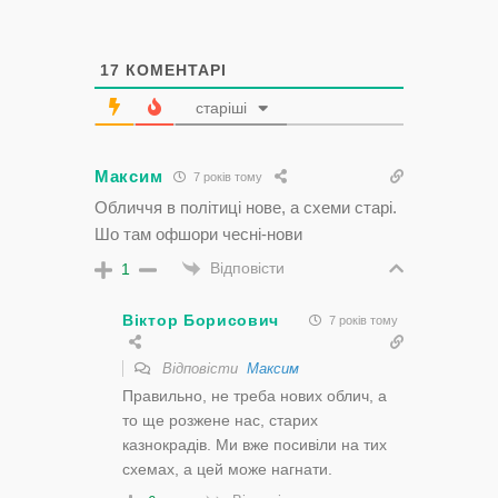
17
КОМЕНТАРІ
старіші
Максим
7 років тому
Обличчя в політиці нове, а схеми старі.
Шо там офшори чесні-нови
Відповісти
1
Віктор Борисович
7 років тому
Відповісти
Максим
Правильно, не треба нових облич, а
то ще розжене нас, старих
казнокрадів. Ми вже посивіли на тих
схемах, а цей може нагнати.