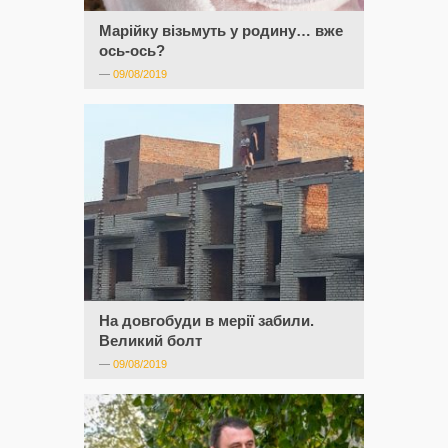
Марійку візьмуть у родину… вже
ось-ось?
—
09/08/2019
На довгобуди в мерії забили.
Великий болт
—
09/08/2019