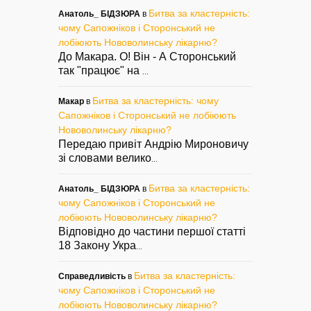
Битва за кластерність:
Анатоль_ БІДЗЮРА
в
чому Сапожніков і Сторонський не
лобіюють Нововолинську лікарню?
До Макара. О! Він - А Сторонський
так "працює" на
...
Битва за кластерність: чому
Макар
в
Сапожніков і Сторонський не лобіюють
Нововолинську лікарню?
Передаю привіт Андрію Мироновичу
зі словами велико
...
Битва за кластерність:
Анатоль_ БІДЗЮРА
в
чому Сапожніков і Сторонський не
лобіюють Нововолинську лікарню?
Відповідно до частини першої статті
18 Закону Укра
...
Битва за кластерність:
Справедливість
в
чому Сапожніков і Сторонський не
лобіюють Нововолинську лікарню?