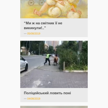
“Ми ж на смітник її не
викинули!..”
—
05/08/2019
Поліцейський ловить поні
—
04/08/2019