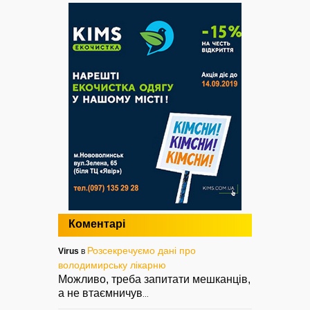
Коментарі
Розсекречуємо дані про
Virus
в
володимирську лікарню
Можливо, треба запитати мешканців,
а не втаємничув
...