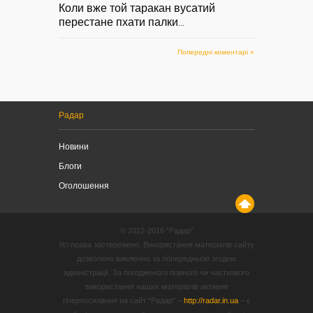
Коли вже той таракан вусатий
перестане пхати палки
...
Попередні коментарі »
Радар
Новини
Блоги
Оголошення
© 2012-2016 “Радар”
Усі права застережено. Використання матеріалів сайту
дозволено виключно за попередньою згодою
адміністрації. За погодженого повного чи часткового
використання наших матеріалів активне
гіперпосилання на сайт “Радар” –
http://radar.in.ua
– є