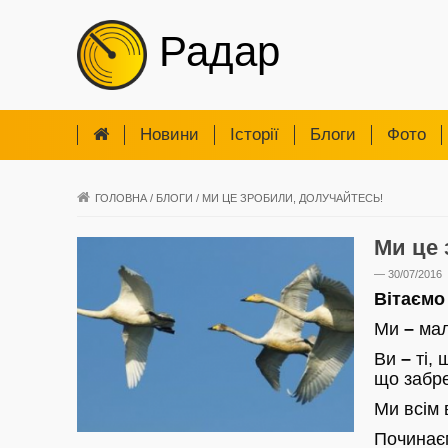
Радар
Новини
Iсторії
Блоги
Фото
ГОЛОВНА
/
БЛОГИ
/
МИ ЦЕ ЗРОБИЛИ, ДОЛУЧАЙТЕСЬ!
Ми це 
— 30/07/2016
Вітаємо
Ми
–
мал
Ви
–
ті,
що забр
Ми всім 
Починаєм