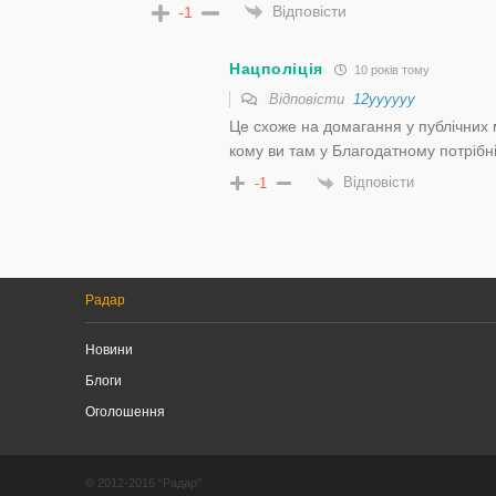
Відповісти
-1
Нацполіція
10 років тому
Відповісти
12уууууу
Це схоже на домагання у публічних м
кому ви там у Благодатному потрібні
Відповісти
-1
Радар
Новини
Блоги
Оголошення
© 2012-2016 “Радар”