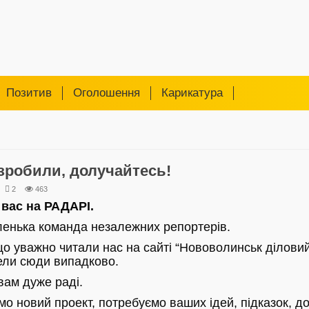
Позитив
Оголошення
Карикатура
зробили, долучайтесь!
2
463
 вас на РАДАРІ.
енька команда незалежних репортерів.
 що уважно читали нас на сайті “Нововолинськ діловий”,
ели сюди випадково.
вам дуже раді.
о новий проект, потребуємо ваших ідей, підказок, д