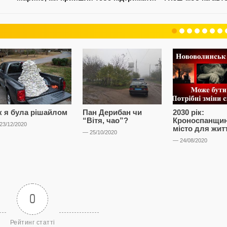
к я була рішайлом
Пан Дерибан чи
2030 рік:
“Вітя, чао”?
Кроноспанщин
23/12/2020
місто для жит
— 25/10/2020
— 24/08/2020
0
Рейтинг статті