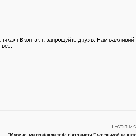
никах і Вконтакті, запрошуйте друзів. Нам важливий
 все.
НАСТУПНА С
"Марино, ми прийшли тебе підтримати!" Флеш-моб на авто