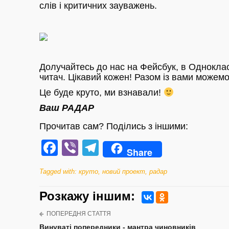
слів і критичних зауважень.
Долучайтесь до нас на Фейсбук, в Одноклас
читач. Цікавий кожен! Разом із вами можемо
Це буде круто, ми взнавали!
Ваш РАДАР
Прочитав сам? Поділись з іншими:
Facebook
Viber
Telegram
Share
Tagged with:
круто
,
новий проект
,
радар
Розкажу iншим:
ПОПЕРЕДНЯ СТАТТЯ
Винуваті попередники - мантра чиновників