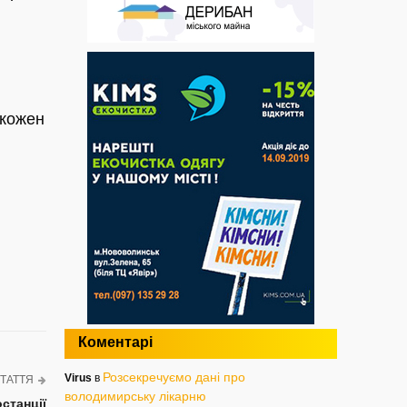
 кожен
Коментарі
Розсекречуємо дані про
Virus
в
ТАТТЯ
володимирську лікарню
станції