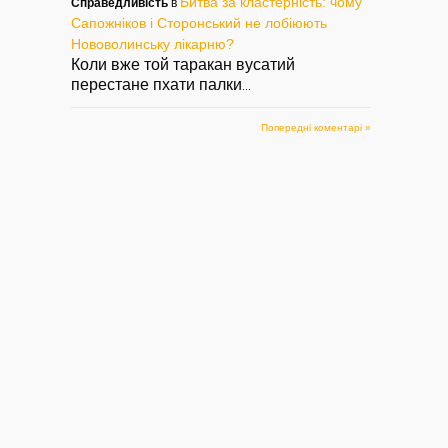
Битва за кластерність: чому
Справедливість
в
Сапожніков і Сторонський не лобіюють
Нововолинську лікарню?
Коли вже той таракан вусатий
перестане пхати палки
...
Попередні коментарі »