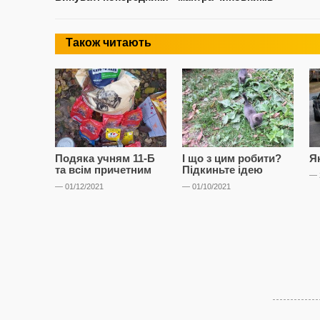
Також читають
Подяка учням 11-Б
І що з цим робити?
Я
та всім причетним
Підкиньте ідею
— 
— 01/12/2021
— 01/10/2021