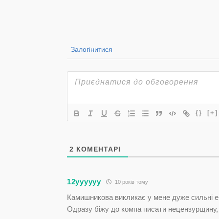
Залогінитися
{}
[+]
2
КОМЕНТАРІ
12уууууу
10 років тому
Камишникова викликає у мене дуже сильні емоції
Одразу біжу до компа писати нецензурщину