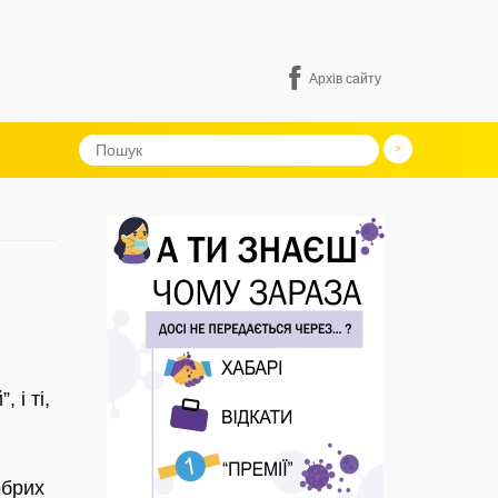
Архів сайту
 і ті,
обрих