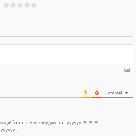
старіші
! Її статті мене збуджують, уууууу!!!!!!!!!!!!!!!
, уууууу…