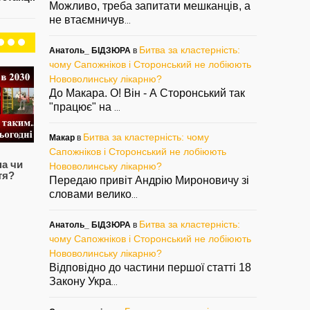
Можливо, треба запитати мешканців, а
не втаємничув
...
Битва за кластерність:
Анатоль_ БІДЗЮРА
в
чому Сапожніков і Сторонський не лобіюють
Нововолинську лікарню?
До Макара. О! Він - А Сторонський так
"працює" на
...
Битва за кластерність: чому
Макар
в
Сапожніков і Сторонський не лобіюють
Пане Сторонський,
Мер нагадує диво
А 
а чи
ви посліпли від
радянського
це
Нововолинську лікарню?
тя?
влади?
автопрому…
Передаю привіт Андрію Мироновичу зі
— 0
— 29/07/2020
— 17/07/2020
словами велико
...
Битва за кластерність:
Анатоль_ БІДЗЮРА
в
чому Сапожніков і Сторонський не лобіюють
Нововолинську лікарню?
Відповідно до частини першої статті 18
Закону Укра
...