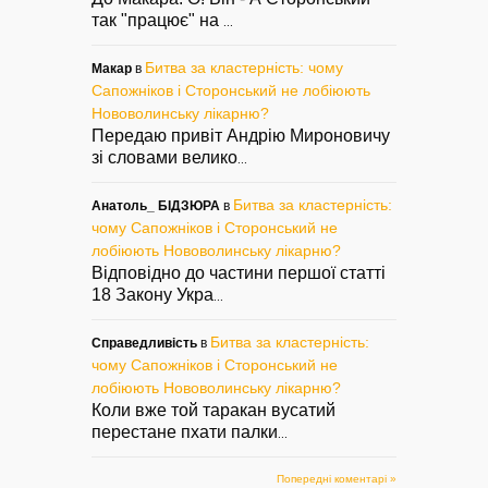
так "працює" на
...
Битва за кластерність: чому
Макар
в
Сапожніков і Сторонський не лобіюють
Нововолинську лікарню?
Передаю привіт Андрію Мироновичу
зі словами велико
...
Битва за кластерність:
Анатоль_ БІДЗЮРА
в
чому Сапожніков і Сторонський не
лобіюють Нововолинську лікарню?
Відповідно до частини першої статті
18 Закону Укра
...
Битва за кластерність:
Справедливість
в
чому Сапожніков і Сторонський не
лобіюють Нововолинську лікарню?
Коли вже той таракан вусатий
перестане пхати палки
...
Попередні коментарі »