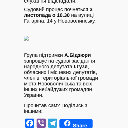
слухання відкладали.
Судовий процес почнеться
3
листопада о 10.30
на вулиці
Гагаріна, 14 у Нововолинську.
Група підтримки
А.Бідзюри
запрошує на судові засідання
народного депутата
І.Гузя
,
обласних і місцевих депутатів,
членів територіальної громади
міста Нововолинська та всіх
інших небайдужих громадян
України.
Прочитав сам? Поділись з
іншими:
Facebook
Viber
Telegram
Share