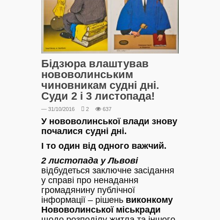
Бідзюра влаштував
нововолинським
чиновникам судні дні.
Суди 2 і 3 листопада!
— 31/10/2016
2
637
У нововолинської влади знову
почалися судні дні.
І то один від одного важчий.
2 листопада у Львові
відбудеться заключне засідання
у справі про ненадання
громадянину публічної
інформації – рішень
виконкому
Нововолинської міськради
щодо розподілу житла та іншого