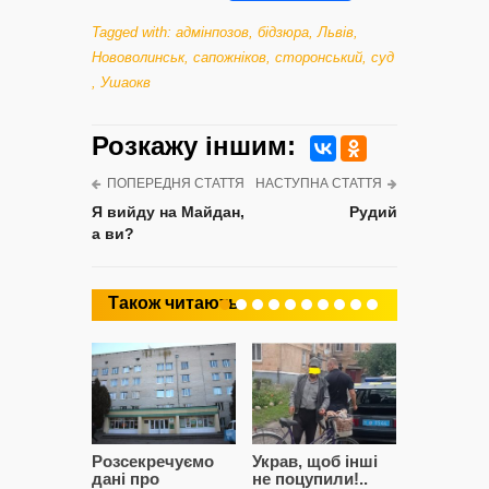
Tagged with:
адмінпозов
,
бідзюра
,
Львів
,
Нововолинськ
,
сапожніков
,
сторонський
,
суд
,
Ушаокв
Розкажу iншим:
ПОПЕРЕДНЯ СТАТТЯ
НАСТУПНА СТАТТЯ
Я вийду на Майдан,
Рудий
а ви?
Також читають
Розсекречуємо
Украв, щоб інші
Битва за
дані про
не поцупили!..
кластерні