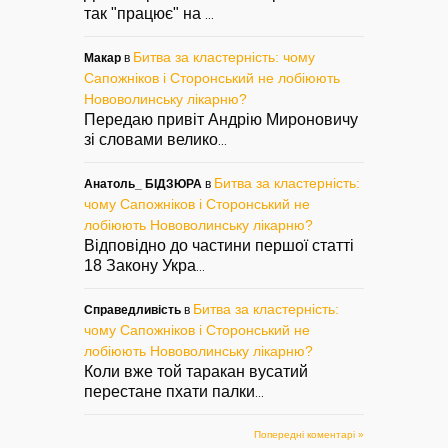
так "працює" на
...
Битва за кластерність: чому
Макар
в
Сапожніков і Сторонський не лобіюють
Нововолинську лікарню?
Передаю привіт Андрію Мироновичу
зі словами велико
...
Битва за кластерність:
Анатоль_ БІДЗЮРА
в
чому Сапожніков і Сторонський не
лобіюють Нововолинську лікарню?
Відповідно до частини першої статті
18 Закону Укра
...
Битва за кластерність:
Справедливість
в
чому Сапожніков і Сторонський не
лобіюють Нововолинську лікарню?
Коли вже той таракан вусатий
перестане пхати палки
...
Попередні коментарі »