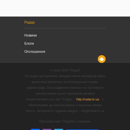
Радар
Новини
Блоги
Оголошення
© 2012-2016 “Радар”
Усі права застережено. Використання матеріалів сайту
дозволено виключно за попередньою згодою
адміністрації. За погодженого повного чи часткового
використання наших матеріалів активне
гіперпосилання на сайт “Радар” –
http://radar.in.ua
– є
обов’язковим до опублікування у першому абзаці
тексту. Зв’язатися з адміністрацією – info@radar.in.ua
Прочитав сам? Поділись з іншими: