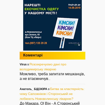
Коментарі
Розсекречуємо дані про
Virus
в
володимирську лікарню
Можливо, треба запитати мешканців,
а не втаємничув
...
Битва за кластерність:
Анатоль_ БІДЗЮРА
в
чому Сапожніков і Сторонський не
лобіюють Нововолинську лікарню?
До Макара. О! Він - А Сторонський