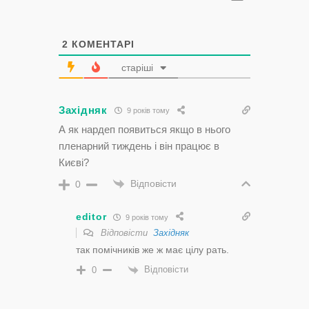
2
КОМЕНТАРІ
старіші
Західняк
9 років тому
А як нардеп появиться якщо в нього
пленарний тиждень і він працює в
Києві?
Відповісти
0
editor
9 років тому
Відповісти
Західняк
так помічників же ж має цілу рать.
Відповісти
0