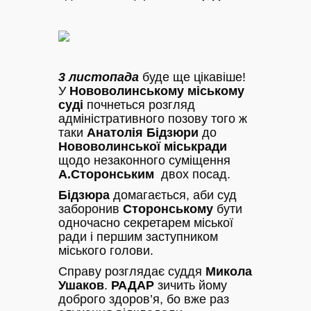
3 листопада
буде ще цікавіше!
У
Нововолинському міському
суді
почнеться розгляд
адміністративного позову того ж
таки
Анатолія Бідзюри
до
Нововолинської міськради
щодо незаконного суміщення
А.Сторонським
двох посад.
Бідзюра
домагається, аби суд
заборонив
Сторонському
бути
одночасно секретарем міської
ради і першим заступником
міського голови.
Справу розглядає суддя
Микола
Ушаков
.
РАДАР
зичить йому
доброго здоров’я, бо вже раз