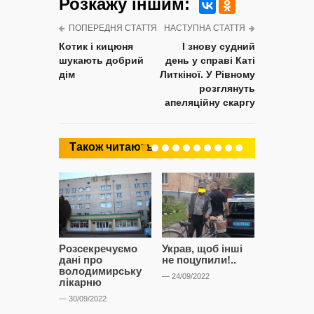
Розкажу iншим:
ПОПЕРЕДНЯ СТАТТЯ
НАСТУПНА СТАТТЯ
Котик і кицюня
І знову судний
шукають добрий
день у справі Каті
дім
Литкіної. У Рівному
розглянуть
апеляційну скаргу
Також читають
Розсекречуємо
Украв, щоб інші
Битва за
дані про
не поцупили!..
кластерні
володимирську
чому Сап
— 24/09/2022
лікарню
і Сторон
лобіюют
— 30/09/2022
Нововол