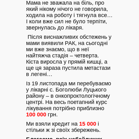
Мама не зважала на біль, про
який нікому нічого не говорила,
ходила на роботу і тягнула все…
І коли вже сил не було терпіти,
звернулась до лікаря.
Після виснажливих обстежень у
мами виявили РАК, на сьогодні
ми вже знаємо, що в неї
найтяжча стадія – четверта.
Кіста виросла у прямій кишці, а
ще ця зараза пустила метастази
в легені…
Із 19 листопада ми перебуваємо
у лікарні с. Боголюби Луцького
району – в онкопроктологічному
центрі. На весь поетапний курс
лікування потрібно приблизно
100 000
грн.
Ми взяли кредит на
15 000
і
стільки ж зі своїх збережень.