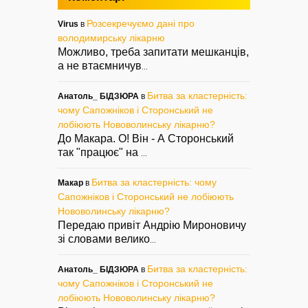
Розсекречуємо дані про
Virus
в
володимирську лікарню
Можливо, треба запитати мешканців,
а не втаємничув
...
Битва за кластерність:
Анатоль_ БІДЗЮРА
в
чому Сапожніков і Сторонський не
лобіюють Нововолинську лікарню?
До Макара. О! Він - А Сторонський
так "працює" на
...
Битва за кластерність: чому
Макар
в
Сапожніков і Сторонський не лобіюють
Нововолинську лікарню?
Передаю привіт Андрію Мироновичу
зі словами велико
...
Битва за кластерність:
Анатоль_ БІДЗЮРА
в
чому Сапожніков і Сторонський не
лобіюють Нововолинську лікарню?