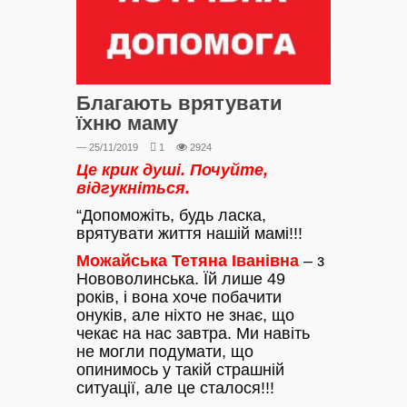
Благають врятувати
їхню маму
— 25/11/2019
1
2924
Це крик душі. Почуйте,
відгукніться.
“Допоможіть, будь ласка,
врятувати життя нашій мамі!!!
Можайська Тетяна Іванівна
– з
Нововолинська. Їй лише 49
років, і вона хоче побачити
онуків, але ніхто не знає, що
чекає на нас завтра. Ми навіть
не могли подумати, що
опинимось у такій страшній
ситуації, але це сталося!!!