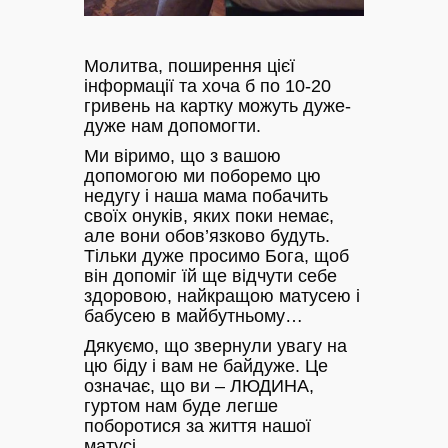
Молитва, поширення цієї
інформації та хоча б по 10-20
гривень на картку можуть дуже-
дуже нам допомогти.
Ми віримо, що з вашою
допомогою ми поборемо цю
недугу і наша мама побачить
своїх онуків, яких поки немає,
але вони обов’язково будуть.
Тільки дуже просимо Бога, щоб
він допоміг їй ще відчути себе
здоровою, найкращою матусею і
бабусею в майбутньому…
Дякуємо, що звернули увагу на
цю біду і вам не байдуже. Це
означає, що ви – ЛЮДИНА,
гуртом нам буде легше
поборотися за життя нашої
матусі.