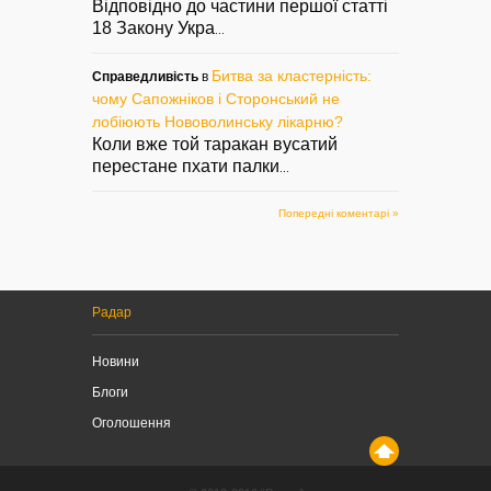
Відповідно до частини першої статті
18 Закону Укра
...
Битва за кластерність:
Справедливість
в
чому Сапожніков і Сторонський не
лобіюють Нововолинську лікарню?
Коли вже той таракан вусатий
перестане пхати палки
...
Попередні коментарі »
Радар
Новини
Блоги
Оголошення