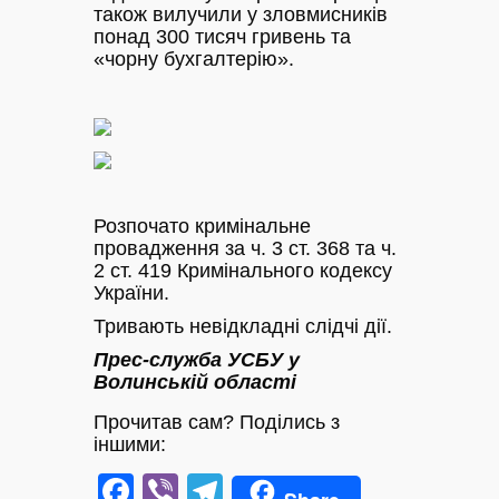
також вилучили у зловмисників
понад 300 тисяч гривень та
«чорну бухгалтерію».
Розпочато кримінальне
провадження за ч. 3 ст. 368 та ч.
2 ст. 419 Кримінального кодексу
України.
Тривають невідкладні слідчі дії.
Прес-служба УСБУ у
Волинській області
Прочитав сам? Поділись з
іншими:
Facebook
Viber
Telegram