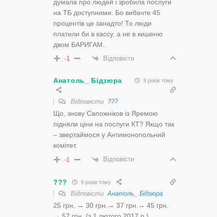
думала про людей і зробила послуги
на ТБ доступними. Бо вибачте 45
процентів це занадто! То люди
платили би в кассу, а не в кишеню
двом БАРИГАМ..
Відповісти
-1
Анатоль_ Бідзюра
9 років тому
Відповісти
???
Що, знову Сапожніков із Яремою
підняли ціни на послуги КТ? Якщо так
– звертаймося у Антимонопольний
комітет.
Відповісти
-1
???
9 років тому
Відповісти
Анатоль_ Бідзюра
25 грн. → 30 грн.→ 37 грн.→ 45 грн.
→ 57 грн. (з 1 лютого 2017 р.)