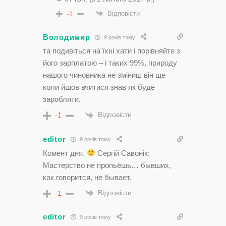
Відповісти
-1
Володимир
9 років тому
та подивіться на їхні хати і порівняйте з
його зарплатою – і таких 99%, природу
нашого чиновника не зміниш він ще
коли йшов вчитися знав як буде
заробляти.
Відповісти
-1
editor
9 років тому
Комент дня.
Сергій Савонік:
Мастерство не пропьёшь… бывших,
как говорится, не бывает.
Відповісти
-1
editor
9 років тому