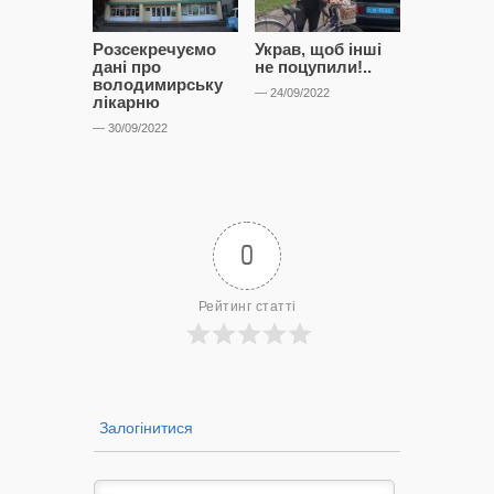
Розсекречуємо
Украв, щоб інші
Битва за
дані про
не поцупили!..
кластерні
володимирську
чому Сап
— 24/09/2022
лікарню
і Сторон
лобіюют
— 30/09/2022
Нововол
лікарню?
— 14/09/2022
0
Рейтинг статті
Залогінитися