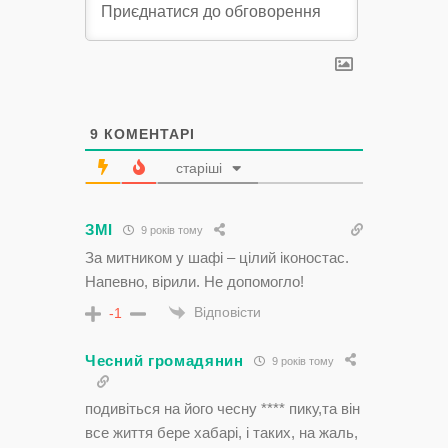
9
КОМЕНТАРІ
старіші
ЗМІ
9 років тому
За митником у шафі – цілий іконостас.
Напевно, вірили. Не допомогло!
Відповісти
-1
Чесний громадянин
9 років тому
подивіться на його чесну **** пику,та він
все життя бере хабарі, і таких, на жаль,