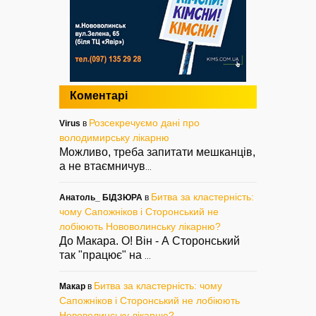
Коментарі
Розсекречуємо дані про
Virus
в
володимирську лікарню
Можливо, треба запитати мешканців,
а не втаємничув
...
Битва за кластерність:
Анатоль_ БІДЗЮРА
в
чому Сапожніков і Сторонський не
лобіюють Нововолинську лікарню?
До Макара. О! Він - А Сторонський
так "працює" на
...
Битва за кластерність: чому
Макар
в
Сапожніков і Сторонський не лобіюють
Нововолинську лікарню?