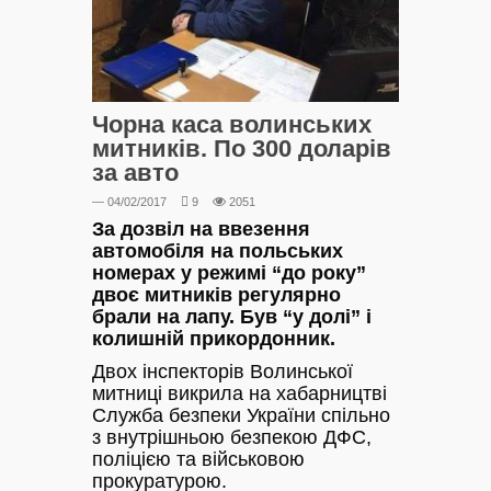
Чорна каса волинських
митників. По 300 доларів
за авто
— 04/02/2017
9
2051
За дозвіл на ввезення
автомобіля на польських
номерах у режимі “до року”
двоє митників регулярно
брали на лапу. Був “у долі” і
колишній прикордонник.
Двох інспекторів Волинської
митниці викрила на хабарництві
Служба безпеки України спільно
з внутрішньою безпекою ДФС,
поліцією та військовою
прокуратурою.