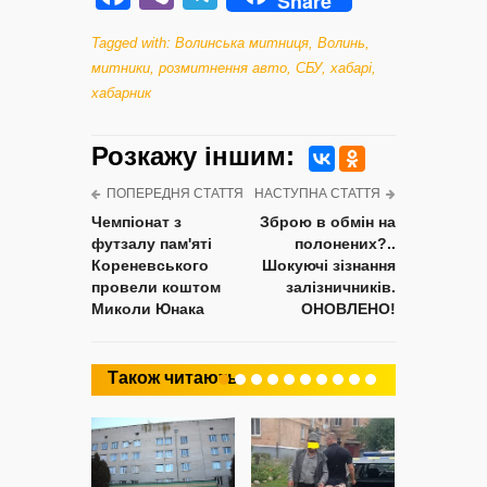
Share
Tagged with:
Волинська митниця
,
Волинь
,
митники
,
розмитнення авто
,
СБУ
,
хабарі
,
хабарник
Розкажу iншим:
ПОПЕРЕДНЯ СТАТТЯ
НАСТУПНА СТАТТЯ
Чемпіонат з
Зброю в обмін на
футзалу пам'яті
полонених?..
Кореневського
Шокуючі зізнання
провели коштом
залізничників.
Миколи Юнака
ОНОВЛЕНО!
Також читають