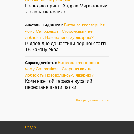
Передаю привіт Андрію Мироновичу
зі словами велико
...
Битва за кластерність:
Анатоль_ БІДЗЮРА
в
чому Сапожніков і Сторонський не
лобіюють Нововолинську лікарню?
Відповідно до частини першої статті
18 Закону Укра
...
Битва за кластерність:
Справедливість
в
чому Сапожніков і Сторонський не
лобіюють Нововолинську лікарню?
Коли вже той таракан вусатий
перестане пхати палки
...
Попередні коментарі »
Радар