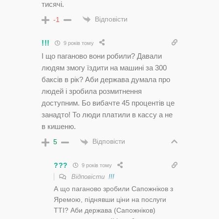
тисячі.
Відповісти
-1
!!!
9 років тому
І що паганово вони робили? Давали
людям змогу їздити на машині за 300
баксів в рік? Аби держава думала про
людей і зробила розмитнення
доступним. Бо вибачте 45 процентів це
занадто! То люди платили в кассу а не
в кишеню.
Відповісти
5
???
9 років тому
Відповісти
!!!
А що паганово зробили Сапожніков з
Яремою, піднявши ціни на послуги
ТТІ? Аби держава (Сапожніков)