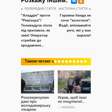
Розкажу iншим:
ПОПЕРЕДНЯ СТАТТЯ
НАСТУПНА СТАТТЯ
"Аладдін" проти
Гаражна банда не
"Ревізора"!
хоче "колотися".
Телеведуча лізла
Водії, впізнавайте
під прилавок, як
речі, які у вас
змія! Оператор
вкрали!
стрибав до
продавчині...
Також читають
Розсекречуємо
Украв, щоб інші
Битва за
дані про
не поцупили!..
кластерні
володимирську
чому Сап
— 24/09/2022
лікарню
і Сторон