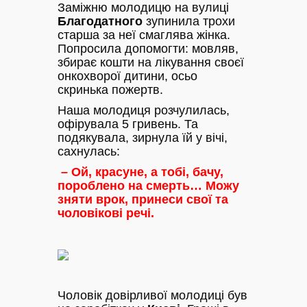
Заміжню молодицю на вулиці
Благодатного
зупинила трохи
старша за неї смаглява жінка.
Попросила допомогти: мовляв,
збирає кошти на лікування своєї
онкохворої дитини, осьо
скринька пожертв.
Наша молодиця розчулилась,
офірувала 5 гривень. Та
подякувала, зирнула їй у вічі,
сахнулась:
– Ой, красуне, а тобі, бачу,
пороблено на смерть… Можу
зняти врок, принеси свої та
чоловікові речі.
Чоловік довірливої молодиці був