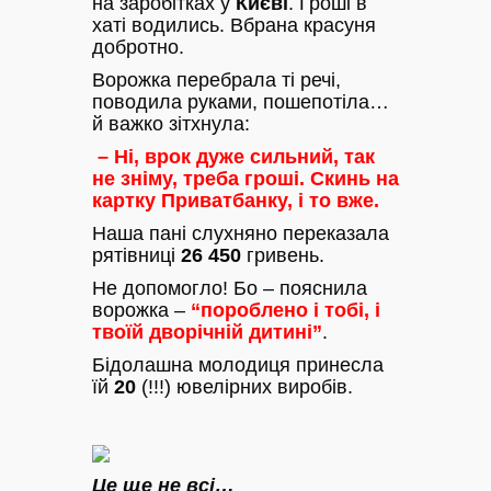
на заробітках у
Києві
. Гроші в
хаті водились. Вбрана красуня
добротно.
Ворожка перебрала ті речі,
поводила руками, пошепотіла…
й важко зітхнула:
– Ні, врок дуже сильний, так
не зніму, треба гроші. Скинь на
картку Приватбанку, і то вже.
Наша пані слухняно переказала
рятівниці
26 450
гривень.
Не допомогло! Бо – пояснила
ворожка –
“пороблено і тобі, і
твоїй дворічній дитині”
.
Бідолашна молодиця принесла
їй
20
(!!!) ювелірних виробів.
Це ще не всі…