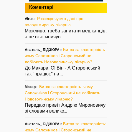
Коментарі
Розсекречуємо дані про
Virus
в
володимирську лікарню
Можливо, треба запитати мешканців,
а не втаємничув
...
Битва за кластерність:
Анатоль_ БІДЗЮРА
в
чому Сапожніков і Сторонський не
лобіюють Нововолинську лікарню?
До Макара. О! Він - А Сторонський
так "працює" на
...
Битва за кластерність: чому
Макар
в
Сапожніков і Сторонський не лобіюють
Нововолинську лікарню?
Передаю привіт Андрію Мироновичу
зі словами велико
...
Битва за кластерність:
Анатоль_ БІДЗЮРА
в
чому Сапожніков і Сторонський не