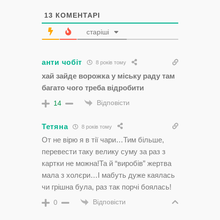
13
КОМЕНТАРІ
старіші
анти чобіт
8 років тому
хай зайде ворожка у міську раду там
багато чого треба відробити
Відповісти
14
Тетяна
8 років тому
От не вірю я в тії чари…Тим більше,
перевести таку велику суму за раз з
картки не можна!Та й “виробів” жертва
мала з холєри…І мабуть дуже каялась
чи грішна була, раз так порчі боялась!
Відповісти
0