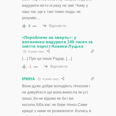
видурити ніхто ні разу не зміг. Чому у
наш час ще є такі темні люди, не
розумію…
Відповісти
3
«Пороблено на смерть»: у
волинянки видурили 140 тисяч за
зняття порчі | Новини Луцька
8 років тому
[…] Про це пише Радар. […]
Відповісти
-1
ІРИНА
8 років тому
Вони дуже добре володіють гіпнозом і
не дивуйтеся що вона винесла їм усі
гроші, бо не відомо як би і ви
носили.Хіба вас не бере гіпноз.Саме
краще з ними не розмовляти .Колись в