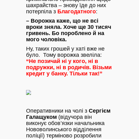
шахрайства – знову їде до них
потерпіла з
Благодатного
:
– Ворожка каже, що не всі
вроки зняла. Хоче ще 30 тисяч
гривень. Бо пороблено й на
мого чоловіка.
Ну, таких грошей у хаті вже не
було. Тому ворожка звеліла:
“Не позичай ні у кого, ні в
подружки, ні в родичів. Візьми
кредит у банку. Тільки так!”
Оперативники на чолі з
Сергієм
Галащуком
(відучора він
виконує обов’язки начальника
Нововолинського відділення
поліції) терміново розробили