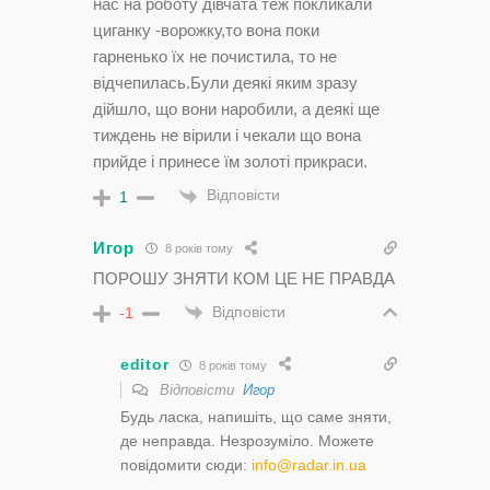
нас на роботу дівчата теж покликали
циганку -ворожку,то вона поки
гарненько їх не почистила, то не
відчепилась.Були деякі яким зразу
дійшло, що вони наробили, а деякі ще
тиждень не вірили і чекали що вона
прийде і принесе їм золоті прикраси.
Відповісти
1
Игор
8 років тому
ПОРОШУ ЗНЯТИ КОМ ЦЕ НЕ ПРАВДА
Відповісти
-1
editor
8 років тому
Відповісти
Игор
Будь ласка, напишіть, що саме зняти,
де неправда. Незрозуміло. Можете
повідомити сюди:
info@radar.in.ua