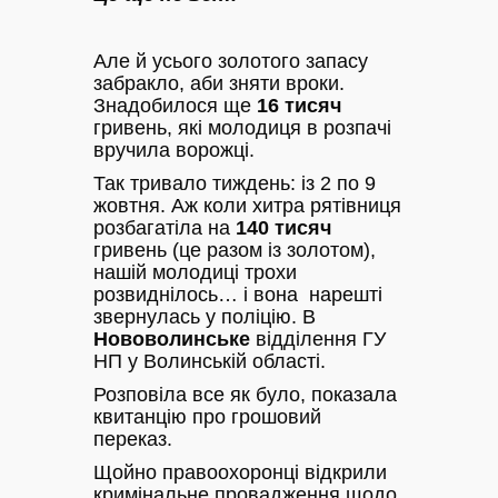
Але й усього золотого запасу
забракло, аби зняти вроки.
Знадобилося ще
16 тисяч
гривень, які молодиця в розпачі
вручила ворожці.
Так тривало тиждень: із 2 по 9
жовтня. Аж коли хитра рятівниця
розбагатіла на
140 тисяч
гривень (це разом із золотом),
нашій молодиці трохи
розвиднілось… і вона нарешті
звернулась у поліцію. В
Нововолинське
відділення ГУ
НП у Волинській області.
Розповіла все як було, показала
квитанцію про грошовий
переказ.
Щойно правоохоронці відкрили
кримінальне провадження щодо