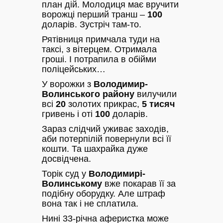
план дій. Молодиця має вручити
ворожці перший транш –
100
доларів. Зустріч там-то.
Рятівниця примчала туди на
таксі, з вітерцем. Отримала
гроші. І потрапила в обійми
поліцейських…
У ворожки з
Володимир-
Волинського району
вилучили
всі
20
золотих прикрас,
5 тисяч
гривень і оті
100
доларів.
Зараз слідчий уживає заходів,
аби потерпілій повернули всі її
кошти. Та шахрайка дуже
досвідчена.
Торік суд у
Володимирі-
Волинському
вже покарав її за
подібну оборудку. Але штраф
вона так і не сплатила.
Нині 33-річна аферистка може