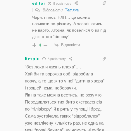
editor
8 років тому
Відповісти
Тетяна
Чари, гіпноз, НЛП… це можна
називати по-різному. А зловтішатись
не варто. Хтозна, як повелися б ви під
дією отого “гіпнозу”.
Відповісти
4
Кетрін
8 років тому
“без лоха и жизнь плоха”….
Хай би та ворожка собі відробила
порчу, а то що ж то у неї “дитина хвора”
і грошей нема, неборачки.
Як на таке можна вестись, не розумію.
Передивляться тих битв екстрасенсів
по “тілівізєру” й вірять у тупощі і брєд.
Сама зустрічала таких “відроблялок”
уже незлічену кількість раз, не одна на
мені “порчі бачила”, ну чомусь ні рубля