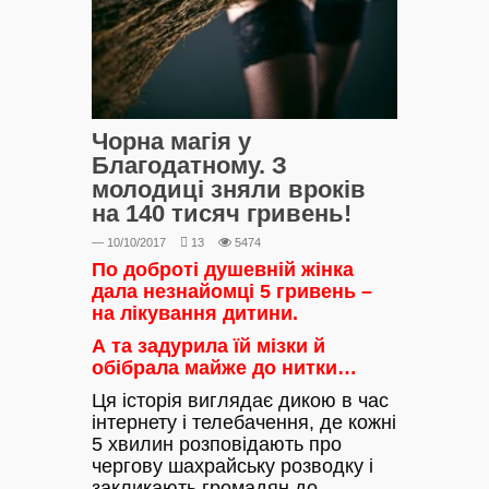
Чорна магія у
Благодатному. З
молодиці зняли вроків
на 140 тисяч гривень!
— 10/10/2017
13
5474
По доброті душевній жінка
дала незнайомці 5 гривень –
на лікування дитини.
А та задурила їй мізки й
обібрала майже до нитки…
Ця історія виглядає дикою в час
інтернету і телебачення, де кожні
5 хвилин розповідають про
чергову шахрайську розводку і
закликають громадян до