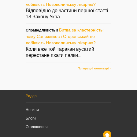
лобіюють Нововолинську лікарню?
Відповідно до частини першої статті
18 Закону Укра
...
Битва за кластерність:
Справедливість
в
чому Сапожніков і Сторонський не
лобіюють Нововолинську лікарню?
Коли вже той таракан вусатий
перестане пхати палки
...
Попередні коментарі »
Радар
Новини
Блоги
Оголошення