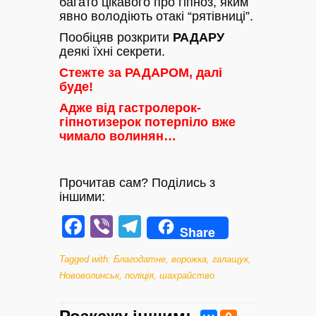
багато цікавого про гіпноз, яким
явно володіють отакі “рятівниці”.
Пообіцяв розкрити
РАДАРУ
деякі їхні секрети.
Стежте за РАДАРОМ, далі
буде!
Адже від гастролерок-
гіпнотизерок потерпіло вже
чимало волинян…
Прочитав сам? Поділись з
іншими:
Facebook
Viber
Telegram
Share
Tagged with:
Благодатне
,
ворожка
,
галащук
,
Нововолинськ
,
поліція
,
шахрайство