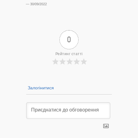
лобіюют
— 30/09/2022
Нововол
лікарню?
— 14/09/2022
0
Рейтинг статті
Залогінитися