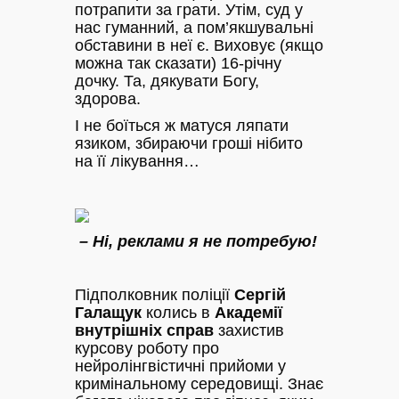
потрапити за грати. Утім, суд у
нас гуманний, а пом’якшувальні
обставини в неї є. Виховує (якщо
можна так сказати) 16-річну
дочку. Та, дякувати Богу,
здорова.
І не боїться ж матуся ляпати
язиком, збираючи гроші нібито
на її лікування…
– Ні, реклами я не потребую!
Підполковник поліції
Сергій
Галащук
колись в
Академії
внутрішніх справ
захистив
курсову роботу про
нейролінгвістичні прийоми у
кримінальному середовищі. Знає