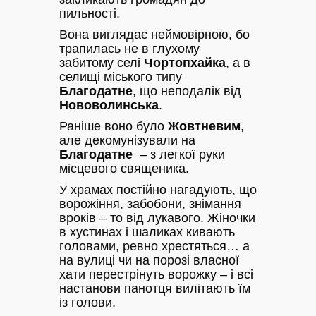
пильності.
Вона виглядає неймовірною, бо
трапилась не в глухому
забитому селі
Чортопхайка
, а в
селищі міського типу
Благодатне
, що неподалік від
Нововолинська
.
Раніше воно було
Жовтневим
,
але декомунізували на
Благодатне
– з легкої руки
місцевого священика.
У храмах постійно нагадують, що
ворожіння, забобони, знімання
вроків – то від лукавого. Жіночки
в хустинах і шаликах кивають
головами, ревно хрестяться… а
на вулиці чи на порозі власної
хати перестрінуть ворожку – і всі
настанови панотця вилітають їм
із голови.