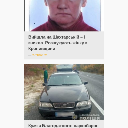
Вийшла на Шахтарській – і
зникла. Розшукують жінку з
Кропивщини
—
27/10/2021
Кузя з Благодатного: наркобарон