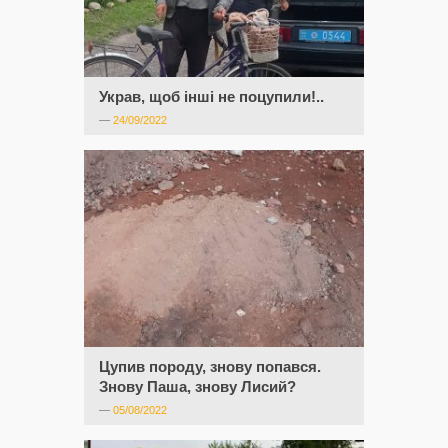
Украв, щоб інші не поцупили!..
—
24/09/2022
Цупив породу, знову попався.
Знову Паша, знову Лисий?
—
05/08/2022