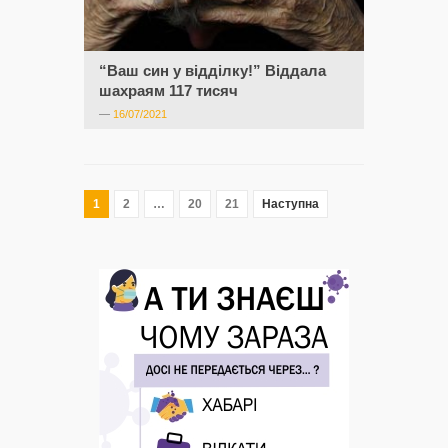
“Ваш син у відділку!” Віддала
шахраям 117 тисяч
—
16/07/2021
1
2
…
20
21
Наступна