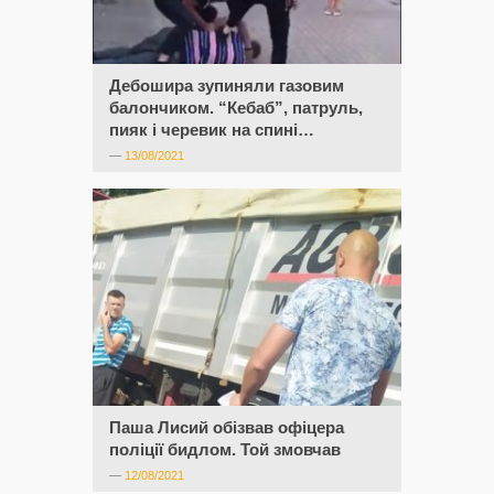
Дебошира зупиняли газовим
балончиком. “Кебаб”, патруль,
пияк і черевик на спині…
—
13/08/2021
Паша Лисий обізвав офіцера
поліції бидлом. Той змовчав
—
12/08/2021