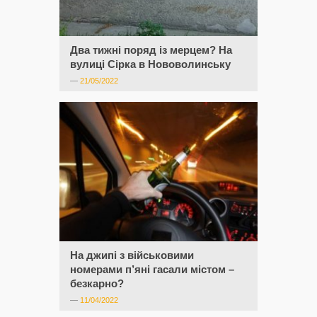
Два тижні поряд із мерцем? На
вулиці Сірка в Нововолинську
—
21/05/2022
На джипі з військовими
номерами п’яні гасали містом –
безкарно?
—
11/04/2022