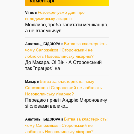
Коментарі
Розсекречуємо дані про
Virus
в
володимирську лікарню
Можливо, треба запитати мешканців,
а не втаємничув
...
Битва за кластерність:
Анатоль_ БІДЗЮРА
в
чому Сапожніков і Сторонський не
лобіюють Нововолинську лікарню?
До Макара. О! Він - А Сторонський
так "працює" на
...
Битва за кластерність: чому
Макар
в
Сапожніков і Сторонський не лобіюють
Нововолинську лікарню?
Передаю привіт Андрію Мироновичу
зі словами велико
...
Битва за кластерність:
Анатоль_ БІДЗЮРА
в
чому Сапожніков і Сторонський не
лобіюють Нововолинську лікарню?