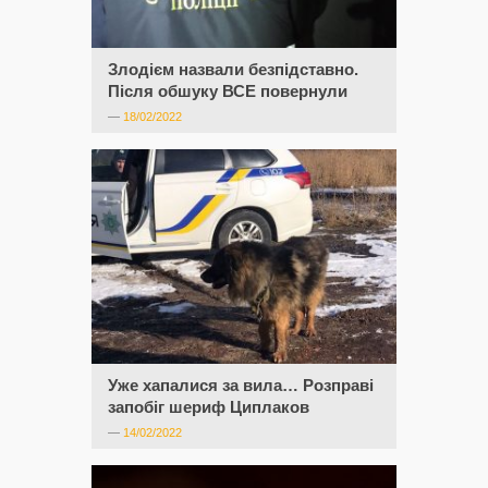
Злодієм назвали безпідставно.
Після обшуку ВСЕ повернули
—
18/02/2022
Уже хапалися за вила… Розправі
запобіг шериф Циплаков
—
14/02/2022