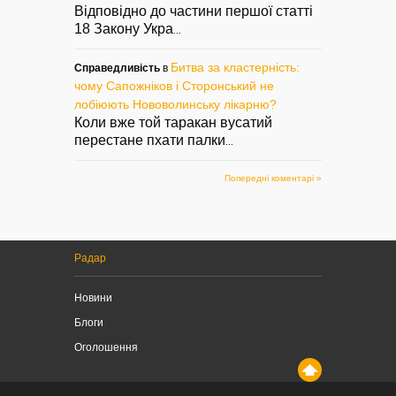
Відповідно до частини першої статті
18 Закону Укра
...
Битва за кластерність:
Справедливість
в
чому Сапожніков і Сторонський не
лобіюють Нововолинську лікарню?
Коли вже той таракан вусатий
перестане пхати палки
...
Попередні коментарі »
Радар
Новини
Блоги
Оголошення