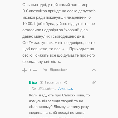
Ось сьогодні, у цей самий час – мер
В.Сапожніков прийде на сесію депутатів
міської ради покинувши лікарняний, о
10-00. Щоби бува, у його відсутність, не
оголосили недовіри за “хороші” діла
давно минулих і сьогоднішніх днів.
Своїм заступникам він не довіряє, не те
щоб повністю, та все ж… Приходьте на
сесію і скажіть все що думаєте про його
феодальну світлість.
Відповісти
0
Віка
9 років тому
Відповісти
Анатоль_
Коли згадують про Сапожнікова, то
чомусь він завжди хворий та на
лікарняному? Більшу частину року
людина на такій посаді не може