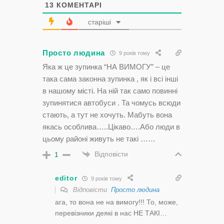
13
КОМЕНТАРІ
старіші
Просто людина
9 років тому
Яка ж це зупинка “НА ВИМОГУ” – це
така сама законна зупинка , як і всі інші
в нашому місті. На ній так само повинні
зупинятися автобуси . Та чомусь всюди
стають, а тут не хочуть. Мабуть вона
якась особлива…..Цікаво….Або люди в
цьому районі живуть не такі ……
Відповісти
1
editor
9 років тому
Відповісти
Просто людина
ага, то вона не на вимогу!!! То, може,
перевізники деякі в нас НЕ ТАКІ…