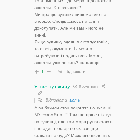
То й “вчепіться” до мера, щоб поклав
асфальт. Хто заважає?
Ми про цю зупинку пишемо вже не
вперше. Сподіваємось питання
доколупати. Але ми вам нічого не
винні.
Якщо зупинку здали в експлуатацію,
то є всі документи. Їх можна
витребувати і подивитись. Може,
асфальт уже лежить? на папері…
Відповісти
1
Я теж тут живу
9 років тому
Відповісти
гість
А ви бачили стан покриття на зупинці
М’ясокомбінат ? Там ще гірше ніж тут
на зупинці, але там маршрутки стають
і не один шофер не сказав ,що
ставати не буде? Можливо після цих