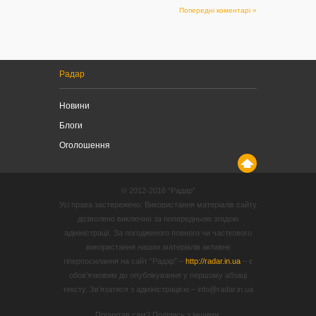
Попередні коментарі »
Радар
Новини
Блоги
Оголошення
© 2012-2016 “Радар”
Усі права застережено. Використання матеріалів сайту
дозволено виключно за попередньою згодою
адміністрації. За погодженого повного чи часткового
використання наших матеріалів активне
гіперпосилання на сайт “Радар” –
http://radar.in.ua
– є
обов’язковим до опублікування у першому абзаці
тексту. Зв’язатися з адміністрацією – info@radar.in.ua
Прочитав сам? Поділись з іншими: