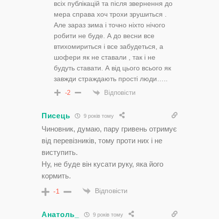
всіх публікацій та після звернення до
мера справа хоч трохи зрушиться .
Але зараз зима і точно ніхто нічого
робити не буде. А до весни все
втихомириться і все забудеться, а
шофери як не ставали , так і не
будуть ставати. А від цього всього як
завжди страждають прості люди…..
Відповісти
-2
Писець
9 років тому
Чиновник, думаю, пару гривень отримує
від перевізників, тому проти них і не
виступить.
Ну, не буде він кусати руку, яка його
кормить.
Відповісти
-1
Анатоль_
9 років тому