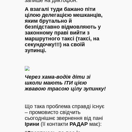
запише на диктофон.
А взагалі туди бажано піти
цілою делегацією мешканців,
яким брутально й
безпідставно відмовляють у
законному праві вийти з
маршрутного таксі (таксі, на
секундочку!!!) на своїй
зупинці.
Через хама-водія діти зі
школи мають ІТИ цією
жвавою трасою цілу зупинку!
Що така проблема справді існує
– промовисто свідчить
сьогоднішнє звернення від пані
Ірини
(її контакти
РАДАР
має):