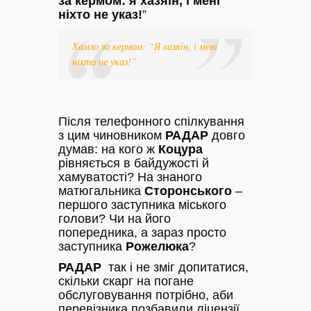
за кермом: я хазяїн, і мені
ніхто не указ!
”
Хамло за кермом: “Я хазяїн, і мені
ніхто не указ!”
Після телефонного спілкування
з цим чиновником
РАДАР
довго
думав: на кого ж
Коцура
рівняється в байдужості й
хамуватості? На знаного
матюгальника
Сторонського
–
першого заступника міського
голови? Чи на його
попередника, а зараз просто
заступника
Рожелюка
?
РАДАР
так і не зміг допитатися,
скільки скарг на погане
обслуговування потрібно, аби
перевізника позбавили ліцензії