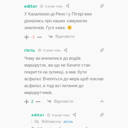
editor
9 років тому
У Казалеккіо-ді-Рено і у Пітері вже
дізнались про наших хамуватих
землячків. Гугл каже.
Відповісти
-1
гість
9 років тому
Чому ви вчепилися до водіїв
маршруток, ви що не бачите стан
покриття на зупинці, а має бути
асфальт. Вчепіться до мера щоб поклав
асфальт, а тоді всі питання до
маршрутчиків.
Відповісти
2
editor
9 років тому
Відповісти
гість