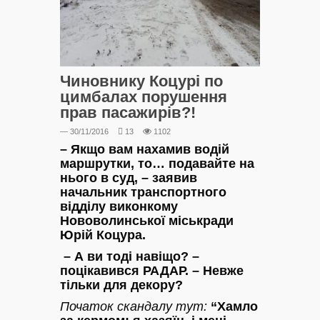
Чиновнику Коцурі по
цимбалах порушення
прав пасажирів?!
— 30/11/2016
13
1102
– Якщо вам нахамив водій
маршрутки, то… подавайте на
нього в суд, – заявив
начальник транспортного
відділу виконкому
Нововолинської міськради
Юрій Коцура.
– А ви тоді навіщо? –
поцікавився РАДАР. – Невже
тільки для декору?
Початок скандалу тут:
“Хамло