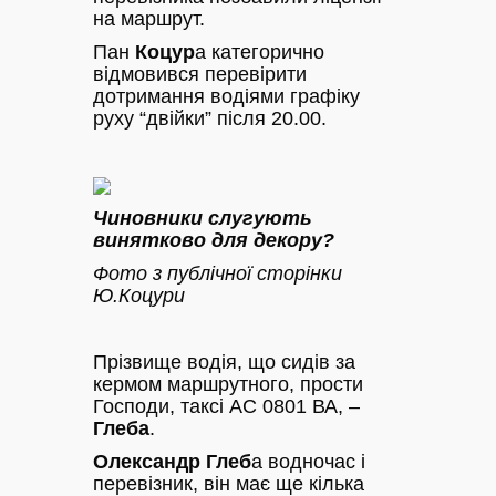
на маршрут.
Пан
Коцур
а категорично
відмовився перевірити
дотримання водіями графіку
руху “двійки” після 20.00.
Чиновники слугують
винятково для декору?
Фото з публічної сторінки
Ю.Коцури
Прізвище водія, що сидів за
кермом маршрутного, прости
Господи, таксі АС 0801 ВА, –
Глеба
.
Олександр Глеб
а водночас і
перевізник, він має ще кілька