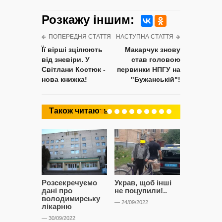
Розкажу iншим:
ПОПЕРЕДНЯ СТАТТЯ
НАСТУПНА СТАТТЯ
Її вірші зцілюють
Макарчук знову
від зневіри. У
став головою
Світлани Костюк -
первинки НПГУ на
нова книжка!
"Бужанській"!
Також читають
Розсекречуємо
Украв, щоб інші
Битва за
дані про
не поцупили!..
кластерні
володимирську
чому Сап
— 24/09/2022
лікарню
і Сторон
лобіюют
— 30/09/2022