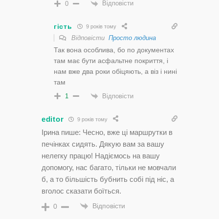
Відповісти
0
гість
9 років тому
Відповісти
Просто людина
Так вона особлива, бо по документах
там має бути асфальтне покриття, і
нам вже два роки обіцяють, а віз і нині
там
Відповісти
1
editor
9 років тому
Ірина пише: Чесно, вже ці маршрутки в
печінках сидять. Дякую вам за вашу
нелегку працю! Надіємось на вашу
допомогу, нас багато, тільки не мовчали
б, а то більшість бубнить собі під ніс, а
вголос сказати боїться.
Відповісти
0