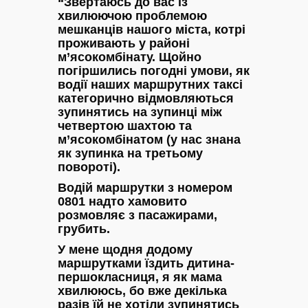
“Звертаюсь до вас із
хвилюючою проблемою
мешканців нашого міста, котрі
проживають у районі
м’ясокомбінату. Щойно
погіршились погодні умови, як
водії наших маршрутних таксі
категорично відмовляються
зупинятись на зупинці між
четвертою шахтою та
м’ясокомбінатом (у нас знана
як зупинка на третьому
повороті).
Водій маршрутки з номером
0801 надто хамовито
розмовляє з пасажирами,
грубить.
У мене щодня додому
маршрутками їздить дитина-
першокласниця, я як мама
хвилююсь, бо вже декілька
разів їй не хотіли зупинятись