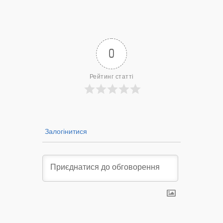
Нововол
лікарню?
— 14/09/2022
0
Рейтинг статті
Залогінитися