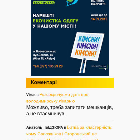
Коментарі
Розсекречуємо дані про
Virus
в
володимирську лікарню
Можливо, треба запитати мешканців,
а не втаємничув
...
Битва за кластерність:
Анатоль_ БІДЗЮРА
в
чому Сапожніков і Сторонський не