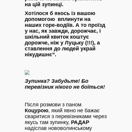
на цій зупинці.
Хотілося б якось із вашою
допомогою вплинути на
наших горе-водіїв. А то проїзд
у нас, як завжди, дорожчає, і
шкільний квиток коштує
дорожче, ніж у Луцьку (!!!), а
ставлення до людей украй
нікудишнє”.
Зупинка? Забудьте! Бо
перевізник нікого не боїться!
Після розмови з паном
Коцурою
, який явно не бажає
сваритися з перевізниками через
якусь там зупинку,
РАДАР
надіслав нововолинському