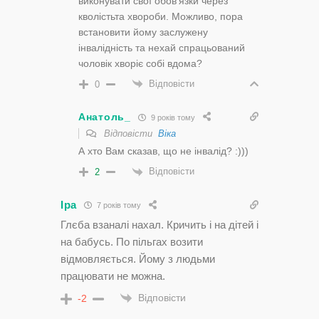
виконувати свої обов’язки через
кволістьта хвороби. Можливо, пора
встановити йому заслужену
інвалідність та нехай спрацьований
чоловік хворіє собі вдома?
Відповісти
0
Анатоль_
9 років тому
Відповісти
Віка
А хто Вам сказав, що не інвалід? :)))
Відповісти
2
Іра
7 років тому
Глєба взаналі нахал. Кричить і на дітей і
на бабусь. По пільгах возити
відмовляється. Йому з людьми
працювати не можна.
Відповісти
-2