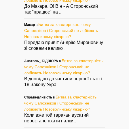
лобіюють Нововолинську лікарню?
До Макара. О! Він - А Сторонський
так "працює" на
...
Битва за кластерність: чому
Макар
в
Сапожніков і Сторонський не лобіюють
Нововолинську лікарню?
Передаю привіт Андрію Мироновичу
зі словами велико
...
Битва за кластерність:
Анатоль_ БІДЗЮРА
в
чому Сапожніков і Сторонський не
лобіюють Нововолинську лікарню?
Відповідно до частини першої статті
18 Закону Укра
...
Битва за кластерність:
Справедливість
в
чому Сапожніков і Сторонський не
лобіюють Нововолинську лікарню?
Коли вже той таракан вусатий
перестане пхати палки
...