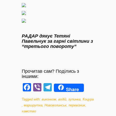
РАДАР дякує Тетяні
Павельчук за гарні світлини з
“третього повороту”
Прочитав сам? Поділись з
іншими:
Facebook
Viber
Telegram
Share
Tagged with:
виконком
,
водій
,
зупинка
,
Коцура
,
маршрутка
,
Нововолинськ
,
перевізник
,
хамство