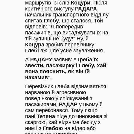
маршрутів, зі слів
Коцури
. Після
критичного виступу
РАДАРА
начальник транспортного відділу
спитав
Глебу
, що сталося. Той
відповів: “Я попередив
пасажирів, що висаджувати їх на
тій зупинці не буду!” Ну, й
Коцура
зробив перевізнику
Глебі
аж ціле усне зауваження.
А
РАДАРУ
заявив:
“Треба їх
звести, пасажирку і Глебу, хай
вона пояснить, як він їй
нахамив
“.
Перевізник
Глеба
відзначається
нарваною й агресивною
поведінкою у спілкуванні з
пасажирами,
РАДАР
у цьому й
сам переконався. Тому якщо
пані
Тетяна
піде до чиновника зі
скаргою, хай відзніме бесіду з
ним і з
Глебою
на відео або