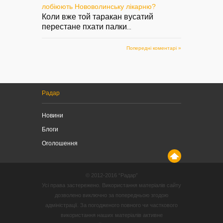
лобіюють Нововолинську лікарню?
Коли вже той таракан вусатий
перестане пхати палки
...
Попередні коментарі »
Радар
Новини
Блоги
Оголошення
© 2012-2016 “Радар”
Усі права застережено. Використання матеріалів сайту
дозволено виключно за попередньою згодою
адміністрації. За погодженого повного чи часткового
використання наших матеріалів активне