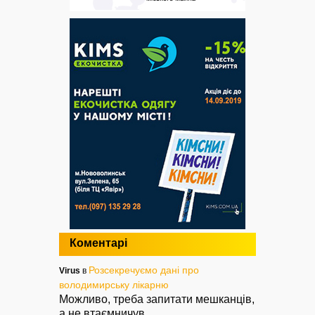
Коментарі
Розсекречуємо дані про
Virus
в
володимирську лікарню
Можливо, треба запитати мешканців,
а не втаємничув
...