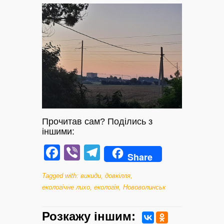
Прочитав сам? Поділись з
іншими:
Facebook
Viber
Telegram
Share
Tagged with:
викиди
,
довкілля
,
екологічне лихо
,
екологія
,
Нововолинськ
Розкажу iншим: