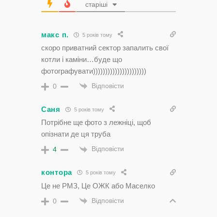
старіші
макс п.
5 років тому
скоро приватний сектор запалить свої
котли і каміни…буде що
фотографувати))))))))))))))))))))))
Відповісти
0
Саня
5 років тому
Потрібне ще фото з лежніці, щоб
опізнати де ця труба
Відповісти
4
контора
5 років тому
Це не РМЗ, Це ОЖК або Маселко
Відповісти
0