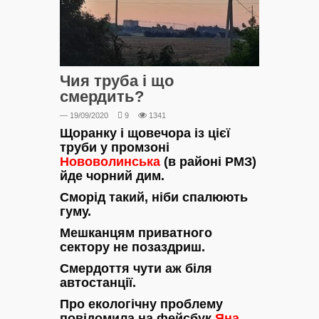
Чия труба і що
смердить?
— 19/09/2020
9
1341
Щоранку і щовечора із цієї
труби у промзоні
Нововолинська
(в районі РМЗ)
йде чорний дим.
Сморід такий, ніби спалюють
гуму.
Мешканцям приватного
сектору не позаздриш.
Смердоття чути аж біля
автостанції.
Про екологічну проблему
повідомила на фейсбук
Яна