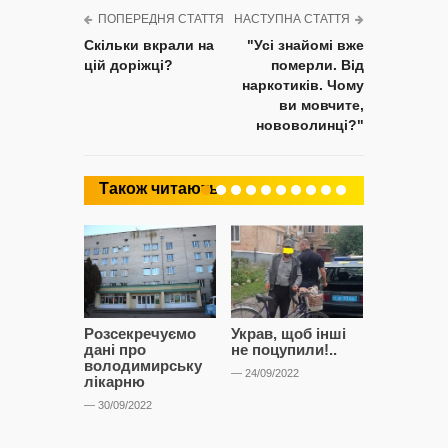
ПОПЕРЕДНЯ СТАТТЯ
НАСТУПНА СТАТТЯ
Скільки вкрали на
"Усі знайомі вже
цій доріжці?
померли. Від
наркотиків. Чому
ви мовчите,
нововолинці?"
Також читають
Розсекречуємо
Украв, щоб інші
Битва за
дані про
не поцупили!..
кластерні
володимирську
чому Сап
— 24/09/2022
лікарню
і Сторон
лобіюют
— 30/09/2022
Нововол
лікарню?