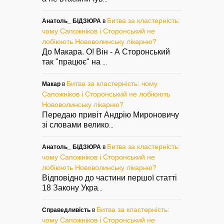
Битва за кластерність:
Анатоль_ БІДЗЮРА
в
чому Сапожніков і Сторонський не
лобіюють Нововолинську лікарню?
До Макара. О! Він - А Сторонський
так "працює" на
...
Битва за кластерність: чому
Макар
в
Сапожніков і Сторонський не лобіюють
Нововолинську лікарню?
Передаю привіт Андрію Мироновичу
зі словами велико
...
Битва за кластерність:
Анатоль_ БІДЗЮРА
в
чому Сапожніков і Сторонський не
лобіюють Нововолинську лікарню?
Відповідно до частини першої статті
18 Закону Укра
...
Битва за кластерність:
Справедливість
в
чому Сапожніков і Сторонський не