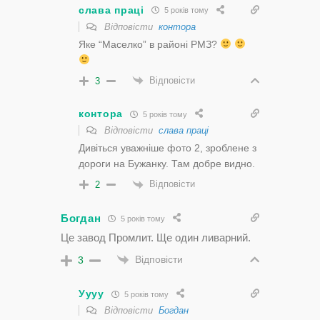
слава праці
5 років тому
Відповісти
контора
Яке “Маселко” в районі РМЗ?
Відповісти
3
контора
5 років тому
Відповісти
слава праці
Дивіться уважніше фото 2, зроблене з
дороги на Бужанку. Там добре видно.
Відповісти
2
Богдан
5 років тому
Це завод Промлит. Ще один ливарний.
Відповісти
3
Уууу
5 років тому
Відповісти
Богдан