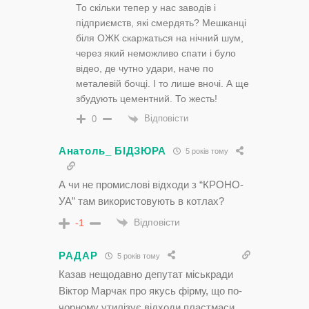
То скільки тепер у нас заводів і
підприємств, які смердять? Мешканці
біля ОЖК скаржаться на нічний шум,
через який неможливо спати і було
відео, де чутно удари, наче по
металевій бочці. І то лише вночі. А ще
збудують цементний. То жесть!
Відповісти
0
Анатоль_ БІДЗЮРА
5 років тому
А чи не промислові відходи з “КРОНО-
УА” там використовують в котлах?
Відповісти
-1
РАДАР
5 років тому
Казав нещодавно депутат міськради
Віктор Марчак про якусь фірму, що по-
чорному утилізує відходи пластмаси.