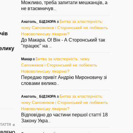
Можливо, треба запитати мешканців, а
не втаємничув
...
Битва за кластерність:
Анатоль_ БІДЗЮРА
в
чому Сапожніков і Сторонський не лобіюють
чів
Нововолинську лікарню?
До Макара. О! Він - А Сторонський так
"працює" на
...
велику
Битва за кластерність: чому
Макар
в
Сапожніков і Сторонський не лобіюють
Нововолинську лікарню?
Передаю привіт Андрію Мироновичу зі
словами велико
...
Битва за кластерність:
Анатоль_ БІДЗЮРА
в
чому Сапожніков і Сторонський не лобіюють
Нововолинську лікарню?
Відповідно до частини першої статті 18
Закону Укра
...
ТАТТЯ
НОВЛЕНО