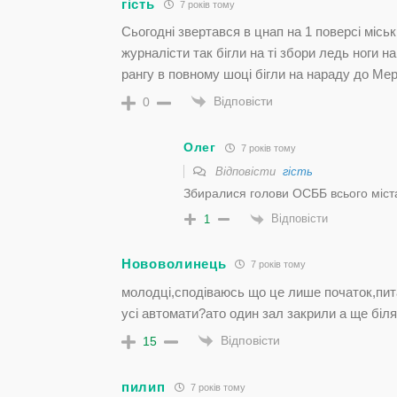
гість
7 років тому
Сьогодні звертався в цнап на 1 поверсі місь
журналісти так бігли на ті збори ледь ноги 
рангу в повному шоці бігли на нараду до Мер
Відповісти
0
Олег
7 років тому
Відповісти
гість
Збиралися голови ОСББ всього міст
Відповісти
1
Нововолинець
7 років тому
молодці,сподіваюсь що це лише початок,питан
усі автомати?ато один зал закрили а ще бі
Відповісти
15
пилип
7 років тому