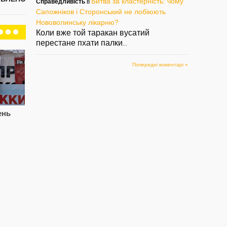
Битва за кластерність: чому
Справедливість
в
Сапожніков і Сторонський не лобіюють
Нововолинську лікарню?
Коли вже той таракан вусатий
перестане пхати палки
...
Попередні коментарі »
ень
Цупив породу, знову
Сапожнікова
СВ
попався. Знову
звільнили.
Па
Паша, знову Лисий?
Сторонському
см
підготуватись?
і 
— 05/08/2022
— 02/08/2022
— 2