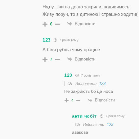
Ну,ну…чи на довго закрили, подивимось!
Живу поруч, то з дитиною і страшно ходити( 
Відповісти
6
123
7 років тому
А біля рубіна чому працюе
Відповісти
7
123
7 років тому
Відповісти
123
Не закриють бо це носа
Відповісти
4
анти чобіт
7 років тому
Відповісти
123
авакова