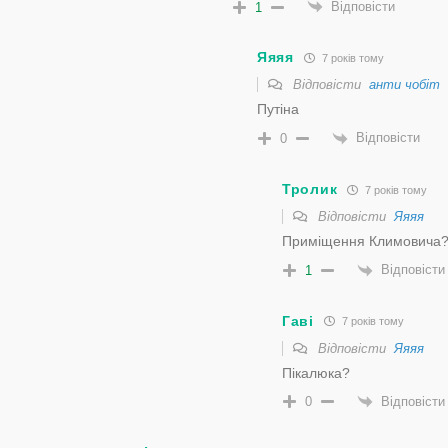
Відповісти
1
Яяяя
7 років тому
Відповісти
анти чобіт
Путіна
Відповісти
0
Тролик
7 років тому
Відповісти
Яяяя
Приміщення Климовича
Відповісти
1
Гаві
7 років тому
Відповісти
Яяяя
Пікалюка?
Відповісти
0