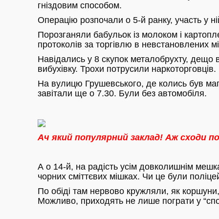
гніздовим способом.
Операцію розпочали о 5-й ранку, участь у н
Порозганяли бабульок із молоком і картопле
протоколів за торгівлю в невстановлених м
Навідались у 8 скупок металобрухту, дещо 
вибухівку. Трохи потрусили наркоторговців.
На вулицю Грушевського, де колись був мага
завітали ще о 7.30. Були без автомобіля.
Ач який популярний заклад! Аж сходи п
А о 14-й, на радість усім довколишнім мешк
чорних сміттєвих мішках. Чи це були поліцей
По обіді там нервово кружляли, як коршуни
Можливо, приходять не лише пограти у “спо