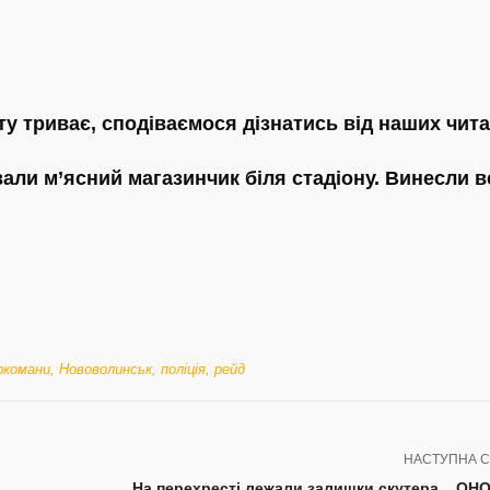
у триває, сподіваємося дізнатись від наших чита
вали м’ясний магазинчик біля стадіону. Винесли 
ркомани
,
Нововолинськ
,
поліція
,
рейд
НАСТУПНА С
На перехресті лежали залишки скутера... О