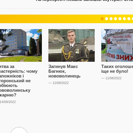
итва за
Загинув Макс
Таких оголош
ластерність: чому
Багнюк,
іще не було!
апожніков і
нововолинець
— 11/08/2022
торонський не
— 12/08/2022
обіюють
ововолинську
ікарню?
14/09/2022