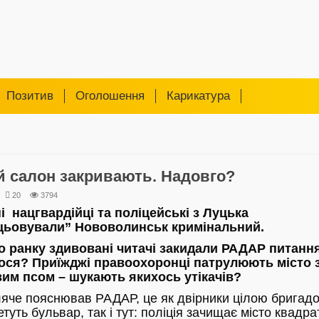
Позитив
Оголошення
Карикатура
й салон закривають. Надовго?
20
3794
і нацгвардійці та поліцейські з Луцька
цьовували” Нововолинськ кримінальний.
го ранку здивовані читачі закидали РАДАР питанн
ося? Приїжджі правоохоронці патрулюють місто з
им псом – шукають якихось утікачів?
ляче пояснював РАДАР, це як двірники цілою бригад
етуть бульвар, так і тут: поліція зачищає місто квадра