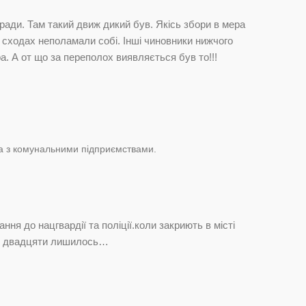
кради. Там такий движ дикий був. Якісь збори в мера
на сходах неполамали собі. Інші чиновники нижчого
а. А от що за переполох виявляється був то!!!
а з комунальними підприємствами.
ня до нацгвардії та поліції.коли закриють в місті
ля двадцяти лишилось…