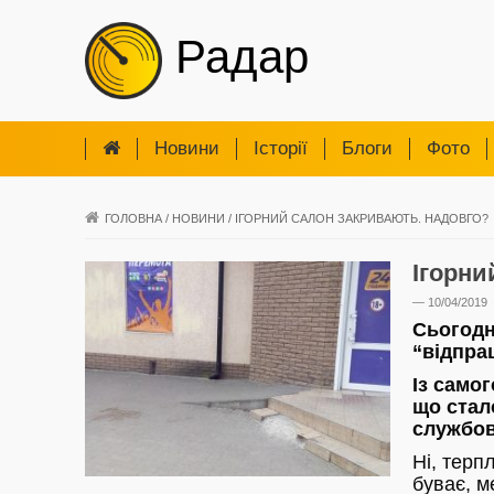
Радар
Новини
Iсторії
Блоги
Фото
ГОЛОВНА
/
НОВИНИ
/
ІГОРНИЙ САЛОН ЗАКРИВАЮТЬ. НАДОВГО?
Ігорни
— 10/04/2019
Сьогодн
“відпра
Із само
що стал
службов
Ні, терп
буває, м