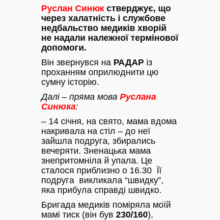
Руслан Синюк
стверджує, що
через халатність і службове
недбальство медиків хворій
не надали належної термінової
допомоги.
Він звернувся на
РАДАР
із
проханням оприлюднити цю
сумну історію.
Далі – пряма мова
Руслана
Синюка
:
– 14 січня, на свято, мама вдома
накривала на стіл – до неї
зайшла подруга, збирались
вечеряти. Зненацька мама
знепритомніла й упала. Це
сталося приблизно о 16.30 Її
подруга викликала “швидку”,
яка прибула справді швидко.
Бригада медиків поміряла моїй
мамі тиск (він був
230/160
),