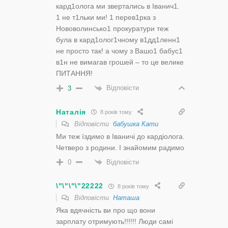
кард1олога ми звертались в Iванич1.
1 не т1льки ми! 1 перев1рка з
Нововолинсько1 прокуратури теж
була в кард1олог1чному в1дд1ленн1
не просто так! а чому з Вашо1 бабус1
в1н не вимагав грошей – то це велике
ПИТАННЯ!
Відповісти
3
Наталія
8 років тому
Відповісти
бабушка Кати
Ми теж їздимо в Іваничі до кардіолога.
Четверо з родини. І знайомим радимо
Відповісти
0
\"\"\"\"22222
8 років тому
Відповісти
Наташа
Яка вдячність ви про що вони
зарплату отримують!!!!!! Люди самі