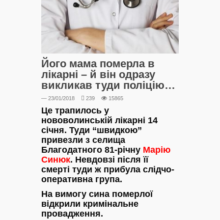
Його мама померла в
лікарні – й він одразу
викликав туди поліцію…
— 23/01/2018
239
15865
Це трапилось у
нововолинській лікарні 14
січня. Туди “швидкою”
привезли з селища
Благодатного 81-річну
Марію
Синюк
. Невдовзі після її
смерті туди ж прибула слідчо-
оперативна група.
На вимогу сина померлої
відкрили кримінальне
провадження.