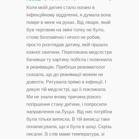
Коли моїй дитині стало погано в
інфекційному відділенні, я думала вона
помре в мене на руках. Від лікаря, який
був черговим на зміні толку не було,
стояв безпомічно і нічого не робив,
просто розглядав дитину, якій гіршало
кожної хвилини. Перелякана медсестра
бачивши ту картину побігла і позвонила
в реанімацію. Прибігши реаніматолог
сказала, що до реанімації можем не
довезти. Рятувала прямо в інфекції. І
дякую тій медсестрі, що її покликала.
Ми не знали вчому причина різкого
погіршення стану дитини, і попросили
направлення на Луцьк. Від них потрібна
була тільки виписка. В тій виписці таке
понаписували, що я була в шоці. Скрізь
писали: Зі слів мами температура, зі