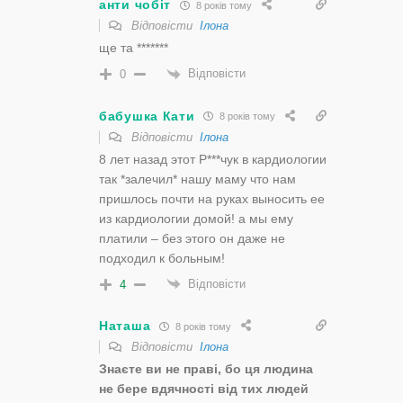
анти чобіт
8 років тому
Відповісти
Ілона
ще та *******
Відповісти
0
бабушка Кати
8 років тому
Відповісти
Ілона
8 лет назад этот Р***чук в кардиологии
так *залечил* нашу маму что нам
пришлось почти на руках выносить ее
из кардиологии домой! а мы ему
платили – без этого он даже не
подходил к больным!
Відповісти
4
Наташа
8 років тому
Відповісти
Ілона
Знаєте ви не праві, бо ця людина
не бере вдячності від тих людей