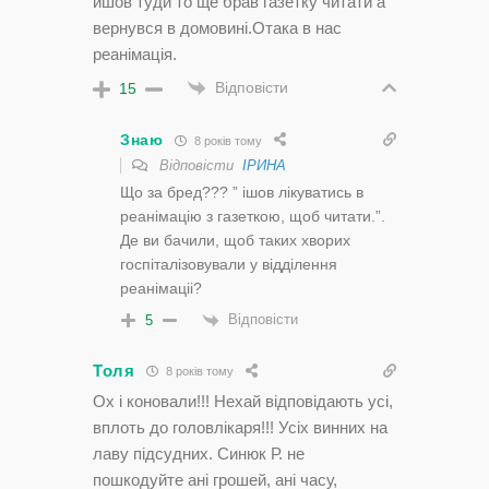
йшов туди то ще брав газетку читати а
вернувся в домовині.Отака в нас
реанімація.
Відповісти
15
Знаю
8 років тому
Відповісти
ІРИНА
Що за бред??? ” ішов лікуватись в
реанімацію з газеткою, щоб читати.”.
Де ви бачили, щоб таких хворих
госпіталізовували у відділення
реанімаціі?
Відповісти
5
Толя
8 років тому
Ох і коновали!!! Нехай відповідають усі,
вплоть до головлікаря!!! Усіх винних на
лаву підсудних. Синюк Р. не
пошкодуйте ані грошей, ані часу,