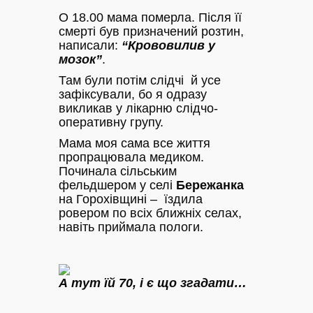
О 18.00 мама померла. Після її
смерті був призначений розтин,
написали:
“Крововилив у
мозок”
.
Там були потім слідчі й усе
зафіксували, бо я одразу
викликав у лікарню слідчо-
оперативну групу.
Мама моя сама все життя
пропрацювала медиком.
Починала сільським
фельдшером у селі
Бережанка
на Горохівщині – їздила
ровером по всіх ближніх селах,
навіть приймала пологи.
А тут їй 70, і є що згадати…