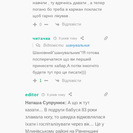
навчіли , ту вдячнісь давати , а тепер
погано бо треба в карман покласти
щоб гарно лікував .
Відповісти
0
читачка
8 років тому
Відповісти
шанувальник
Шановний”шанувальник”!Я готова
посперечатися що ви перший
принесете хабар,А потім інкогніто
будете тут про це писати)))
Відповісти
1
editor
8 років тому
Наташа Супрунюк:
А що ж тут
казати… В подруги бабуся 83 роки
зламала ногу, то швидка відмовлялася
їхати і госпіталізувати через вік… Це у
Млинівському районі на Рівненщині