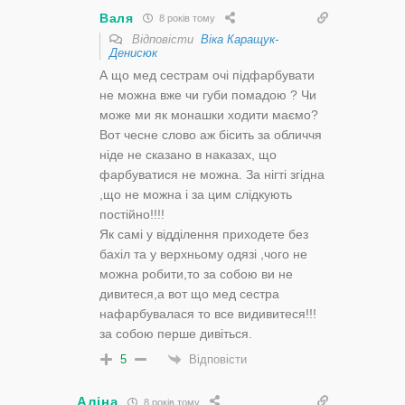
Валя
8 років тому
Відповісти
Віка Каращук-
Денисюк
А що мед сестрам очі підфарбувати
не можна вже чи губи помадою ? Чи
може ми як монашки ходити маємо?
Вот чесне слово аж бісить за обличчя
ніде не сказано в наказах, що
фарбуватися не можна. За нігті згідна
,що не можна і за цим слідкують
постійно!!!!
Як самі у відділення приходете без
бахіл та у верхньому одязі ,чого не
можна робити,то за собою ви не
дивитеся,а вот що мед сестра
нафарбувалася то все видивитеся!!!
за собою перше дивіться.
Відповісти
5
Аліна
8 років тому