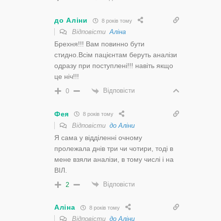
до Аліни
8 років тому
Відповісти
Аліна
Брехня!!! Вам повинно бути
стидно.Всім пацієнтам беруть аналізи
одразу при поступлені!!! навіть якщо
це ніч!!!
Відповісти
0
Фея
8 років тому
Відповісти
до Аліни
Я сама у відділенні очному
пролежала днів три чи чотири, тоді в
мене взяли аналізи, в тому числі і на
ВІЛ.
Відповісти
2
Аліна
8 років тому
Відповісти
до Аліни