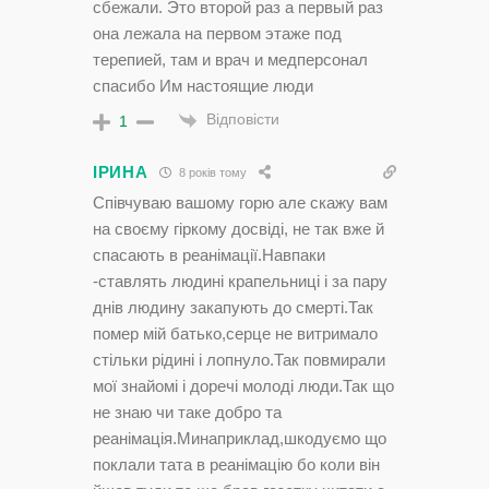
сбежали. Это второй раз а первый раз
она лежала на первом этаже под
терепией, там и врач и медперсонал
спасибо Им настоящие люди
Відповісти
1
ІРИНА
8 років тому
Співчуваю вашому горю але скажу вам
на своєму гіркому досвіді, не так вже й
спасають в реанімації.Навпаки
-ставлять людині крапельниці і за пару
днів людину закапують до смерті.Так
помер мій батько,серце не витримало
стільки рідині і лопнуло.Так повмирали
мої знайомі і доречі молоді люди.Так що
не знаю чи таке добро та
реанімація.Минаприклад,шкодуємо що
поклали тата в реанімацію бо коли він