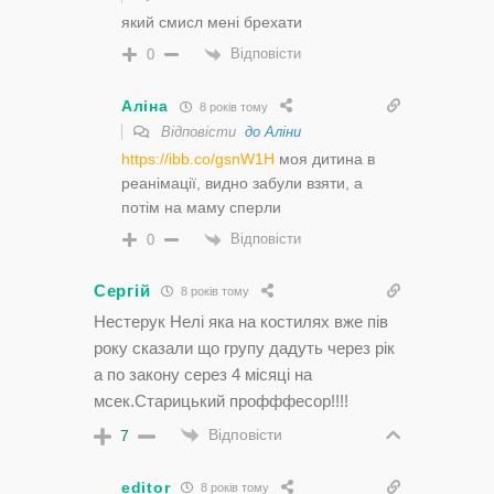
який смисл мені брехати
Відповісти
0
Аліна
8 років тому
Відповісти
до Аліни
https://ibb.co/gsnW1H
моя дитина в
реанімації, видно забули взяти, а
потім на маму сперли
Відповісти
0
Сергій
8 років тому
Нестерук Нелі яка на костилях вже пів
року сказали що групу дадуть через рік
а по закону серез 4 місяці на
мсек.Старицький профффесор!!!!
Відповісти
7
editor
8 років тому