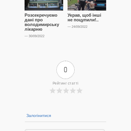
Розсекречуємо
Украв, щоб інші
Битва за
дані про
не поцупили!..
кластерні
володимирську
чому Сап
— 24/09/2022
лікарню
і Сторон
лобіюют
— 30/09/2022
Нововол
лікарню?
— 14/09/2022
0
Рейтинг статті
Залогінитися