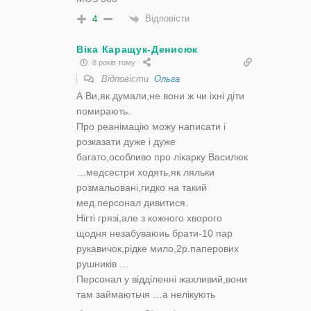
Відповісти
4
Віка Каращук-Денисюк
8 років тому
Відповісти
Ольга
А Ви,як думали,не вони ж чи іхні діти
помирають.
Про реанімацію можу написати і
розказати дуже і дуже
багато,особливо про лікарку Василюк
…медсестри ходять,як ляльки
розмальовані,гидко на такий
мед.персонал дивитися.
Нігті грязі,але з кожного хворого
щодня незабуваюиь брати-10 пар
рукавичок,рідке мило,2р.паперових
рушників …
Персонал у відділенні жахливий,вони
там займаютьчя …а нелікують