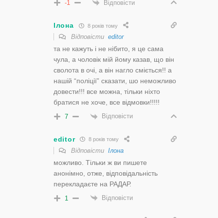
Відповісти
-1
Ілона
8 років тому
Відповісти
editor
та не кажуть і не нібито, я це сама
чула, а чоловік мій йому казав, що він
сволота в очі, а він нагло сміється!! а
нашій “поліції” сказати, шо неможливо
довести!!! все можна, тільки ніхто
братися не хоче, все відмовки!!!!!
Відповісти
7
editor
8 років тому
Відповісти
Ілона
можливо. Тільки ж ви пишете
анонімно, отже, відповідальність
перекладаєте на РАДАР.
Відповісти
1