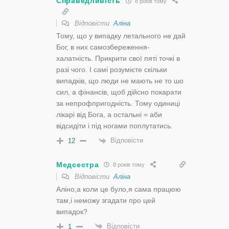
Справедливість
8 років тому
Відповісти
Аліна
Тому, що у випадку летального не дай
Бог, в них самозбереження-
халатність. Прикрити свої пяті точкі в
разі чого. І самі розумієте скільки
випадків, що люди не мають не то шо
сил, а фінансів, щоб дійсно покарати
за непрофпригодність. Тому одиниці
лікарі від Бога, а остальні = аби
відсидіти і під ногами поплутатись.
Відповісти
12
Медсестра
8 років тому
Відповісти
Аліна
Аліно,а коли це було,я сама працюю
там,і неможу згадати про цей
випадок?
Відповісти
1