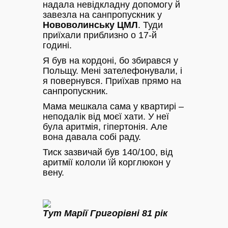
надала невідкладну допомогу й
завезла на санпропускник у
Нововолинську ЦМЛ
. Туди
приїхали приблизно о 17-й
годині.
Я був на кордоні, бо збирався у
Польщу. Мені зателефонували, і
я повернувся. Приїхав прямо на
санпропускник.
Мама мешкала сама у квартирі –
неподалік від моєї хати. У неї
була аритмія, гіпертонія. Але
вона давала собі раду.
Тиск зазвичай був 140/100, від
аритмії кололи їй корглюкон у
вену.
Тут Марії Григорівні 81 рік