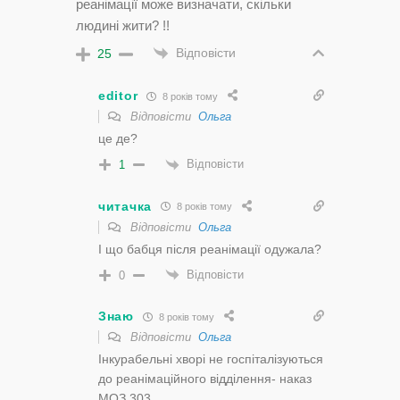
реанімації може визначати, скільки
людині жити? !!
Відповісти
25
editor
8 років тому
Відповісти
Ольга
це де?
Відповісти
1
читачка
8 років тому
Відповісти
Ольга
І що бабця після реанімації одужала?
Відповісти
0
Знаю
8 років тому
Відповісти
Ольга
Інкурабельні хворі не госпіталізуються
до реанімаційного відділення- наказ
МОЗ 303