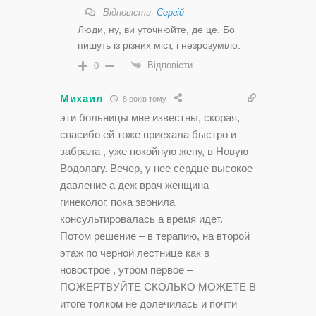
Відповісти
Сергій
Люди, ну, ви уточнюйте, де це. Бо
пишуть із різних міст, і незрозуміло.
Відповісти
0
Михаил
8 років тому
эти больницы мне известны, скорая,
спасибо ей тоже приехала быстро и
забрала , уже покойную жену, в Новую
Водолагу. Вечер, у нее сердце высокое
давление а деж врач женщина
гинеколог, пока звонила
консультировалась а время идет.
Потом решение – в терапию, на второй
этаж по черной лестнице как в
новострое , утром первое –
ПОЖЕРТВУЙТЕ СКОЛЬКО МОЖЕТЕ В
итоге толком не долечилась и почти