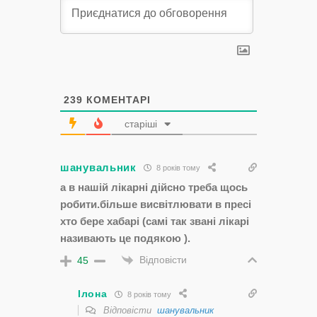
239
КОМЕНТАРІ
старіші
шанувальник
8 років тому
а в нашій лікарні дійсно треба щось
робити.більше висвітлювати в пресі
хто бере хабарі (самі так звані лікарі
називають це подякою ).
Відповісти
45
Ілона
8 років тому
Відповісти
шанувальник