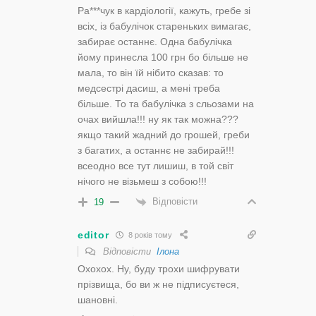
Ра***чук в кардіології, кажуть, гребе зі
всіх, із бабулічок стареньких вимагає,
забирає останнє. Одна бабулічка
йому принесла 100 грн бо більше не
мала, то він їй нібито сказав: то
медсестрі дасиш, а мені треба
більше. То та бабулічка з сльозами на
очах вийшла!!! ну як так можна???
якщо такий жадний до грошей, греби
з багатих, а останнє не забирай!!!
всеодно все тут лишиш, в той світ
нічого не візьмеш з собою!!!
Відповісти
19
editor
8 років тому
Відповісти
Ілона
Охохох. Ну, буду трохи шифрувати
прізвища, бо ви ж не підписуєтеся,
шановні.