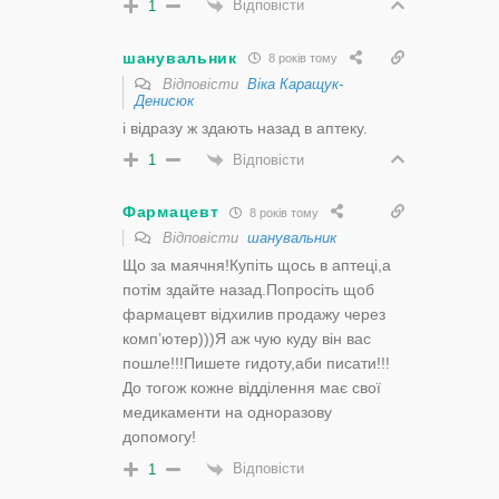
Відповісти
1
шанувальник
8 років тому
Відповісти
Віка Каращук-
Денисюк
і відразу ж здають назад в аптеку.
Відповісти
1
Фармацевт
8 років тому
Відповісти
шанувальник
Що за маячня!Купіть щось в аптеці,а
потім здайте назад.Попросіть щоб
фармацевт відхилив продажу через
комп’ютер)))Я аж чую куду він вас
пошле!!!Пишете гидоту,аби писати!!!
До тогож кожне відділення має свої
медикаменти на одноразову
допомогу!
Відповісти
1