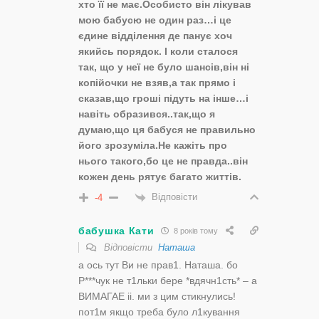
хто її не має.Особисто він лікував
мою бабусю не один раз…і це
єдине відділення де панує хоч
якийсь порядок. І коли сталося
так, що у неї не було шансів,він ні
копійочки не взяв,а так прямо і
сказав,що гроші підуть на інше…і
навіть образився..так,що я
думаю,що ця бабуся не правильно
його зрозуміла.Не кажіть про
нього такого,бо це не правда..він
кожен день рятує багато життів.
Відповісти
-4
бабушка Кати
8 років тому
Відповісти
Наташа
а ось тут Ви не прав1. Наташа. бо
Р***чук не т1льки бере *вдячн1сть* – а
ВИМАГАЕ ii. ми з цим стикнулись!
пот1м якщо треба було л1кування