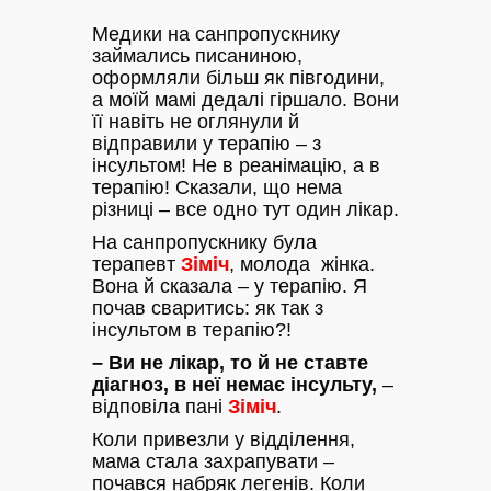
Медики на санпропускнику
займались писаниною,
оформляли більш як півгодини,
а моїй мамі дедалі гіршало. Вони
її навіть не оглянули й
відправили у терапію – з
інсультом! Не в реанімацію, а в
терапію! Сказали, що нема
різниці – все одно тут один лікар.
На санпропускнику була
терапевт
Зіміч
, молода жінка.
Вона й сказала – у терапію. Я
почав сваритись: як так з
інсультом в терапію?!
– Ви не лікар, то й не ставте
діагноз, в неї немає інсульту,
–
відповіла пані
Зіміч
.
Коли привезли у відділення,
мама стала захрапувати –
почався набряк легенів. Коли