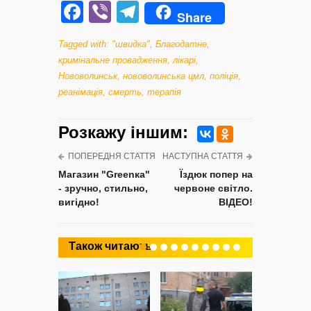
Facebook
Viber
Telegram
Share
Tagged with:
"швидка"
,
Благодатне
,
кримінальне провадження
,
лікарі
,
Нововолинськ
,
нововолинська цмл
,
поліція
,
реанімація
,
смерть
,
терапія
Розкажу iншим:
ПОПЕРЕДНЯ СТАТТЯ
НАСТУПНА СТАТТЯ
Магазин "Greenкa"
Їздюк попер на
- зручно, стильно,
червоне світло.
вигідно!
ВІДЕО!
Також читають