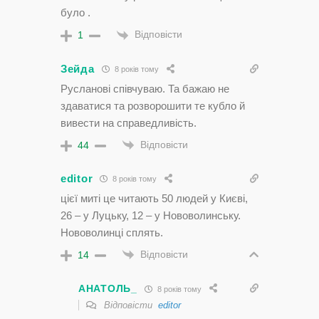
було .
Відповісти
1
Зейда
8 років тому
Русланові співчуваю. Та бажаю не
здаватися та розворошити те кубло й
вивести на справедливість.
Відповісти
44
editor
8 років тому
цієї миті це читають 50 людей у Києві,
26 – у Луцьку, 12 – у Нововолинську.
Нововолинці сплять.
Відповісти
14
АНАТОЛЬ_
8 років тому
Відповісти
editor