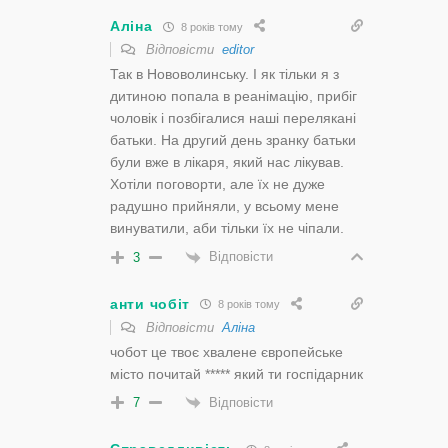
Аліна
8 років тому
Відповісти
editor
Так в Нововолинську. І як тільки я з
дитиною попала в реанімацію, прибіг
чоловік і позбігалися наші перелякані
батьки. На другий день зранку батьки
були вже в лікаря, який нас лікував.
Хотіли поговорти, але їх не дуже
радушно прийняли, у всьому мене
винуватили, аби тільки їх не чіпали.
Відповісти
3
анти чобіт
8 років тому
Відповісти
Аліна
чобот це твоє хвалене європейське
місто почитай ***** який ти госпідарник
Відповісти
7