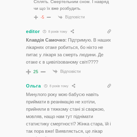
Сплять. Смертельним сном. І навряд
чи що їх вже розбудить.
Відповісти
-5
editor
8 років тому
Клавдія Самочко:
Підтримую. В наших
лікарнях отаке робиться, бо ніхто не
питає у лікаря за смерть людини. Де
отаке є в цивілізованому світі????
Відповісти
25
Ольга
8 років тому
Минулого року мою бабусю навіть
приймати в реанімацію не хотіли,
прийняли в тяжкому стані зі сваркою,
мовляв, нащо нам тут піднімати
статистику смертності? Жінка стара, їй і
так пора вже! Виявляється, це лікар