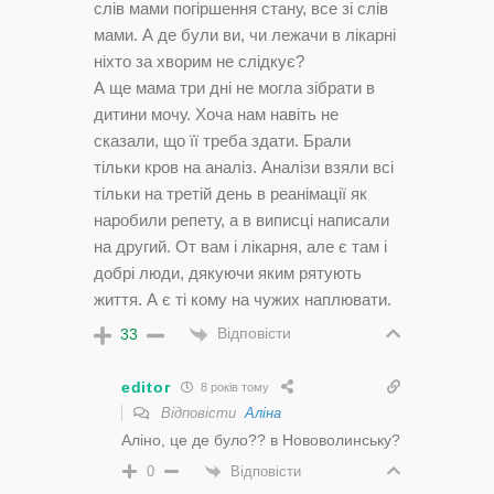
слів мами погіршення стану, все зі слів
мами. А де були ви, чи лежачи в лікарні
ніхто за хворим не слідкує?
А ще мама три дні не могла зібрати в
дитини мочу. Хоча нам навіть не
сказали, що її треба здати. Брали
тільки кров на аналіз. Аналізи взяли всі
тільки на третій день в реанімації як
наробили репету, а в виписці написали
на другий. От вам і лікарня, але є там і
добрі люди, дякуючи яким рятують
життя. А є ті кому на чужих наплювати.
Відповісти
33
editor
8 років тому
Відповісти
Аліна
Аліно, це де було?? в Нововолинську?
Відповісти
0