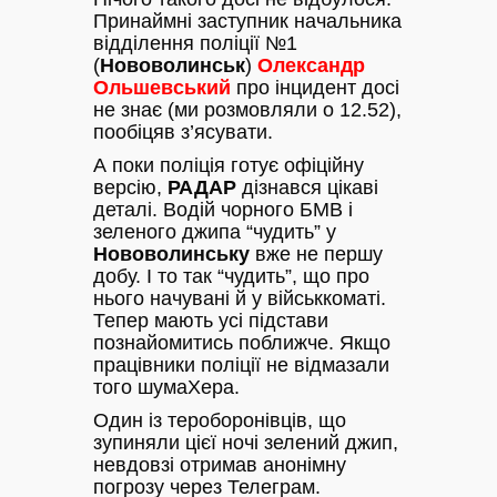
Принаймні заступник начальника
відділення поліції №1
(
Нововолинськ
)
Олександр
Ольшевський
про інцидент досі
не знає (ми розмовляли о 12.52),
пообіцяв з’ясувати.
А поки поліція готує офіційну
версію,
РАДАР
дізнався цікаві
деталі. Водій чорного БМВ і
зеленого джипа “чудить” у
Нововолинську
вже не першу
добу. І то так “чудить”, що про
нього начувані й у військкоматі.
Тепер мають усі підстави
познайомитись поближче. Якщо
працівники поліції не відмазали
того шумаХера.
Один із тероборонівців, що
зупиняли цієї ночі зелений джип,
невдовзі отримав анонімну
погрозу через Телеграм.