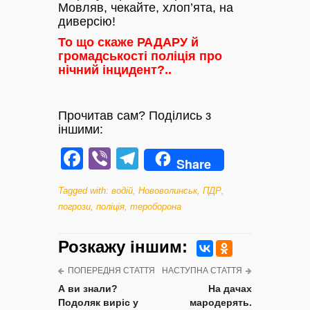
Мовляв, чекайте, хлоп’ята, на
диверсію!
То що скаже РАДАРУ й
громадськості поліція про
нічний інцидент?..
Прочитав сам? Поділись з
іншими:
Facebook
Viber
Telegram
Share
Tagged with:
водій
,
Нововолинськ
,
ПДР
,
погрози
,
поліція
,
тероборона
Розкажу iншим:
ПОПЕРЕДНЯ СТАТТЯ
НАСТУПНА СТАТТЯ
А ви знали?
На дачах
Подоляк виріс у
мародерять.