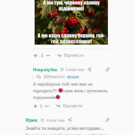
Відповісти
-1
Hrapatylka
4 років тому
Відповісти
грицик
А тероборона тобі чим вже не
підходить?!!
саме вони і зупиняють
порушників
Відповісти
0
Ярик
4 років тому
Знайти та знищити, усіма методами…