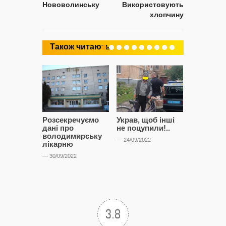
Нововолинську
Використовують
хлопчину
Також читають
Розсекречуємо
Украв, щоб інші
Битва за
дані про
не поцупили!..
кластерні
володимирську
чому Сап
— 24/09/2022
лікарню
і Сторон
лобіюют
— 30/09/2022
Нововол
лікарню?
— 14/09/2022
3.8