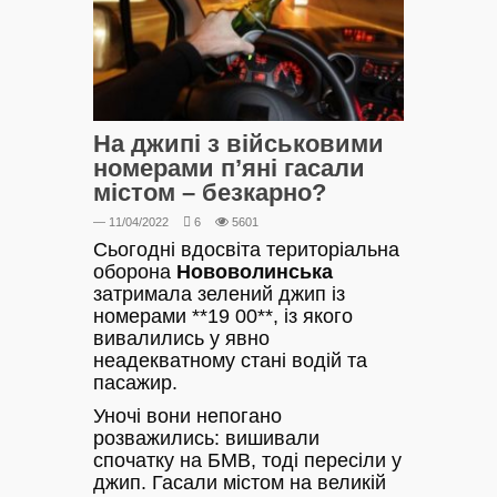
На джипі з військовими
номерами п’яні гасали
містом – безкарно?
— 11/04/2022
6
5601
Сьогодні вдосвіта територіальна
оборона
Нововолинська
затримала зелений джип із
номерами **19 00**, із якого
вивалились у явно
неадекватному стані водій та
пасажир.
Уночі вони непогано
розважились: вишивали
спочатку на БМВ, тоді пересіли у
джип. Гасали містом на великій