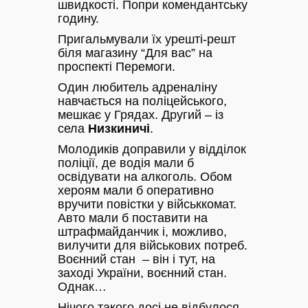
швидкості. Попри комендантську
годину.
Пригальмували їх урешті-решт
біля магазину “Для вас” на
проспекті Перемоги.
Один любитель адреналіну
навчається на поліцейського,
мешкає у Грядах. Другий – із
села
Низкиничі
.
Молодиків доправили у відділок
поліції, де водія мали б
освідувати на алкоголь. Обом
хероям мали б оперативно
вручити повістки у військкомат.
Авто мали б поставити на
штрафмайданчик і, можливо,
вилучити для військових потреб.
Воєнний стан – він і тут, на
заході України, воєнний стан.
Однак…
Нічого такого досі не відбулося.