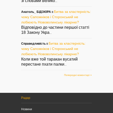
зі словами велико
...
Битва за кластерність:
Анатоль_ БІДЗЮРА
в
чому Сапожніков і Сторонський не
лобіюють Нововолинську лікарню?
Відповідно до частини першої статті
18 Закону Укра
...
Битва за кластерність:
Справедливість
в
чому Сапожніков і Сторонський не
лобіюють Нововолинську лікарню?
Коли вже той таракан вусатий
перестане пхати палки
...
Попередні коментарі »
Радар
Новини