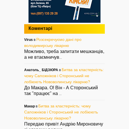
Коментарі
Розсекречуємо дані про
Virus
в
володимирську лікарню
Можливо, треба запитати мешканців,
а не втаємничув
...
Битва за кластерність:
Анатоль_ БІДЗЮРА
в
чому Сапожніков і Сторонський не
лобіюють Нововолинську лікарню?
До Макара. О! Він - А Сторонський
так "працює" на
...
Битва за кластерність: чому
Макар
в
Сапожніков і Сторонський не лобіюють
Нововолинську лікарню?
Передаю привіт Андрію Мироновичу