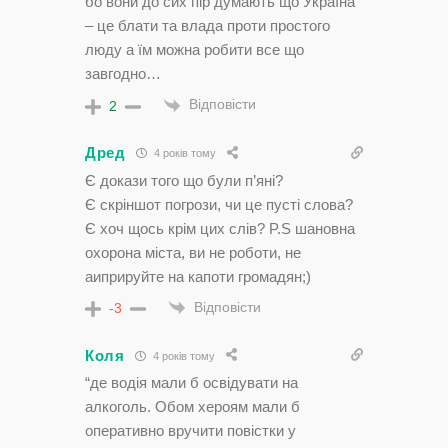
бо вони до сих пір думають що Україна
– це блати та влада проти простого
люду а їм можна робити все що
завгодно…
Відповісти
2
Дред
4 років тому
Є докази того що були п’яні?
Є скріншот погрози, чи це пусті слова?
Є хоч щось крім цих слів? P.S шановна
охорона міста, ви не роботи, не
аиприруйте на капоти громадян;)
Відповісти
-3
Коля
4 років тому
“де водія мали б освідувати на
алкоголь. Обом хероям мали б
оперативно вручити повістки у