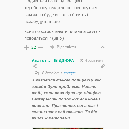
Подивіться на нашу поліцію і
тероборону теж ,хлопці повернуться
вам жопа буде всі всьо бачять і
незабудуть цього
вони до когось мають питаня а самі як
поводяться ? (Звірі)
Відповісти
22
Анатоль_ БІДЗЮРА
4 років тому
Відповісти
грицик
З нововолинською поліцією у нас
завжди були проблеми. Навіть
тоді, коли вона була ще міліцією.
Безкарність породжує все нове і
нове зло. Практично, вона так і
залишилася радянською. Та діє
тими ж методами.