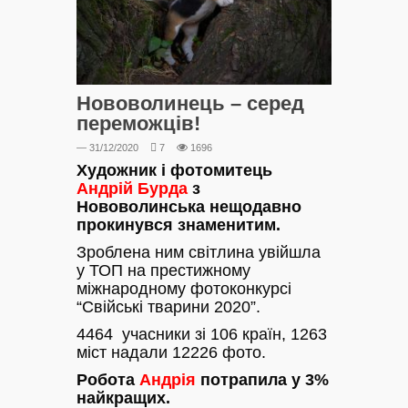
Нововолинець – серед
переможців!
— 31/12/2020
7
1696
Художник і фотомитець
Андрій
Бурда
з
Нововолинська нещодавно
прокинувся знаменитим.
Зроблена ним світлина увійшла
у ТОП на престижному
міжнародному фотоконкурсі
“Свійські тварини 2020”.
4464 учасники зі 106 країн, 1263
міст надали 12226 фото.
Робота
Андрія
потрапила у 3%
найкращих.