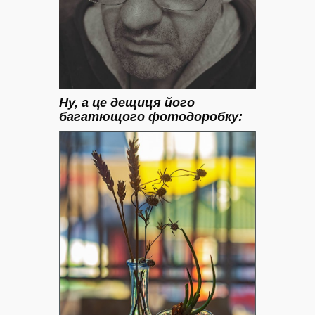
Ну, а це дещиця його
багатющого фотодоробку: