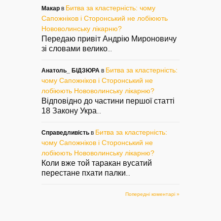
Битва за кластерність: чому
Макар
в
Сапожніков і Сторонський не лобіюють
Нововолинську лікарню?
Передаю привіт Андрію Мироновичу
зі словами велико
...
Битва за кластерність:
Анатоль_ БІДЗЮРА
в
чому Сапожніков і Сторонський не
лобіюють Нововолинську лікарню?
Відповідно до частини першої статті
18 Закону Укра
...
Битва за кластерність:
Справедливість
в
чому Сапожніков і Сторонський не
лобіюють Нововолинську лікарню?
Коли вже той таракан вусатий
перестане пхати палки
...
Попередні коментарі »