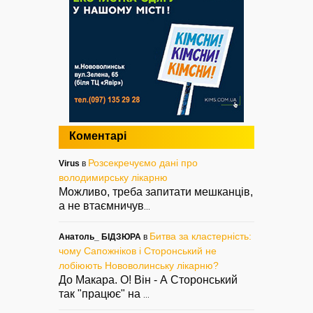
Коментарі
Розсекречуємо дані про
Virus
в
володимирську лікарню
Можливо, треба запитати мешканців,
а не втаємничув
...
Битва за кластерність:
Анатоль_ БІДЗЮРА
в
чому Сапожніков і Сторонський не
лобіюють Нововолинську лікарню?
До Макара. О! Він - А Сторонський
так "працює" на
...