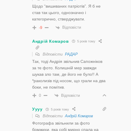
Щодо “вишиваних патріотів”. Я б не
став так цього, однозначно і
категорично, стверджувати.
Відповісти
-9
Андрій Комаров
5 років тому
Відповісти
РАДАР
Так, тоді Андрія звільнив Сапожніков
за те фото. Колишній мер завжди
шукав зло там, де його не було!! А
*раколизів під носом, що грали на два
боки, не помітив.
Відповісти
0
Уууу
5 років тому
Відповісти
Андрій Комаров
Фотографа звільнили за фото
бомжихи, яка собі мирно спала на