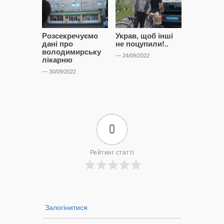
Розсекречуємо
Украв, щоб інші
Битва за
дані про
не поцупили!..
кластерні
володимирську
чому Сап
— 24/09/2022
лікарню
і Сторон
лобіюют
— 30/09/2022
Нововол
лікарню?
— 14/09/2022
0
Рейтинг статті
Залогінитися