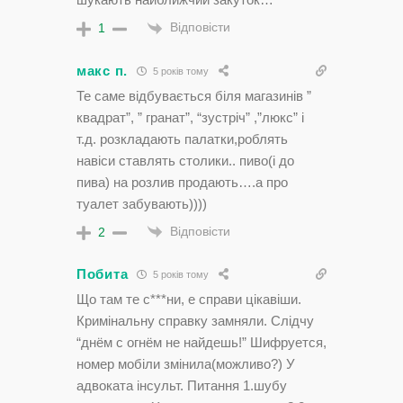
Відповісти
1
макс п.
5 років тому
Те саме відбувається біля магазинів ”
квадрат”, ” гранат”, “зустріч” ,”люкс” і
т.д. розкладають палатки,роблять
навіси ставлять столики.. пиво(і до
пива) на розлив продають….а про
туалет забувають))))
Відповісти
2
Побита
5 років тому
Що там те с***ни, е справи цiкавiши.
Кримiнальну справку замняли. Слiдчу
“днём с огнём не найдешь!” Шифруется,
номер мобiли змiнила(можливо?) У
адвоката iнсульт. Питання 1.шубу