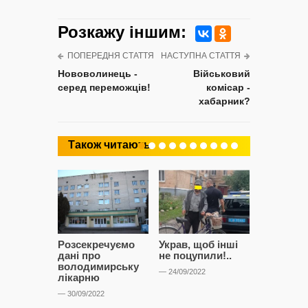
Розкажу iншим:
ПОПЕРЕДНЯ СТАТТЯ
НАСТУПНА СТАТТЯ
Нововолинець -
Військовий
серед переможців!
комісар -
хабарник?
Також читають
Розсекречуємо
Украв, щоб інші
Битва за
дані про
не поцупили!..
кластерні
володимирську
чому Сап
— 24/09/2022
лікарню
і Сторон
лобіюют
— 30/09/2022
Нововол