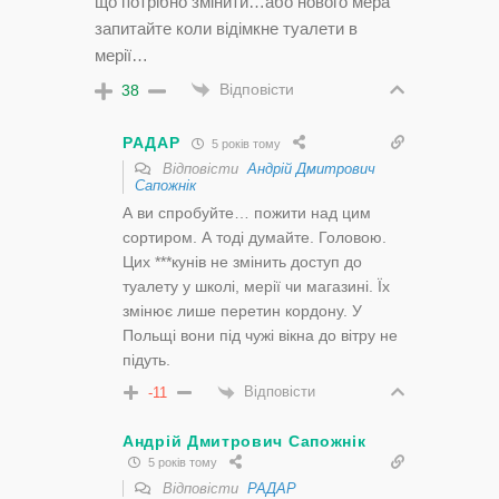
що потрібно змінити…або нового мера
запитайте коли відімкне туалети в
мерії…
Відповісти
38
РАДАР
5 років тому
Відповісти
Андрій Дмитрович
Сапожнік
А ви спробуйте… пожити над цим
сортиром. А тоді думайте. Головою.
Цих ***кунів не змінить доступ до
туалету у школі, мерії чи магазині. Їх
змінює лише перетин кордону. У
Польщі вони під чужі вікна до вітру не
підуть.
Відповісти
-11
Андрій Дмитрович Сапожнік
5 років тому
Відповісти
РАДАР