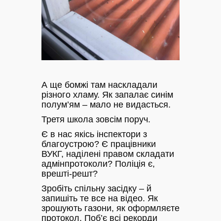
А ще бомжі там наскладали
різного хламу. Як запалає синім
полум’ям – мало не видасться.
Третя школа зовсім поруч.
Є в нас якісь інспектори з
благоустрою? Є працівники
ВУКГ, наділені правом складати
адмінпротоколи? Поліція є,
врешті-решт?
Зробіть спільну засідку – й
запишіть те все на відео. Як
зрошують газони, як оформляєте
протокол. Поб’є всі рекорди