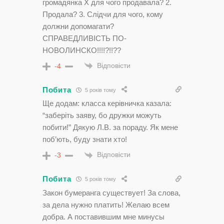
громадянка Х для чого продавала? 2.
Продала? 3. Слiдчи для чого, кому
должни допомагати?
СПРАВЕДЛИВICТЬ ПО-
НОВОЛИНСКO!!!!?!!??
Відповісти
-4
Побита
5 років тому
Ще додам: класса керiвничка казала:
“заберiть заяву, бо дружки можуть
побити!” Дякую Л.В. за пораду. Як мене
поб’ють, буду знати хто!
Відповісти
-3
Побита
5 років тому
Закон бумеранга существует! За слова,
за дела нужно платить! Желаю всем
добра. А поставившим мне минусы