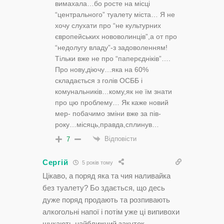
вимахала…бо росте на місці
“центрального” туалету міста… Я не
хочу слухати про “не культурних
європейських нововолинців”,а от про
“недолугу владу”-з задоволенням!
Тільки вже не про “паперєдніків”….
Про нову,діючу…яка на 60%
складається з голів ОСББ і
комунальників…кому,як не їм знати
про цю проблему… Як каже новий
мер- побачимо зміни вже за пів-
року…місяць,правда,сплинув…
Відповісти
7
Сергій
5 років тому
Цікаво, а поряд яка та чия наливайка
без туалету? Бо здається, що десь
дуже поряд продають та розпивають
алкогольні напої і потім уже ці випивохи
шукають найближчий закуток…