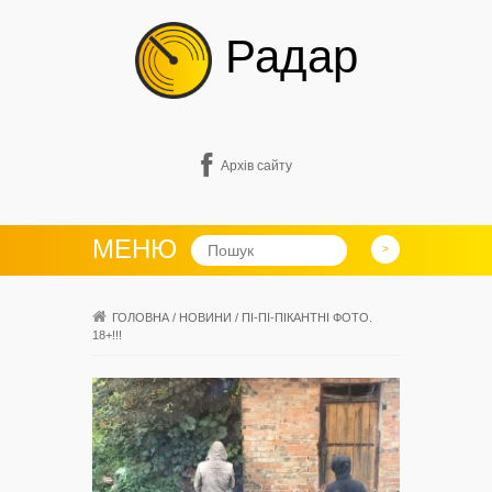
Радар
Архів сайту
МЕНЮ
ГОЛОВНА
/
НОВИНИ
/
ПІ-ПІ-ПІКАНТНІ ФОТО.
18+!!!