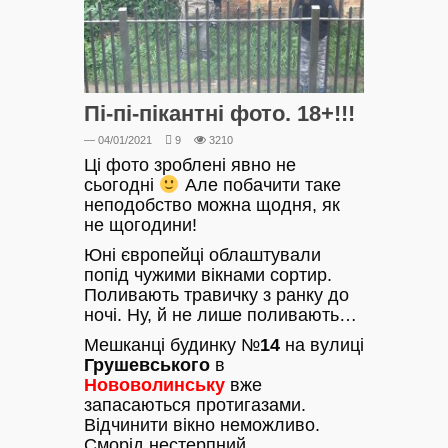
Пі-пі-пікантні фото. 18+!!!
— 04/01/2021
9
3210
Ці фото зроблені явно не
сьогодні
Але побачити таке
неподобство можна щодня, як
не щогодини!
Юні європейці облаштували
попід чужими вікнами сортир.
Поливають травичку з ранку до
ночі. Ну, й не лише поливають…
Мешканці будинку №
14
на вулиці
Грушевського
в
Нововолинську
вже
запасаються протигазами.
Відчинити вікно неможливо.
Сморід нестерпний.