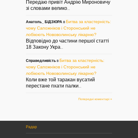
Передаю привіт Андрію Мироновичу
зі словами велико
...
Битва за кластерність:
Анатоль_ БІДЗЮРА
в
чому Сапожніков і Сторонський не
лобіюють Нововолинську лікарню?
Відповідно до частини першої статті
18 Закону Укра
...
Битва за кластерність:
Справедливість
в
чому Сапожніков і Сторонський не
лобіюють Нововолинську лікарню?
Коли вже той таракан вусатий
перестане пхати палки
...
Попередні коментарі »
Радар