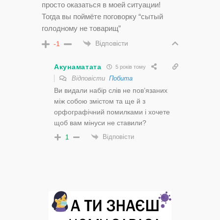
просто оказаться в моей ситуации!
Тогда вы поймёте поговорку “сытый
голодному не товарищ”
Відповісти
-1
Акунаматата
5 років тому
Відповісти
Побита
Ви видали набір слів не пов’язаних
між собою змістом та ще й з
орфографічний помилками і хочете
щоб вам мінуси не ставили?
Відповісти
1