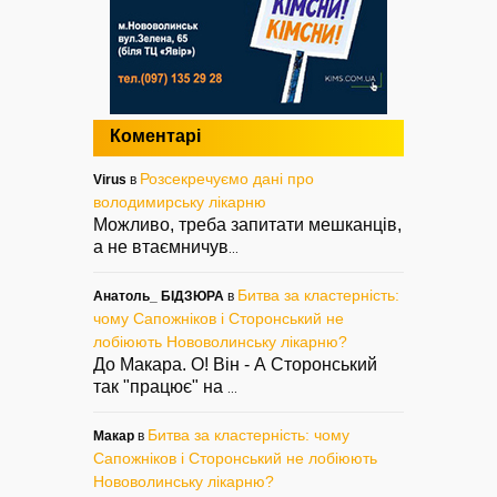
Коментарі
Розсекречуємо дані про
Virus
в
володимирську лікарню
Можливо, треба запитати мешканців,
а не втаємничув
...
Битва за кластерність:
Анатоль_ БІДЗЮРА
в
чому Сапожніков і Сторонський не
лобіюють Нововолинську лікарню?
До Макара. О! Він - А Сторонський
так "працює" на
...
Битва за кластерність: чому
Макар
в
Сапожніков і Сторонський не лобіюють
Нововолинську лікарню?