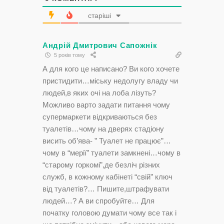
старіші
Андрій Дмитрович Сапожнік
5 років тому
А для кого це написано? Ви кого хочете
пристидити…міську недолугу владу чи
людей,в яких очі на лоба лізуть?
Можливо варто задати питання чому
супермаркети відкриваються без
туалетів…чому на дверях стадіону
висить об’ява- ” Туалет не працює”…
чому в “мерії” туалети замкнені…чому в
“старому горкомі”,де безліч різних
служб, в кожному кабінеті “свій” ключ
від туалетів?… Пишите,штрафувати
людей…? А ви спробуйте… Для
початку головою думати чому все так і