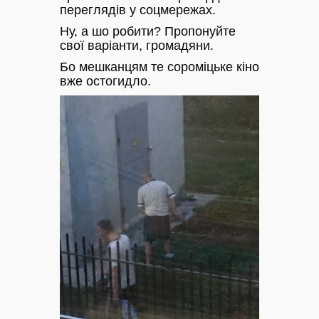
переглядів у соцмережах.
Ну, а шо робити? Пропонуйте
свої варіанти, громадяни.
Бо мешканцям те сороміцьке кіно
вже остогидло.