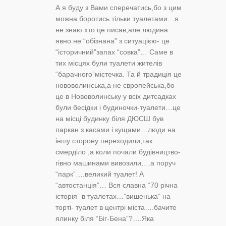
А я буду з Вами сперечатись,бо з цим
можна боротись тільки туалетами…я
не знаю хто це писав,але людина
явно не “обізнана” з ситуацією- це
“історичний”запах “совка”… Саме в
тих місцях були туалети жителів
“барачного”містечка. Та й традиція це
нововолинська,а не європейська,бо
це в Нововолинську у всіх дитсадках
були бесідки і будиночки-туалети…це
на місці будинку біля ДЮСШ був
паркан з касами і кущами…люди на
іншу сторону переходили,так
смерділо ,а коли почали будівництво-
гівно машинами вивозили….а поруч
“парк”….великий туалет! А
“автостанція”… Вся славна “70 річна
історія” в туалетах…”вишенька” на
торті- туалет в центрі міста….бачите
ялинку біля “Біг-Бена”?….Яка