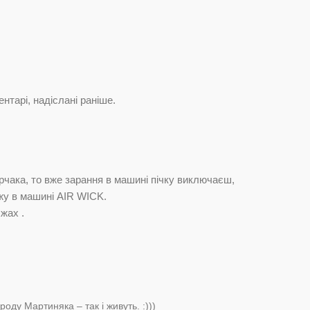
ентарі, надіслані раніше.
рчака, то вже зарання в машині пічку виключаєш,
жу в машині AIR WICK.
жах .
роду Мартиняка – так і живуть. :)))