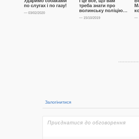
Ударимо собаками
І це все, що вам
В
по слугах і по газу!
треба знати про
М
волинську поліцію…
к
— 03/02/2020
— 15/10/2019
— 
Залогінитися