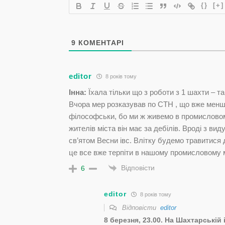
{}
[+]
9
КОМЕНТАРІ
editor
8 років тому
Інна:
Їхала тільки що з роботи з 1 шахти – 
Вчора мер розказував по СТН , що вже менше
філософськи, бо ми ж живемо в промисловому 
жителів міста він має за дебілів. Вроді з вид
св’ятом Весни івс. Влітку будемо травитися
це все вже терпіти в нашому промисловому м
Відповісти
6
editor
8 років тому
Відповісти
editor
8 березня, 23.00. На Шахтарській