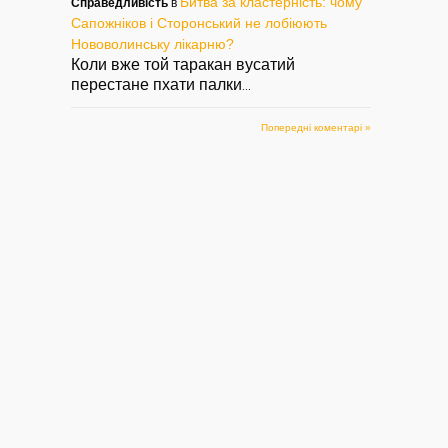
Майстер парковки!..
Як виглядає паркан
Пі
Битва за кластерність: чому
Справедливість
в
мільйонера. Новік
га
Сапожніков і Сторонський не лобіюють
— 11/04/2019
регоче
Но
Нововолинську лікарню?
— 22/03/2019
— 1
Коли вже той таракан вусатий
перестане пхати палки
...
Попередні коментарі »