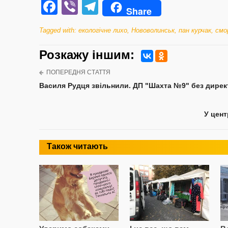
Facebook
Viber
Telegram
Share
Tagged with:
екологічне лихо
,
Нововолинськ
,
пан курчак
,
смо
Розкажу iншим:
ПОПЕРЕДНЯ СТАТТЯ
Василя Рудця звільнили. ДП "Шахта №9" без дирек
У цент
Також читають