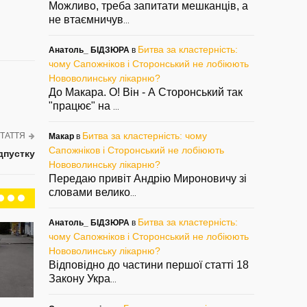
Можливо, треба запитати мешканців, а
не втаємничув
...
Битва за кластерність:
Анатоль_ БІДЗЮРА
в
чому Сапожніков і Сторонський не лобіюють
Нововолинську лікарню?
До Макара. О! Він - А Сторонський так
"працює" на
...
Битва за кластерність: чому
ТАТТЯ
Макар
в
Сапожніков і Сторонський не лобіюють
дпустку
Нововолинську лікарню?
Передаю привіт Андрію Мироновичу зі
словами велико
...
Битва за кластерність:
Анатоль_ БІДЗЮРА
в
чому Сапожніков і Сторонський не лобіюють
Нововолинську лікарню?
Відповідно до частини першої статті 18
Закону Укра
...