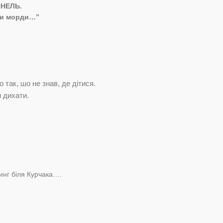
ОНЕЛЬ.
ити морди…”
о так, шо не знав, де дітися.
м дихати.
тинг біля Курчака….