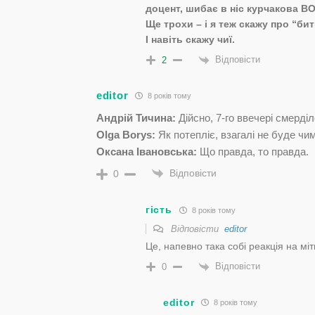
доцент, шибає в ніс курчакова В
Ще трохи – і я теж скажу про “б
І навіть скажу чиї.
Відповісти
2
editor
8 років тому
Андрій Тичина:
Дійсно, 7-го ввечері смерділ
Olga Borys:
Як потепліє, взагалі не буде чи
Оксана Івановська:
Що правда, то правда.
Відповісти
0
гість
8 років тому
Відповісти
editor
Це, напевно така собі реакція на мі
Відповісти
0
editor
8 років тому