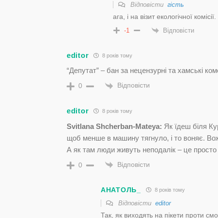
Відповісти
гість
ага, і на візит екологічної комісії.
Відповісти
-1
editor
8 років тому
“Депутат” – бан за нецензурні та хамські ком
Відповісти
0
editor
8 років тому
Svitlana Shcherban-Mateya:
Як їдеш біля Ку
щоб менше в машину тягнуло, і то воняє. Во
А як там люди живуть неподалік – це просто 
Відповісти
0
АНАТОЛЬ_
8 років тому
Відповісти
editor
Так, як виходять на пікети проти смо