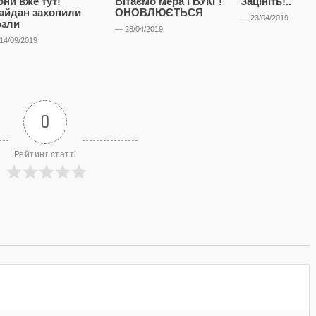
они вже тут!
Вітаємо мера і ВУКГ!
Зацініть!..
айдан захопили
ОНОВЛЮЄТЬСЯ
— 23/04/2019
озли
— 28/04/2019
14/09/2019
0
Рейтинг статті