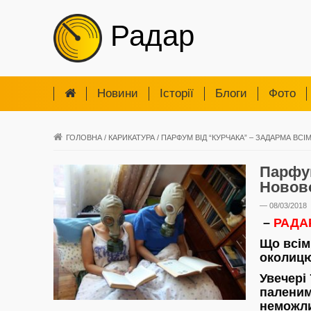
Радар
Новини
Iсторії
Блоги
Фото
ГОЛОВНА
/
КАРИКАТУРА
/
ПАРФУМ ВІД “КУРЧАКА” – ЗАДАРМА ВС
Парфум
Новов
— 08/03/2018
–
РАДА
Що всім
околицю 
Увечері 
паленим
неможл