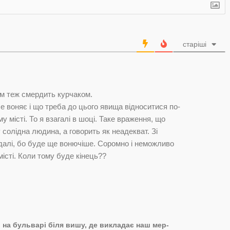
старіші
там теж смердить курчаком.
 воняє і що треба до цього явища відноситися по-
місті. То я взагалі в шоці. Таке враження, що
у солідна людина, а говорить як неадекват. Зі
 далі, бо буде ще вонючіше. Соромно і неможливо
істі. Коли тому буде кінець??
 і на бульварі біля вишу, де викладає наш мер-