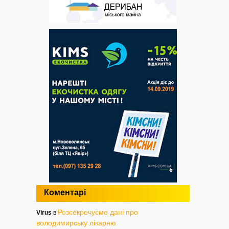
Коментарі
Розсекречуємо дані про
Virus
в
володимирську лікарню