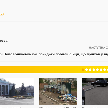
рід
тора
НАСТУПНА С
рі Нововолинська юні покидьки побили бійця, що приїхав у ві