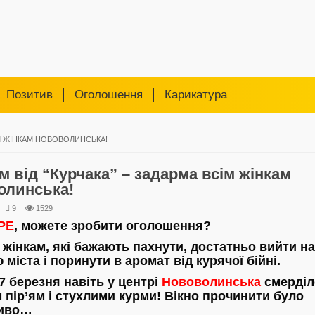
Позитив
Оголошення
Карикатура
ІМ ЖІНКАМ НОВОВОЛИНСЬКА!
 від “Курчака” – задарма всім жінкам
олинська!
9
1529
РЕ
, можете зробити оголошення?
 жінкам, які бажають пахнути, достатньо вийти на
міста і поринути в аромат від курячої бійні.
7 березня навіть у центрі
Нововолинська
смерділ
 пір’ям і стухлими курми! Вікно прочинити було
иво…