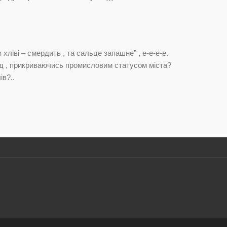
 хліві – смердить , та сальце запашне” , е-е-е-е.
ід , прикриваючись промисловим статусом міста?
ів?..