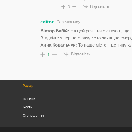
Відповісти
0
editor
8 років тому
Віктор Бабій:
На цей раз ” тато сказав , що в
Вгадайте з першого разу : хто захищає смор
Анна Ковальчук:
То наше місто – це типу хл
Відповісти
1
Радар
Новини
Блоги
Оголошення