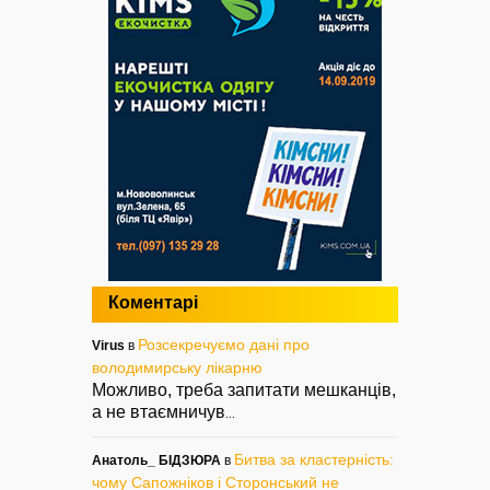
Коментарі
Розсекречуємо дані про
Virus
в
володимирську лікарню
Можливо, треба запитати мешканців,
а не втаємничув
...
Битва за кластерність:
Анатоль_ БІДЗЮРА
в
чому Сапожніков і Сторонський не