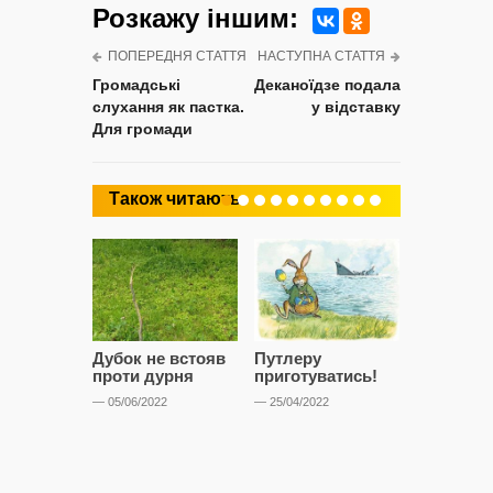
Розкажу iншим:
ПОПЕРЕДНЯ СТАТТЯ
НАСТУПНА СТАТТЯ
Громадські
Деканоїдзе подала
слухання як пастка.
у відставку
Для громади
Також читають
Дубок не встояв
Путлеру
“Дівчата,
проти дурня
приготуватись!
припарку
— 05/06/2022
— 25/04/2022
— 30/08/2021