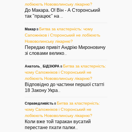
лобіюють Нововолинську лікарню?
До Макара. О! Він - А Сторонський
так "працює" на
...
Битва за кластерність: чому
Макар
в
Сапожніков і Сторонський не лобіюють
Нововолинську лікарню?
Передаю привіт Андрію Мироновичу
зі словами велико
...
Битва за кластерність:
Анатоль_ БІДЗЮРА
в
чому Сапожніков і Сторонський не
лобіюють Нововолинську лікарню?
Відповідно до частини першої статті
18 Закону Укра
...
Битва за кластерність:
Справедливість
в
чому Сапожніков і Сторонський не
лобіюють Нововолинську лікарню?
Коли вже той таракан вусатий
перестане пхати палки
...