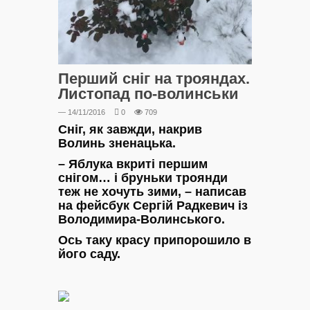
Перший сніг на трояндах.
Листопад по-волинськи
— 14/11/2016
0
709
Сніг, як завжди, накрив
Волинь зненацька.
– Яблука вкриті першим
снігом… і бруньки троянди
теж не хочуть зими, – написав
на фейсбук Сергій Радкевич із
Володимира-Волинського.
Ось таку красу припорошило в
його саду.