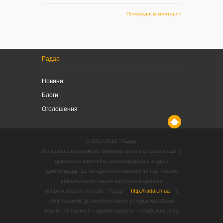
Попередні коментарі »
Радар
Новини
Блоги
Оголошення
© 2012-2016 “Радар”
Усі права застережено. Використання матеріалів сайту
дозволено виключно за попередньою згодою
адміністрації. За погодженого повного чи часткового
використання наших матеріалів активне
гіперпосилання на сайт “Радар” –
http://radar.in.ua
– є
обов’язковим до опублікування у першому абзаці
тексту. Зв’язатися з адміністрацією – info@radar.in.ua