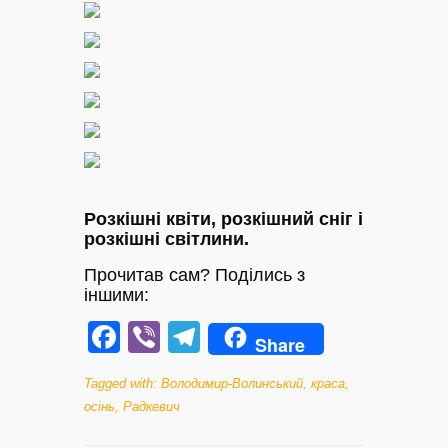
Розкішні квіти, розкішний сніг і
розкішні світлини.
Прочитав сам? Поділись з
іншими:
Facebook
Viber
Telegram
Share
Tagged with:
Володимир-Волинський
,
краса
,
осінь
,
Радкевич